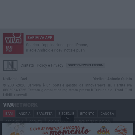
BARIVIVA APP
Scarica l'applicazione per iPhone,
iPad e Android e ricevi notizie push
Contatti
Policy e Privacy
GOCITY NEWS PLATFORM
Notizie da
Bari
Direttore
Antonio Quinto
© 2001-2026 BariViva è un portale gestito da InnovaNews srl. Partita iva
08059640725. Testata giornalistica registrata presso il Tribunale di Trani. Tutti
i diritti riservati.
BARI
ANDRIA
BARLETTA
BISCEGLIE
BITONTO
CANOSA
CERIGNOLA
CORATO
GIOVINAZZO
MARGHERITA DI SAVOIA
MINERVINO
MODUGNO
MOLFETTA
PUGLIA
RUVO