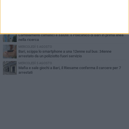
Continua la stagione dei mercati serali a Bari: il calendario di
agosto
LUNEDÌ 3 AGOSTO
"Le Due Bari", un programma diffuso nei Municipi: tutti gli eventi
della settimana
LUNEDÌ 3 AGOSTO
Cambiamenti climatici e salute: il Policlinico di Bari in prima linea
nella ricerca
MERCOLEDÌ 5 AGOSTO
Bari, scippa lo smartphone a una 12enne sul bus: 34enne
arrestato da un poliziotto fuori servizio
MERCOLEDÌ 5 AGOSTO
Mafia e sale giochi a Bari, il Riesame conferma il carcere per 7
arrestati