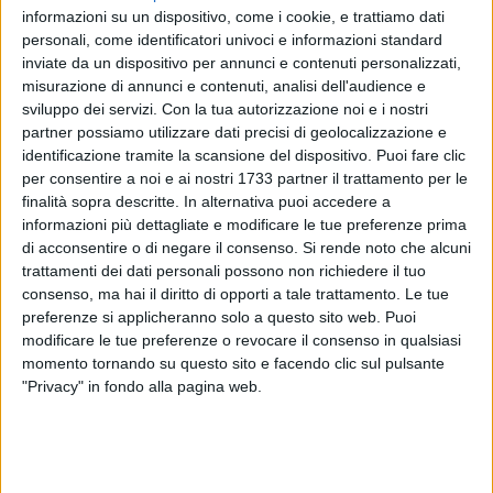
informazioni su un dispositivo, come i cookie, e trattiamo dati
personali, come identificatori univoci e informazioni standard
inviate da un dispositivo per annunci e contenuti personalizzati,
misurazione di annunci e contenuti, analisi dell'audience e
sviluppo dei servizi.
Con la tua autorizzazione noi e i nostri
partner possiamo utilizzare dati precisi di geolocalizzazione e
identificazione tramite la scansione del dispositivo. Puoi fare clic
In vendita i biglietti per il primo
Frecciarossa diretto Lecce–
per consentire a noi e ai nostri 1733 partner il trattamento per le
finalità sopra descritte. In alternativa puoi accedere a
Bari–Napoli,
il nuovo servizio di Trenitalia (Gruppo FS) che
informazioni più dettagliate e modificare le tue preferenze prima
realizza il primo collegamento diretto tra i due capoluoghi di
di acconsentire o di negare il consenso.
Si rende noto che alcuni
Puglia e Campania e unisce il Salento a Napoli senza cambi.
trattamenti dei dati personali possono non richiedere il tuo
consenso, ma hai il diritto di opporti a tale trattamento. Le tue
Il fischio di partenza è previsto il 1° luglio da Lecce alle
preferenze si applicheranno solo a questo sito web. Puoi
18.10, mentre la prima partenza da Napoli Centrale è
modificare le tue preferenze o revocare il consenso in qualsiasi
programmata il 2 luglio alle 6.45.
momento tornando su questo sito e facendo clic sul pulsante
"Privacy" in fondo alla pagina web.
In entrambe le direzioni, il servizio effettuerà fermata a
Brindisi, Bari Centrale, Barletta, Foggia, Benevento e Napoli
Afragola, ampliando le opportunità di viaggio e offrendo una
soluzione più semplice e confortevole per gli spostamenti tra