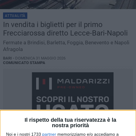
ATTUALITÀ
In vendita i biglietti per il primo
Frecciarossa diretto Lecce-Bari-Napoli
Fermate a Brindisi, Barletta, Foggia, Benevento e Napoli
Afragola
BARI -
DOMENICA 31 MAGGIO 2026
COMUNICATO STAMPA
Il rispetto della tua riservatezza è la
nostra priorità
Noi e i nostri 1733
partner
memorizziamo e/o accediamo a