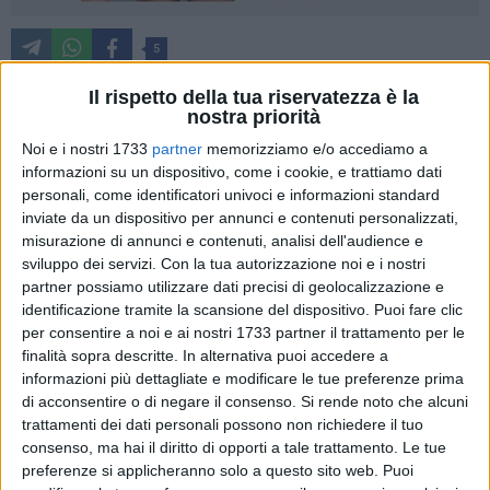
5
Il rispetto della tua riservatezza è la
nostra priorità
Dopo anni è realtà: il Consiglio Regionale della Puglia ha
Noi e i nostri 1733
partner
memorizziamo e/o accediamo a
approvato la legge sui diritti Lgbtq+ e contro la violenza di
informazioni su un dispositivo, come i cookie, e trattiamo dati
genere. La maggioranza a supporto di Michele Emiliano è
personali, come identificatori univoci e informazioni standard
riuscita ad evitare i 321 emendamenti presentati dal
inviate da un dispositivo per annunci e contenuti personalizzati,
centrodestra, approvando con una maggioranza di 27 voti il
misurazione di annunci e contenuti, analisi dell'audience e
sviluppo dei servizi.
Con la tua autorizzazione noi e i nostri
subemendamento sostitutivo dell'intera legge.
partner possiamo utilizzare dati precisi di geolocalizzazione e
identificazione tramite la scansione del dispositivo. Puoi fare clic
«Già nel 2016 avevamo avviato l'iter, come preciso impegno
per consentire a noi e ai nostri 1733 partner il trattamento per le
del nostro programma. Ci è voluto tempo e oggi il Consiglio
finalità sopra descritte. In alternativa puoi accedere a
regionale ha costruito un consenso ampio dentro la
informazioni più dettagliate e modificare le tue preferenze prima
maggioranza, mantenendo un impegno preso con la
di acconsentire o di negare il consenso.
Si rende noto che alcuni
comunità pugliese - ha dichiarato il presidente Michele
trattamenti dei dati personali possono non richiedere il tuo
consenso, ma hai il diritto di opporti a tale trattamento. Le tue
Emiliano -. Un bel passo in avanti verso la Puglia dei diritti di
preferenze si applicheranno solo a questo sito web. Puoi
tutte e tutti, per le pari opportunità, contro discriminazioni e