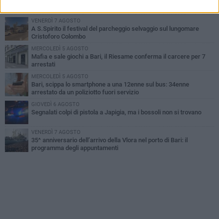
Città Metropolitana di Bari, riaperti i termini per diverse posizioni
lavorative
VENERDÌ 7 AGOSTO
A S.Spirito il festival del parcheggio selvaggio sul lungomare
Cristoforo Colombo
MERCOLEDÌ 5 AGOSTO
Mafia e sale giochi a Bari, il Riesame conferma il carcere per 7
arrestati
MERCOLEDÌ 5 AGOSTO
Bari, scippa lo smartphone a una 12enne sul bus: 34enne
arrestato da un poliziotto fuori servizio
GIOVEDÌ 6 AGOSTO
Segnalati colpi di pistola a Japigia, ma i bossoli non si trovano
VENERDÌ 7 AGOSTO
35^ anniversario dell’arrivo della Vlora nel porto di Bari: il
programma degli appuntamenti