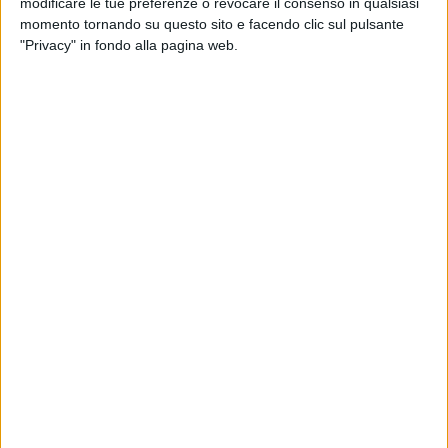
modificare le tue preferenze o revocare il consenso in qualsiasi
pregiudizi. È una bella giornata da ricordare».
momento tornando su questo sito e facendo clic sul pulsante
"Privacy" in fondo alla pagina web.
Con l'entrata in vigore della legge, la Regione si impegna
attivamente a promuovere una cultura di non
discriminazione, garantendo a tutti la possibilità di
esprimere liberamente il proprio orientamento sessuale,
identità di genere o condizione intersex. L'obiettivo è creare
un ambiente inclusivo e rispettoso per tutti i cittadini.
La legge introduce politiche specifiche per il lavoro, la
formazione e la riqualificazione professionale, nonché per
l'inserimento lavorativo. Tali misure sono volte a garantire la
parità di accesso al lavoro per tutte le persone,
indipendentemente dal loro orientamento sessuale o identità
di genere. Inoltre, sono previste attività di formazione per
insegnanti, studenti e genitori, mirate a promuovere le pari
opportunità e prevenire il bullismo e il cyberbullismo motivati
dall'orientamento sessuale.