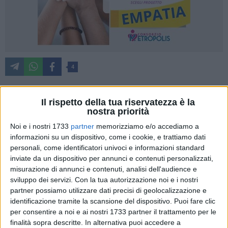
4
Il rispetto della tua riservatezza è la
La Console Generale degli Stati Uniti a Napoli, Tracy Roberts-
nostra priorità
Pound è stata in visita istituzionale al Politecnico di Bari lo
Noi e i nostri 1733
partner
memorizziamo e/o accediamo a
scorso 19 maggio.
informazioni su un dispositivo, come i cookie, e trattiamo dati
L'intera delegazione USA è stata ricevuta dal Rettore,
personali, come identificatori univoci e informazioni standard
Francesco Cupertino presso il Dipartimento di Architettura,
inviate da un dispositivo per annunci e contenuti personalizzati,
Costruzioni, Design (ARCOD). Presenti, delegati, docenti,
misurazione di annunci e contenuti, analisi dell'audience e
studenti.
sviluppo dei servizi.
Con la tua autorizzazione noi e i nostri
partner possiamo utilizzare dati precisi di geolocalizzazione e
identificazione tramite la scansione del dispositivo. Puoi fare clic
La visita ha trovato centralità sulle opportunità di
per consentire a noi e ai nostri 1733 partner il trattamento per le
Finanziamento alla Ricerca Scientifica offerte dal
finalità sopra descritte. In alternativa puoi accedere a