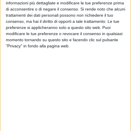
Dipartimento della Difesa degli Stati Uniti (U.S. Department
informazioni più dettagliate e modificare le tue preferenze prima
of Defense – DoD), dall'U.S. Office of Naval Research (ONR)
di acconsentire o di negare il consenso.
Si rende noto che alcuni
e dal programma Fulbright.
trattamenti dei dati personali possono non richiedere il tuo
L'evento, aperto dai saluti del Rettore del Politecnico,
consenso, ma hai il diritto di opporti a tale trattamento. Le tue
preferenze si applicheranno solo a questo sito web. Puoi
Francesco Cupertino, e della Console Generale degli Stati
modificare le tue preferenze o revocare il consenso in qualsiasi
Uniti Tracy Roberts-Pounds, ha visto la partecipazione di
momento tornando su questo sito e facendo clic sul pulsante
autorevoli rappresentanti delle principali agenzie statunitensi
"Privacy" in fondo alla pagina web.
impegnate nel sostegno alla ricerca scientifica a livello
internazionale. Presenti: Juliet Beyler, Executive Director
dell'U.S. Naval Forces Europe and Africa; Elena McCarthy,
U.S. Office of Naval Research – Global (Londra, UK); Grant
Thomas, U.S. Air Force Office of Scientific Research (Londra,
UK); Federica Di Martino, Fulbright Educational Advisor.
Moderatore, Vincenzo Spagnolo, Prorettore delegato alla
Terza Missione e al Trasferimento Tecnologico del Poliba.
Durante l'incontro sono state illustrate le numerose
opportunità offerte ai ricercatori italiani: dai programmi di
mobilità e soggiorno presso enti statunitensi, al