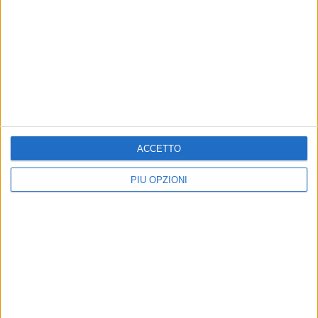
ACCETTO
PIÙ OPZIONI
Altri contenuti a tema