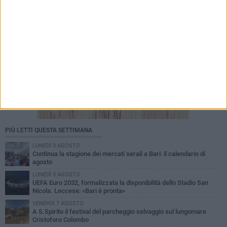
PIÙ LETTI QUESTA SETTIMANA
LUNEDÌ 3 AGOSTO
Continua la stagione dei mercati serali a Bari: il calendario di
agosto
LUNEDÌ 3 AGOSTO
UEFA Euro 2032, formalizzata la disponibilità dello Stadio San
Nicola. Leccese: «Bari è pronta»
VENERDÌ 7 AGOSTO
A S.Spirito il festival del parcheggio selvaggio sul lungomare
Cristoforo Colombo