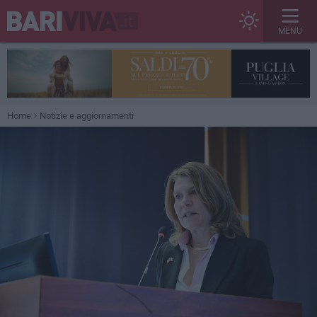
MENU
Home
Notizie e aggiornamenti