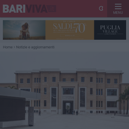
MENU
Home
Notizie e aggiornamenti