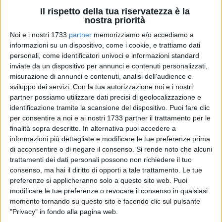
Il rispetto della tua riservatezza è la
nostra priorità
Noi e i nostri 1733
partner
memorizziamo e/o accediamo a
informazioni su un dispositivo, come i cookie, e trattiamo dati
personali, come identificatori univoci e informazioni standard
inviate da un dispositivo per annunci e contenuti personalizzati,
misurazione di annunci e contenuti, analisi dell'audience e
Sarà inaugurata mercoledì 18 marzo alle 10.30 la
nuova
sviluppo dei servizi.
Con la tua autorizzazione noi e i nostri
biblioteca nel reparto di Nefrologia del Policlinico di Bari
,
partner possiamo utilizzare dati precisi di geolocalizzazione e
realizzata grazie alla donazione di oltre 100 libri da parte
identificazione tramite la scansione del dispositivo. Puoi fare clic
dell'associazione culturale APS "Un panda sulla luna" di
per consentire a noi e ai nostri 1733 partner il trattamento per le
finalità sopra descritte. In alternativa puoi accedere a
Terlizzi, realtà impegnata nella promozione della cultura del
informazioni più dettagliate e modificare le tue preferenze prima
libro e delle buone pratiche di lettura.
di acconsentire o di negare il consenso.
Si rende noto che alcuni
trattamenti dei dati personali possono non richiedere il tuo
Interverranno il prof.
Loreto Gesualdo
, direttore dell'unità
consenso, ma hai il diritto di opporti a tale trattamento. Le tue
operativa di nefrologia, il presidente di Un Panda sulla Luna
preferenze si applicheranno solo a questo sito web. Puoi
Gabriele Torchetti
e il giornalista
Vito Marinelli
, responsabile
modificare le tue preferenze o revocare il consenso in qualsiasi
degli eventi culturali e dell'organizzazione degli incontri
momento tornando su questo sito e facendo clic sul pulsante
"Privacy" in fondo alla pagina web.
d'autore.