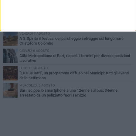
Continua la stagione dei mercati serali a Bari: il calendario di
agosto
LUNEDÌ 3 AGOSTO
UEFA Euro 2032, formalizzata la disponibilità dello Stadio San
Nicola. Leccese: «Bari è pronta»
VENERDÌ 7 AGOSTO
A S.Spirito il festival del parcheggio selvaggio sul lungomare
Cristoforo Colombo
GIOVEDÌ 6 AGOSTO
Città Metropolitana di Bari, riaperti i termini per diverse posizioni
lavorative
LUNEDÌ 3 AGOSTO
"Le Due Bari", un programma diffuso nei Municipi: tutti gli eventi
della settimana
MERCOLEDÌ 5 AGOSTO
Bari, scippa lo smartphone a una 12enne sul bus: 34enne
arrestato da un poliziotto fuori servizio