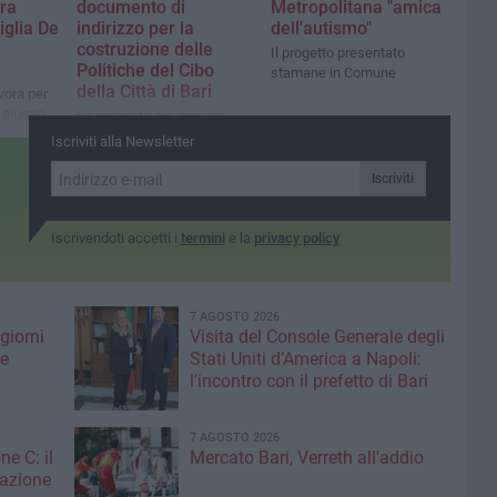
tra
documento di
Metropolitana "amica
glia De
indirizzo per la
dell'autismo"
costruzione delle
Il progetto presentato
Politiche del Cibo
stamane in Comune
della Città di Bari
vora per
 giugno
La proposta era arrivata
direttamente dal sindaco
Iscriviti alla Newsletter
Vito Leccese
Iscriviti
Iscrivendoti accetti i
termini
e la
privacy policy
7 AGOSTO 2026
giorni
Visita del Console Generale degli
me
Stati Uniti d’America a Napoli:
l'incontro con il prefetto di Bari
7 AGOSTO 2026
ne C: il
Mercato Bari, Verreth all'addio
zazione