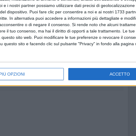
i e i nostri partner possiamo utilizzare dati precisi di geolocalizzazione 
 provenienti dal movimento studentesco,
del dispositivo. Puoi fare clic per consentire a noi e ai nostri 1733 partn
più avanzate di cittadinanza attiva che in questi anni
critte. In alternativa puoi accedere a informazioni più dettagliate e modif
 l'amministrazione comunale con azioni di trasformazione
acconsentire o di negare il consenso.
Si rende noto che alcuni trattamen
e il tuo consenso, ma hai il diritto di opporti a tale trattamento. Le tue
 questo sito web. Puoi modificare le tue preferenze o revocare il conse
R FUTURE
questo sito e facendo clic sul pulsante "Privacy" in fondo alla pagina
8 AGOSTO 2026
Carburante annacquato a Bari e
provincia: il vademecum di
PIÙ OPZIONI
ACCETTO
Consumerismo per chiedere i
danni