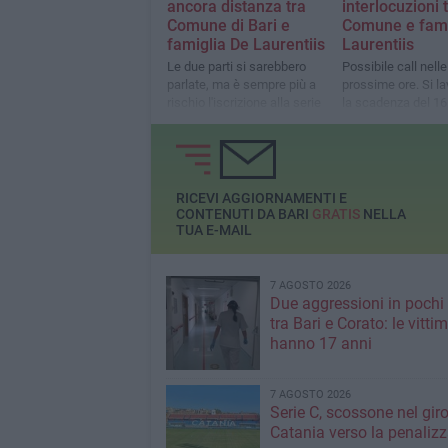
ancora distanza tra
interlocuzioni 
Comune di Bari e
Comune e fami
famiglia De Laurentiis
Laurentiis
Le due parti si sarebbero
Possibile call nelle
parlate, ma è sempre più a
prossime ore. Si la
rischio l'iscrizione alla serie
la scadenza del 16
C
RICEVI AGGIORNAMENTI E
CONTENUTI DA BARI
GRATIS
NELLA
TUA E-MAIL
7 AGOSTO 2026
Due aggressioni in pochi 
tra Bari e Corato: le vitti
hanno 17 anni
7 AGOSTO 2026
Serie C, scossone nel giro
Catania verso la penaliz