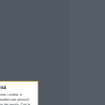
ità
ome i cookie, e
spositivo per annunci
o dei servizi.
Con la