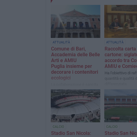
ATTUALITÀ
ATTUALITÀ
Comune di Bari,
Raccolta carta
Accademia delle Belle
cartone: siglat
Arti​ e AMIU
accordo tra C
Puglia insieme per
AMIU e Comie
decorare i contenitori
Ha l'obiettivo di ra
ecologici
quantità e qualità d
differenziata
La collaborazione è sancita
dal Protocollo d'Intesa
CALCIO
CALCIO
Stadio San Nicola:
Stadio San Nic