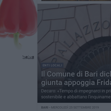
ENTI LOCALI
Il Comune di Bari dic
giunta appoggia Frida
Decaro: «Tempo di impegnarci in pri
sostenibile e abbattano l'inquinam
BARI -
MERCOLEDÌ 25 SETTEMBRE 2019