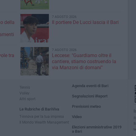
7 AGOSTO 2026
vo della
Il portiere De Lucci lascia il Bari
amenti
7 AGOSTO 2026
ole tra
Leccese: "Guardiamo oltre il
cantiere, stiamo costruendo la
via Manzoni di domani"
Agenda eventi di Bari
Tennis
Volley
Segnalazioni iReport
Altri sport
Previsioni meteo
Le Rubriche di BariViva
I
T-innova per la tua impresa
Video
R
Il Mondo Wealth Management
B
Elezioni amministrative 2019
t
a Bari