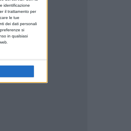
e identificazione
er il trattamento per
icare le tue
ti dei dati personali
 preferenze si
nso in qualsiasi
 web.