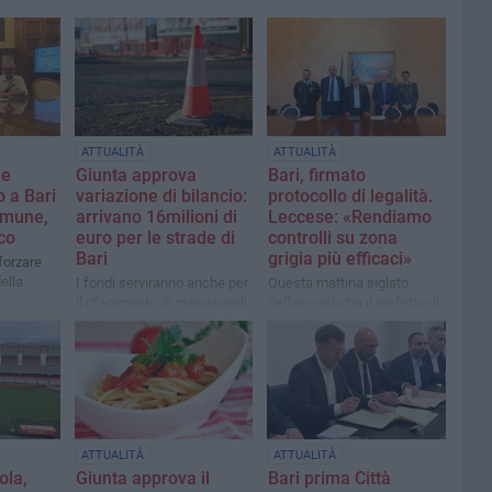
ATTUALITÀ
ATTUALITÀ
 e
Giunta approva
Bari, firmato
o a Bari
variazione di bilancio:
protocollo di legalità.
omune,
arrivano 16milioni di
Leccese: «Rendiamo
co
euro per le strade di
controlli su zona
Bari
grigia più efficaci»
fforzare
ella
I fondi serviranno anche per
Questa mattina siglato
il rifacimento di marciapiedi,
dell'accordo tra il prefetto di
scuole ed impianti e per la
Bari Francesco Russo e dal
manutenzione del verde
sindaco Vito Leccese
pubblico
ATTUALITÀ
ATTUALITÀ
ola,
Giunta approva il
Bari prima Città