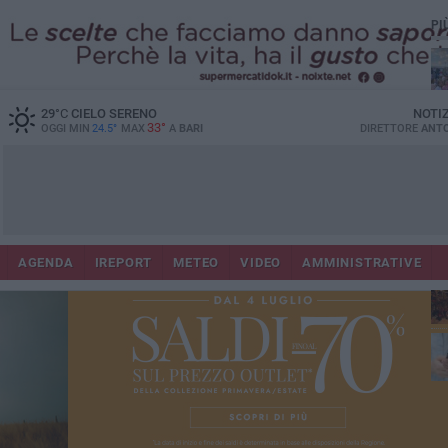
PI
29
°C
CIELO SERENO
NOTI
33°
OGGI MIN
24.5°
MAX
A
BARI
DIRETTORE
ANTO
Lec
Co
AGENDA
IREPORT
METEO
VIDEO
AMMINISTRATIVE
fuo