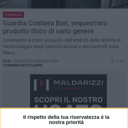
CRONACA
Guardia Costiera Bari, sequestrato
prodotto ittico di vario genere
L'intervento è stato eseguito nell'ambito delle attività di
monitoraggio degli specchi acquei e dei controlli sulla
filiera
BARI -
GIOVEDÌ 8 FEBBRAIO 2024
11.05
COMUNICATO STAMPA
Il rispetto della tua riservatezza è la
nostra priorità