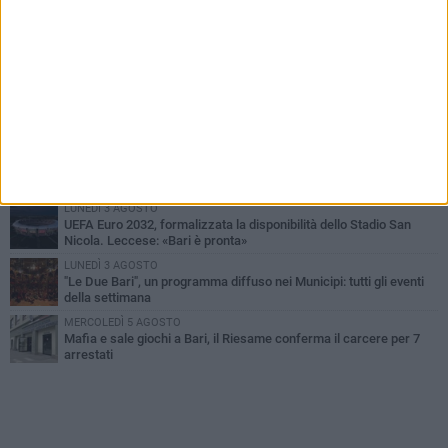
PIÙ LETTI QUESTA SETTIMANA
VENERDÌ 7 AGOSTO
A S.Spirito il festival del parcheggio selvaggio sul lungomare
Cristoforo Colombo
GIOVEDÌ 6 AGOSTO
Città Metropolitana di Bari, riaperti i termini per diverse posizioni
lavorative
LUNEDÌ 3 AGOSTO
Continua la stagione dei mercati serali a Bari: il calendario di
agosto
LUNEDÌ 3 AGOSTO
UEFA Euro 2032, formalizzata la disponibilità dello Stadio San
Nicola. Leccese: «Bari è pronta»
LUNEDÌ 3 AGOSTO
"Le Due Bari", un programma diffuso nei Municipi: tutti gli eventi
della settimana
MERCOLEDÌ 5 AGOSTO
Mafia e sale giochi a Bari, il Riesame conferma il carcere per 7
arrestati