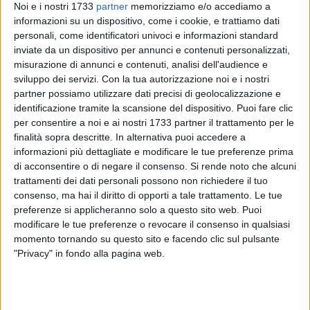
Noi e i nostri 1733
partner
memorizziamo e/o accediamo a
informazioni su un dispositivo, come i cookie, e trattiamo dati
personali, come identificatori univoci e informazioni standard
inviate da un dispositivo per annunci e contenuti personalizzati,
misurazione di annunci e contenuti, analisi dell'audience e
8
sviluppo dei servizi.
Con la tua autorizzazione noi e i nostri
partner possiamo utilizzare dati precisi di geolocalizzazione e
identificazione tramite la scansione del dispositivo. Puoi fare clic
per consentire a noi e ai nostri 1733 partner il trattamento per le
Nell'ambito delle attività di monitoraggio degli specchi
finalità sopra descritte. In alternativa puoi accedere a
acquei e dei controlli sulla filiera della pesca, nella giornata
informazioni più dettagliate e modificare le tue preferenze prima
di ieri, il personale del 6^ centro di controllo area pesca di
di acconsentire o di negare il consenso.
Si rende noto che alcuni
Bari ha provveduto al sequestro amministrativo di 25
trattamenti dei dati personali possono non richiedere il tuo
chilogrammi di novellame di Sarda (bianchetto) e di 50
consenso, ma hai il diritto di opporti a tale trattamento. Le tue
chilogrammi di prodotto ittico vario, presso una pescheria di
preferenze si applicheranno solo a questo sito web. Puoi
modificare le tue preferenze o revocare il consenso in qualsiasi
Polignano a mare, elevando sanzioni amministrative per
momento tornando su questo sito e facendo clic sul pulsante
mancanza dei requisiti di tracciabilità.
"Privacy" in fondo alla pagina web.
Nella stessa giornata è stato sanzionato un ristorante etnico
di Bari per violazione delle norme igienico sanitarie, con
conseguente sequestro di 32 chilogrammi di prodotto