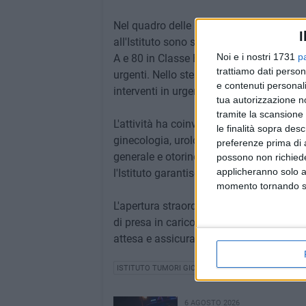
Nel quadro delle attività di abbattimento 
I
all'Istituto sono stati eseguiti compless
Noi e i nostri 1731
p
A e 80 in Classe B, pari complessivamente 
trattiamo dati person
urgenti. Nello stesso periodo sono stati i
e contenuti personali
interventi in urgenza.
tua autorizzazione no
tramite la scansione 
L'attività ha coinvolto le principali disci
le finalità sopra des
ginecologia, urologia, chirurgia senologic
preferenze prima di 
generale e otorinolaringoiatria, e si inse
possono non richieder
applicheranno solo a
l'Istituto garantisce ai pazienti oncologi
momento tornando su 
L'apertura straordinaria dell'8 marzo ra
di presa in carico e nel miglioramento del
attesa e assicurare risposte tempestive a
ISTITUTO TUMORI GIOVANNI PAOLO II
6 AGOSTO 2026