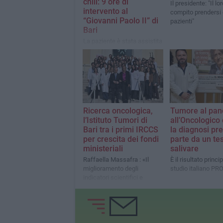
chili: 9 ore di
Il presidente: "Il lo
intervento al
compito prendersi 
“Giovanni Paolo II” di
pazienti"
Bari
La paziente è stata assistita
dall'équipe di Chirurgia
Toracica diretta dal dottor
Napo
Ricerca oncologica,
Tumore al pan
l’Istituto Tumori di
all’Oncologico 
Bari tra i primi IRCCS
la diagnosi pr
per crescita dei fondi
parte da un tes
ministeriali
salivare
Raffaella Massafra : «Il
È il risultato princi
miglioramento degli
studio italiano PR
indicatori scientifici e
l’elevato numero di trial
clinici attivi testimoniano la
solidità»