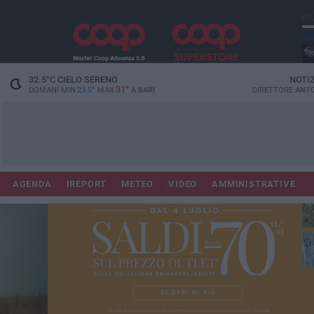
PI
Lec
32.5
°C
CIELO SERENO
NOTI
31°
DOMANI MIN
23.5°
MAX
A
BARI
DIRETTORE
ANTO
AGENDA
IREPORT
METEO
VIDEO
AMMINISTRATIVE
Gi
Bar
ri