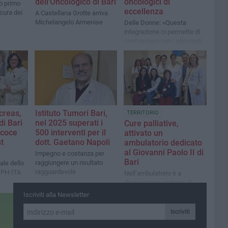
dell'Oncologico di Bari
oncologici di
ro primo
eccellenza
cura dei
A Castellana Grotte arriva
Michelangelo Armenise
Delle Donne: «Questa
integrazione ci permette di
confrontarci con i principali
poli oncologici europei»
creas,
Istituto Tumori Bari,
TERRITORIO
di Bari
nel 2025 superati i
Cure palliative,
ecoce
500 interventi per il
attivato un
t
dott. Gaetano Napoli
ambulatorio dedicato
al Giovanni Paolo II di
Impegno e costanza per
Bari
raggiungere un risultato
pale dello
ragguardevole
OPH-ITA
Nell’ambulatorio è a
disposizione un team di
professionisti di diverse
Iscriviti alla Newsletter
discipline
Iscriviti