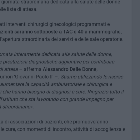
a giornata straordinaria dedicata alla salute delle donne
e liste di attesa.
ti interventi chirurgici ginecologici programmati e
azienti saranno sottoposte a TAC e 40 a mammografie,
l'apertura straordinaria dei servizi e delle sale operatorie.
ornata interamente dedicata alla salute delle donne,
e prestazioni diagnostiche aggiuntive per contribuire
di attesa
– afferma
Alessandro Delle Donne
,
Tumori 'Giovanni Paolo II' –.
Stiamo utilizzando le risorse
aumentare la capacità ambulatoriale e chirurgica e
ti che hanno bisogno di diagnosi e cure. Ringrazio tutto il
ll'Istituto che sta lavorando con grande impegno per
 straordinarie».
za di associazioni di pazienti, che promuoveranno
le cure, con momenti di incontro, attività di accoglienza e