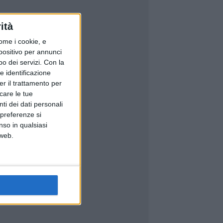
ità
ome i cookie, e
spositivo per annunci
o dei servizi.
Con la
e identificazione
er il trattamento per
icare le tue
ti dei dati personali
 preferenze si
nso in qualsiasi
 web.