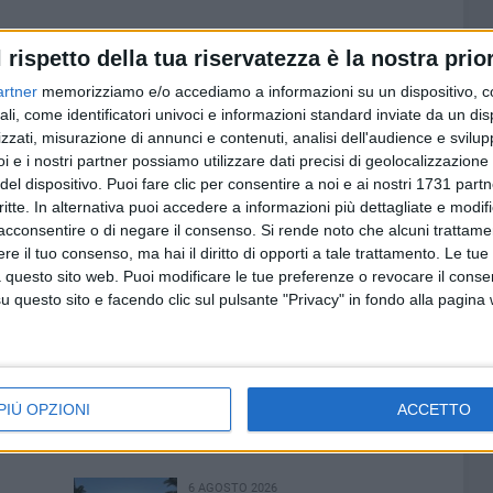
delle liste di attesa, tra il 2 febbraio e il 3 marzo 2026
l rispetto della tua riservatezza è la nostra prior
ivamente 321 interventi chirurgici. Di questi, 188 in Classe
artner
memorizziamo e/o accediamo a informazioni su un dispositivo, c
all'83,5% dell'attività chirurgica, le classi di priorità più
ali, come identificatori univoci e informazioni standard inviate da un di
noltre eseguiti 25 interventi in Classe C, 18 in Classe D e 8
zzati, misurazione di annunci e contenuti, analisi dell'audience e svilupp
i e i nostri partner possiamo utilizzare dati precisi di geolocalizzazione 
del dispositivo. Puoi fare clic per consentire a noi e ai nostri 1731 partn
pline chirurgiche oncologiche dell'Istituto, in particolare
critte. In alternativa puoi accedere a informazioni più dettagliate e modif
a, chirurgia toracica, chirurgia plastica, chirurgia
acconsentire o di negare il consenso.
Si rende noto che alcuni trattamen
risce nei percorsi di presa in carico multidisciplinare che
e il tuo consenso, ma hai il diritto di opporti a tale trattamento. Le tue
 questo sito web. Puoi modificare le tue preferenze o revocare il conse
ci dalla diagnosi al trattamento.
questo sito e facendo clic sul pulsante "Privacy" in fondo alla pagina
ppresenta un ulteriore passo nel rafforzamento dei percorsi
l'accesso alle cure, con l'obiettivo di ridurre i tempi di
i pazienti.
PIÙ OPZIONI
ACCETTO
6 AGOSTO 2026