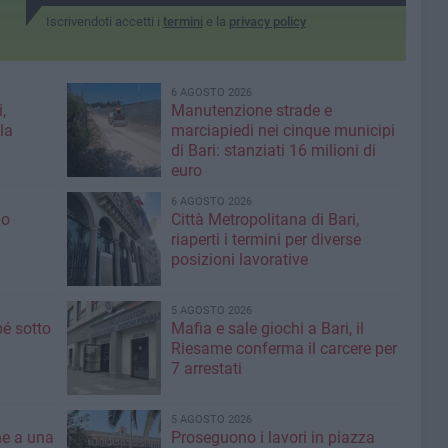
Iscrivendoti accetti i
termini
e la
privacy policy
6 AGOSTO 2026
,
Manutenzione strade e
la
marciapiedi nei cinque municipi
di Bari: stanziati 16 milioni di
euro
6 AGOSTO 2026
io
Città Metropolitana di Bari,
riaperti i termini per diverse
posizioni lavorative
5 AGOSTO 2026
é sotto
Mafia e sale giochi a Bari, il
Riesame conferma il carcere per
7 arrestati
5 AGOSTO 2026
ne a una
Proseguono i lavori in piazza