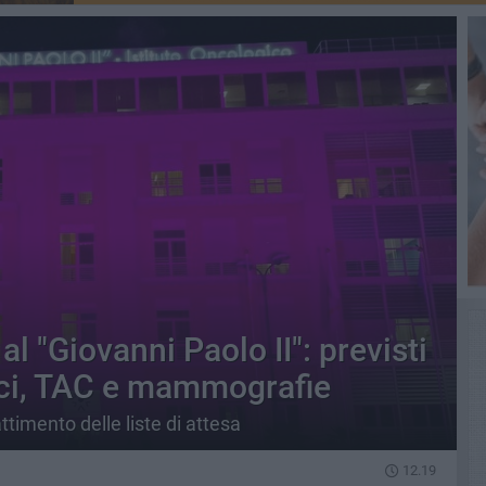
l "Giovanni Paolo II": previsti
ici, TAC e mammografie
attimento delle liste di attesa
12.19