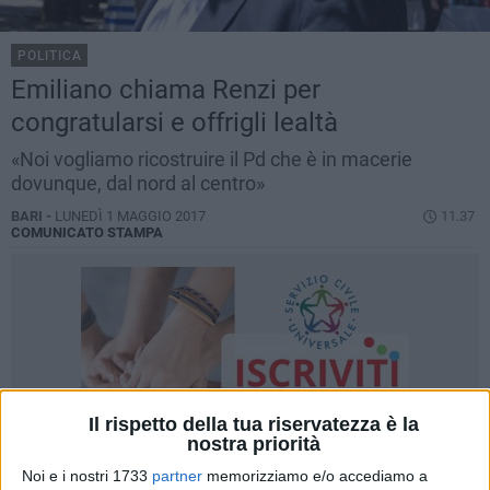
POLITICA
Emiliano chiama Renzi per
congratularsi e offrigli lealtà
«Noi vogliamo ricostruire il Pd che è in macerie
dovunque, dal nord al centro»
BARI -
LUNEDÌ 1 MAGGIO 2017
11.37
COMUNICATO STAMPA
Il rispetto della tua riservatezza è la
nostra priorità
Noi e i nostri 1733
partner
memorizziamo e/o accediamo a