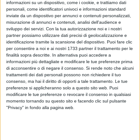
informazioni su un dispositivo, come i cookie, e trattiamo dati
personali, come identificatori univoci e informazioni standard
inviate da un dispositivo per annunci e contenuti personalizzati,
misurazione di annunci e contenuti, analisi dell'audience e
12
sviluppo dei servizi.
Con la tua autorizzazione noi e i nostri
partner possiamo utilizzare dati precisi di geolocalizzazione e
identificazione tramite la scansione del dispositivo. Puoi fare clic
per consentire a noi e ai nostri 1733 partner il trattamento per le
Il governatore pugliese, Michele Emiliano, ha chiamato
finalità sopra descritte. In alternativa puoi accedere a
Matteo Renzi per congratularsi con lui e offrirgli
informazioni più dettagliate e modificare le tue preferenze prima
"collaborazione leale".
di acconsentire o di negare il consenso.
Si rende noto che alcuni
trattamenti dei dati personali possono non richiedere il tuo
consenso, ma hai il diritto di opporti a tale trattamento. Le tue
Emiliano lo ha detto parlando con i giornalisti a Bari. «
Renzi
preferenze si applicheranno solo a questo sito web. Puoi
- ha aggiunto Emiliano - ha detto che dobbiamo vederci
modificare le tue preferenze o revocare il consenso in qualsiasi
presto
. Nella sua voce ho sentito un pizzico emozione che
momento tornando su questo sito e facendo clic sul pulsante
mi fa sperare abbia imparato la lezione».
"Privacy" in fondo alla pagina web.
«Fronte democratico - ha evidenziato - non esisteva, la
nostra area ce la siamo inventata in pochi mesi. Ora migliaia
e migliaia di militanti del Pd esistono e vogliono costruire il
futuro del Pd. Noi siamo certi di essere il futuro Pd che tiene