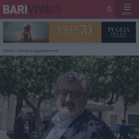
MENU
Home
Notizie e aggiornamenti