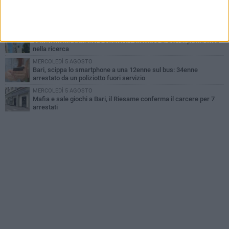
LUNEDÌ 3 AGOSTO
"Le Due Bari", un programma diffuso nei Municipi: tutti gli eventi
della settimana
LUNEDÌ 3 AGOSTO
Cambiamenti climatici e salute: il Policlinico di Bari in prima linea
nella ricerca
MERCOLEDÌ 5 AGOSTO
Bari, scippa lo smartphone a una 12enne sul bus: 34enne
arrestato da un poliziotto fuori servizio
MERCOLEDÌ 5 AGOSTO
Mafia e sale giochi a Bari, il Riesame conferma il carcere per 7
arrestati