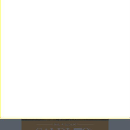
8 AGOSTO 2026
Al via la prossima settimana i lavori per la
realizzazione del tronco di fogna bianca in
corso Alcide De Gasperi
8 AGOSTO 2026
Carburante annacquato a Bari e provincia: il
vademecum di Consumerismo per chiedere i
danni
8 AGOSTO 2026
Leccese incontra il ballerino Kledi Kadiu,
arrivato a Bari a bordo della nave Vlora