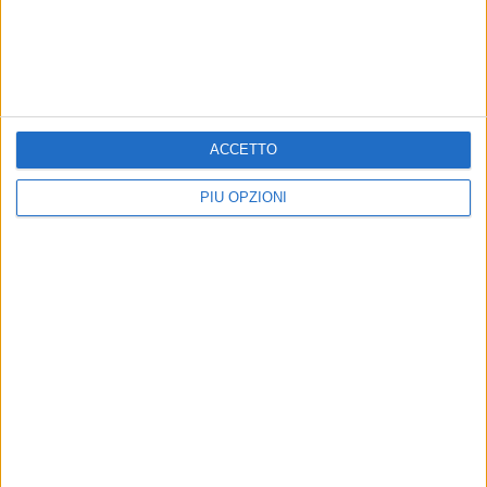
al
Legge n. 80 del 2014
.
9 AGOSTO 2026
Controlli dei NAS nel Barese: una licenza
sospesa e 27mila prodotti sequestrati
ACCETTO
9 AGOSTO 2026
35° Anniversario arrivo della Vlora: Bari fa rete
PIÙ OPZIONI