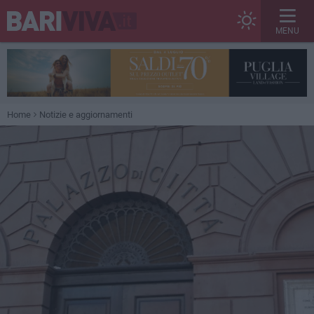
MENU
Home
Notizie e aggiornamenti