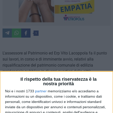
1
L'assessore al Patrimonio ed Erp Vito Lacoppola fa il punto
sui lavori, in corso e di imminente avvio, relativi alla
riqualificazione del patrimonio comunale di edilizia
residenziale pubblica in diversi quartieri della città.
Il rispetto della tua riservatezza è la
«Grazie a un intenso lavoro di programmazione svolto negli
nostra priorità
ultimi due anni, per il quale ringrazio il direttore e i tecnici
Noi e i nostri 1733
partner
memorizziamo e/o accediamo a
degli uffici della ripartizione Patrimonio ed Erp - commenta
informazioni su un dispositivo, come i cookie, e trattiamo dati
Vito Lacoppola
-, siamo riusciti a intercettare tutte le linee di
personali, come identificatori univoci e informazioni standard
inviate da un dispositivo per annunci e contenuti personalizzati,
finanziamento possibili, a cominciare dal PNC e dal PINQUA
misurazione di annunci e contenuti, analisi dell'audience e