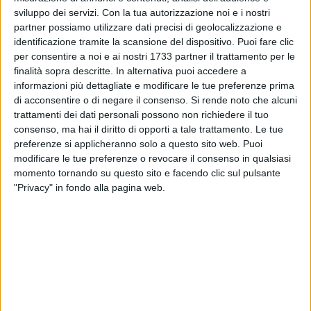
del PNNR, senza tralasciare ovviamente i fondi regionali
sviluppo dei servizi.
Con la tua autorizzazione noi e i nostri
disponibili, mettendo in campo interventi per oltre 37 milioni
partner possiamo utilizzare dati precisi di geolocalizzazione e
di euro che entro il 2026 miglioreranno nettamente la qualità
identificazione tramite la scansione del dispositivo. Puoi fare clic
della vita degli assegnatari degli alloggi comunali di Erp, con
per consentire a noi e ai nostri 1733 partner il trattamento per le
un netto risparmio anche in termini energetici e ambientali.
finalità sopra descritte. In alternativa puoi accedere a
Con l'avvio dei lavori di risanamento edilizio e di
informazioni più dettagliate e modificare le tue preferenze prima
di acconsentire o di negare il consenso.
Si rende noto che alcuni
efficientamento energetico a San Paolo, Santa Rita e Torre a
trattamenti dei dati personali possono non richiedere il tuo
mare, che si aggiungono agli interventi già in corso nei
consenso, ma hai il diritto di opporti a tale trattamento. Le tue
quartieri San Pio e Catino, di fatto è iniziato un piano di
preferenze si applicheranno solo a questo sito web. Puoi
riqualificazione degli edifici di Erp di proprietà comunale che
modificare le tue preferenze o revocare il consenso in qualsiasi
non ha precedenti nella storia della città e che interessa circa
momento tornando su questo sito e facendo clic sul pulsante
650
famiglie baresi».
"Privacy" in fondo alla pagina web.
E nei quartieri San Paolo, Santa Rita e Torre a mare sono
iniziati a fine giugno i lavori di risanamento diretti alla
verifica e valutazione della sicurezza sismica,
all'efficientamento energetico degli edifici e alla
riqualificazione degli spazi pubblici, grazie ai finanziamenti
PNRR - PNC
(Piano nazionale per gli investimenti