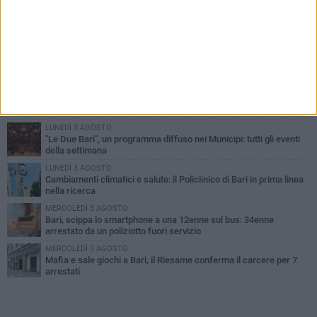
PIÙ LETTI QUESTA SETTIMANA
LUNEDÌ 3 AGOSTO
UEFA Euro 2032, formalizzata la disponibilità dello Stadio San
Nicola. Leccese: «Bari è pronta»
LUNEDÌ 3 AGOSTO
Continua la stagione dei mercati serali a Bari: il calendario di
agosto
LUNEDÌ 3 AGOSTO
"Le Due Bari", un programma diffuso nei Municipi: tutti gli eventi
della settimana
LUNEDÌ 3 AGOSTO
Cambiamenti climatici e salute: il Policlinico di Bari in prima linea
nella ricerca
MERCOLEDÌ 5 AGOSTO
Bari, scippa lo smartphone a una 12enne sul bus: 34enne
arrestato da un poliziotto fuori servizio
MERCOLEDÌ 5 AGOSTO
Mafia e sale giochi a Bari, il Riesame conferma il carcere per 7
arrestati