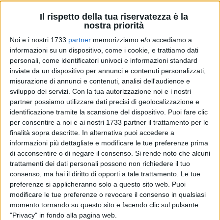
Il rispetto della tua riservatezza è la
nostra priorità
Noi e i nostri 1733
partner
memorizziamo e/o accediamo a
informazioni su un dispositivo, come i cookie, e trattiamo dati
17
personali, come identificatori univoci e informazioni standard
inviate da un dispositivo per annunci e contenuti personalizzati,
misurazione di annunci e contenuti, analisi dell'audience e
sviluppo dei servizi.
Con la tua autorizzazione noi e i nostri
Il cimitero monumentale di Bari è pronto ad accogliere i
partner possiamo utilizzare dati precisi di geolocalizzazione e
cittadini che vorranno rendere omaggio ai propri cari nelle
identificazione tramite la scansione del dispositivo. Puoi fare clic
giornate del 1° e 2 novembre in una veste rinnovata, grazie
per consentire a noi e ai nostri 1733 partner il trattamento per le
all'iniziativa "Adotta un fiore", lanciata dall'assessorato
finalità sopra descritte. In alternativa puoi accedere a
comunale al Patrimonio per raccogliere la disponibilità di
informazioni più dettagliate e modificare le tue preferenze prima
agenzie funebri e marmisti accreditati a prendersi cura di
di acconsentire o di negare il consenso.
Si rende noto che alcuni
aiuole o porzioni di esse all'interno della necropoli cittadina.
trattamenti dei dati personali possono non richiedere il tuo
consenso, ma hai il diritto di opporti a tale trattamento. Le tue
La proposta di sponsorizzazione ha registrato l'adesione di
preferenze si applicheranno solo a questo sito web. Puoi
nove aziende: Sisto & Ramses Srl; Pacucci; L'eterno riposo;
modificare le tue preferenze o revocare il consenso in qualsiasi
Humanitas Srl; Forgione Srl; Santa Rita Domus Srls; Edil Cim
momento tornando su questo sito e facendo clic sul pulsante
Srls; Caccavale Vincenzo Srl; Marmeria Angelo Cucumazzo e
"Privacy" in fondo alla pagina web.