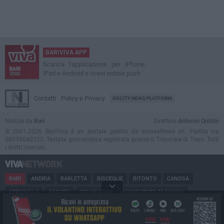
BARIVIVA APP
Scarica l'applicazione per iPhone,
iPad e Android e ricevi notizie push
Contatti
Policy e Privacy
GOCITY NEWS PLATFORM
Notizie da
Bari
Direttore
Antonio Quinto
© 2001-2026 BariViva è un portale gestito da InnovaNews srl. Partita iva
08059640725. Testata giornalistica registrata presso il Tribunale di Trani. Tutti
i diritti riservati.
BARI
ANDRIA
BARLETTA
BISCEGLIE
BITONTO
CANOSA
CERIGNOLA
CORATO
GIOVINAZZO
MARGHERITA DI SAVOIA
MINERVINO
MODUGNO
MOLFETTA
PUGLIA
RUVO
SAN FERDINANDO
SPINAZZOLA
TERLIZZI
TRANI
TRINITAPOLI