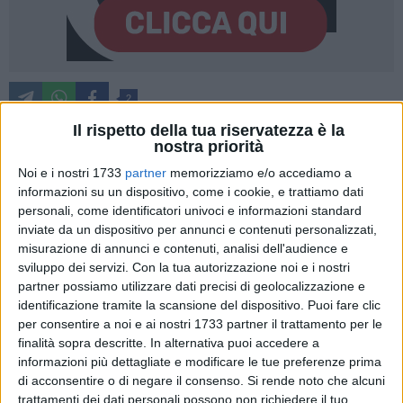
2
Il rispetto della tua riservatezza è la
nostra priorità
Stamattina l'assessore Vito Lacoppola, insieme al dirigente
Noi e i nostri 1733
partner
memorizziamo e/o accediamo a
della ripartizione Patrimonio, Giuseppe Ceglie, al presidente
informazioni su un dispositivo, come i cookie, e trattiamo dati
personali, come identificatori univoci e informazioni standard
di Amiu Spa, Paolo Pate, e ai tecnici della ripartizione Ivop,
inviate da un dispositivo per annunci e contenuti personalizzati,
ha effettuato un sopralluogo nel cimitero monumentale di
misurazione di annunci e contenuti, analisi dell'audience e
Bari per discutere della realizzazione di alcuni interventi
sviluppo dei servizi.
Con la tua autorizzazione noi e i nostri
necessari a restituire decoro e sicurezza alla necropoli
partner possiamo utilizzare dati precisi di geolocalizzazione e
cittadina.
identificazione tramite la scansione del dispositivo. Puoi fare clic
per consentire a noi e ai nostri 1733 partner il trattamento per le
In particolare, ad esito dell'incontro, è stato concordato il
finalità sopra descritte. In alternativa puoi accedere a
informazioni più dettagliate e modificare le tue preferenze prima
potenziamento dei servizi di spazzamento dei viali e il
di acconsentire o di negare il consenso.
Si rende noto che alcuni
posizionamento di nuovi bidoni per la raccolta differenziata,
trattamenti dei dati personali possono non richiedere il tuo