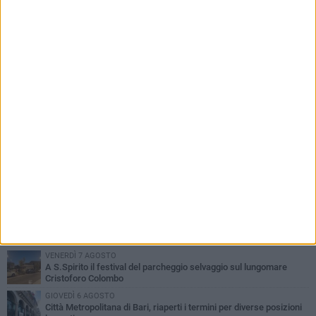
la penalizzazione
PIÙ LETTI QUESTA SETTIMANA
VENERDÌ 7 AGOSTO
A S.Spirito il festival del parcheggio selvaggio sul lungomare
Cristoforo Colombo
GIOVEDÌ 6 AGOSTO
Città Metropolitana di Bari, riaperti i termini per diverse posizioni