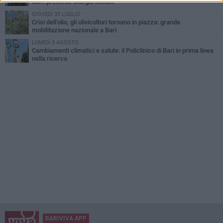
Bari: presente Giorgia Meloni
GIOVEDÌ 30 LUGLIO
Crisi dell’olio, gli olivicoltori tornano in piazza: grande
mobilitazione nazionale a Bari
LUNEDÌ 3 AGOSTO
Cambiamenti climatici e salute: il Policlinico di Bari in prima linea
nella ricerca
BARIVIVA APP