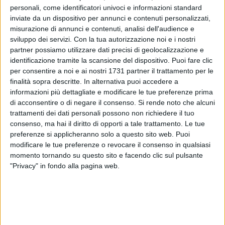
personali, come identificatori univoci e informazioni standard
inviate da un dispositivo per annunci e contenuti personalizzati,
misurazione di annunci e contenuti, analisi dell'audience e
sviluppo dei servizi.
Con la tua autorizzazione noi e i nostri
partner possiamo utilizzare dati precisi di geolocalizzazione e
identificazione tramite la scansione del dispositivo. Puoi fare clic
La ripartizione Infrastrutture, viabilità e Opere Pubbliche
per consentire a noi e ai nostri 1731 partner il trattamento per le
rende noto che, per consentire lo svolgimento di indagini
finalità sopra descritte. In alternativa puoi accedere a
informazioni più dettagliate e modificare le tue preferenze prima
diagnostiche per la verifica delle componenti strutturali
di acconsentire o di negare il consenso.
Si rende noto che alcuni
residue dell'edificio crollato in via De Amicis a Bari il 5 marzo
trattamenti dei dati personali possono non richiedere il tuo
2025, nella giornata di lunedì 13 aprile sarà istituita la
consenso, ma hai il diritto di opporti a tale trattamento. Le tue
chiusura temporanea al traffico veicolare
nei seguenti tratti:
preferenze si applicheranno solo a questo sito web. Puoi
modificare le tue preferenze o revocare il consenso in qualsiasi
via Pinto, nel tratto compreso tra via Fornelli e via De
momento tornando su questo sito e facendo clic sul pulsante
Amicis
"Privacy" in fondo alla pagina web.
via De Amicis, nel tratto compreso tra via Pinto e viale
della Repubblica.
Nel corso delle attività sarà in vigore anche il divieto di
fermata su entrambi i lati delle strade interessate.