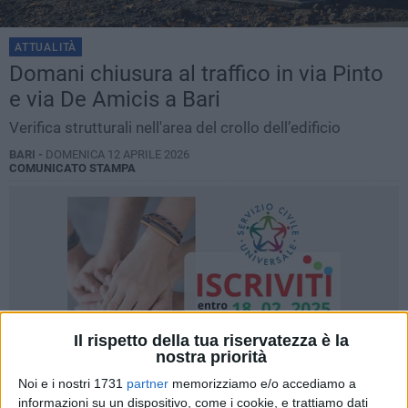
ATTUALITÀ
Domani chiusura al traffico in via Pinto
e via De Amicis a Bari
Verifica strutturali nell'area del crollo dell’edificio
BARI -
DOMENICA 12 APRILE 2026
COMUNICATO STAMPA
Il rispetto della tua riservatezza è la
nostra priorità
Noi e i nostri 1731
partner
memorizziamo e/o accediamo a
informazioni su un dispositivo, come i cookie, e trattiamo dati