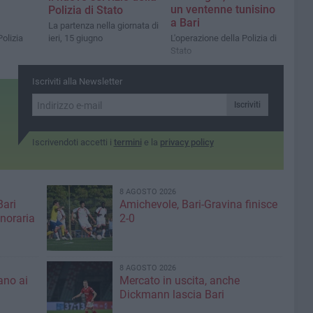
un ventenne tunisino
Polizia di Stato
a Bari
La partenza nella giornata di
Polizia
ieri, 15 giugno
L'operazione della Polizia di
Stato
Iscriviti alla Newsletter
Iscriviti
Iscrivendoti accetti i
termini
e la
privacy policy
8 AGOSTO 2026
Bari
Amichevole, Bari-Gravina finisce
noraria
2-0
8 AGOSTO 2026
ano ai
Mercato in uscita, anche
Dickmann lascia Bari