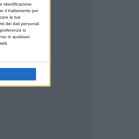
e identificazione
er il trattamento per
icare le tue
ti dei dati personali
 preferenze si
nso in qualsiasi
 web.