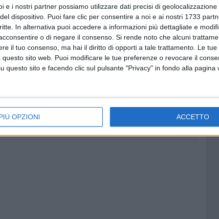
iù niente in testa»
. Ed ancora:
«Se non porti 20mila euro
i e i nostri partner possiamo utilizzare dati precisi di geolocalizzazione 
del dispositivo. Puoi fare clic per consentire a noi e ai nostri 1733 partn
ndare le carte»
. L'intera conversazione è stata ripresa
critte. In alternativa puoi accedere a informazioni più dettagliate e modif
 consegnato in
Questura
. Per questo motivo, il suo ritorno
acconsentire o di negare il consenso.
Si rende noto che alcuni trattamen
e il tuo consenso, ma hai il diritto di opporti a tale trattamento. Le tue
 questo sito web. Puoi modificare le tue preferenze o revocare il conse
questo sito e facendo clic sul pulsante "Privacy" in fondo alla pagina
9 AGOSTO 2026
ese: una
35° Anniversario arrivo della
Vlora: Bari fa rete
PIÙ OPZIONI
ACCETTO