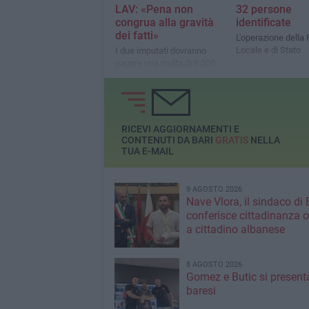
LAV: «Pena non
32 persone
congrua alla gravità
identificate
dei fatti»
L'operazione della 
Locale e di Stato
I due imputati dovranno
pagare una multa di 8.000
euro ciascuno e pagare
tutte le spese legali
sostenute
RICEVI AGGIORNAMENTI E
CONTENUTI DA BARI
GRATIS
NELLA
TUA E-MAIL
9 AGOSTO 2026
Nave Vlora, il sindaco di 
conferisce cittadinanza o
a cittadino albanese
8 AGOSTO 2026
Gomez e Butic si present
baresi