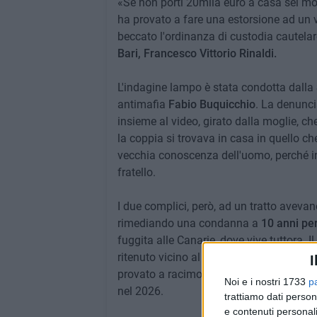
«Se non porti 20mila euro a casa sei mort
ha provato a fare una estorsione ad un 
beccato l'ordinanza di custodia cautelare
Bari, Francesco Vittorio Rinaldi.
L'indagine lampo è stata condotta dalla
antimafia
Fabio Buquicchio
. La denunci
insieme al video, girato dalla moglie, c
la coppia si trovava in casa in quello c
vecchia conoscenza dell'uomo, perché 
fratello.
I due complici, però, ad un tratto avevano
rimediando una condanna a
10 anni per
fuggita alle Canarie, dove vive tuttora. I
ritenuto vicino al
clan Strisciuglio
, si t
I
provato a racimolare un po' di denaro, i
Noi e i nostri 1733
p
nel 2026.
trattiamo dati person
e contenuti personali