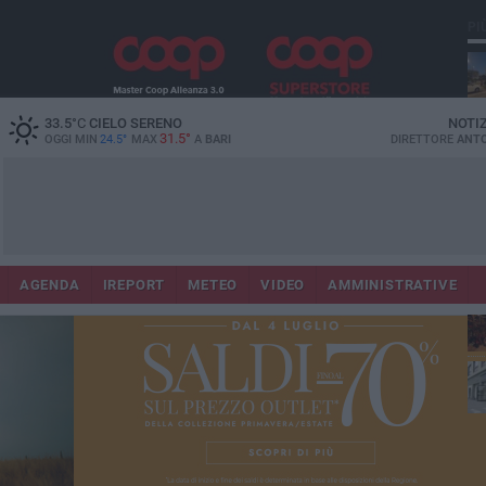
PI
Co
33.5
°C
CIELO SERENO
NOTI
31.5°
OGGI MIN
24.5°
MAX
A
BARI
DIRETTORE
ANTO
AGENDA
IREPORT
METEO
VIDEO
AMMINISTRATIVE
Lec