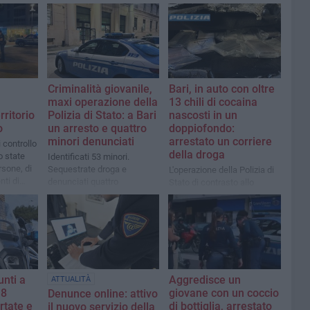
Criminalità giovanile,
Bari, in auto con oltre
maxi operazione della
13 chili di cocaina
rritorio
Polizia di Stato: a Bari
nascosti in un
o
un arresto e quattro
doppiofondo:
minori denunciati
arrestato un corriere
i controllo
della droga
o state
Identificati 53 minori.
rsone, di
Sequestrate droga e
L'operazione della Polizia di
ti di
denunciati quattro
Stato di contrasto allo
adolescenti per spaccio e
spaccio di sostanze
tentata truffa
stupefacenti nei quartieri
periferici
unti a
Aggredisce un
ATTUALITÀ
18
giovane con un coccio
Denunce online: attivo
rtate e
di bottiglia, arrestato
il nuovo servizio della