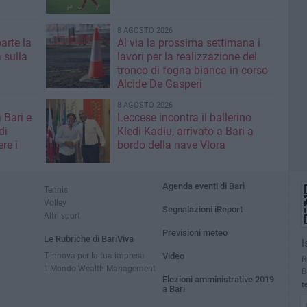
8 AGOSTO 2026
parte la
Al via la prossima settimana i
 sulla
lavori per la realizzazione del
tronco di fogna bianca in corso
Alcide De Gasperi
8 AGOSTO 2026
 Bari e
Leccese incontra il ballerino
di
Kledi Kadiu, arrivato a Bari a
re i
bordo della nave Vlora
Agenda eventi di Bari
Tennis
Volley
Segnalazioni iReport
Altri sport
Previsioni meteo
Le Rubriche di BariViva
I
T-innova per la tua impresa
Video
R
Il Mondo Wealth Management
B
Elezioni amministrative 2019
t
a Bari