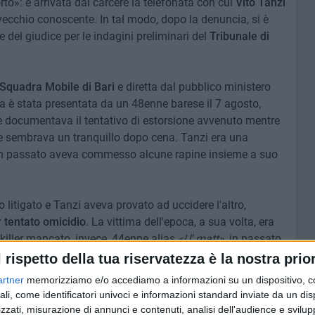
o»: è arrivata dal carcere la telefonata con cui
Vito Tanzi
vecchio conoscente. In tal modo, dopo la denuncia, si è
 del giudice per le indagini preliminari del
Tribunale di
Squadra Mobile di Bari
e diretta dal pubblico ministero
a è stata presentata da un 48enne barese il 7 agosto,
he documentava il tentativo di estorsione avvenuto mentre
he sembrava un tranquillo dopo cena. Tanzi era una
in passato aveva commesso alcune rapine insieme a suo
 litigato e Tanzi aveva provato ad uccidere l'altro,
 tentato omicidio
. La vittima dell'epoca, a sua volta, era
l killer mancato, invece, 44enne alias
«U' matt»
, in passato
rovava da tempo nel carcere di Catanzaro e di lì aveva
l rispetto della tua riservatezza è la nostra prior
n vista della scarcerazione, che sarebbe dovuta avvenire
artner
memorizziamo e/o accediamo a informazioni su un dispositivo, c
ali, come identificatori univoci e informazioni standard inviate da un di
zzati, misurazione di annunci e contenuti, analisi dell'audience e svilupp