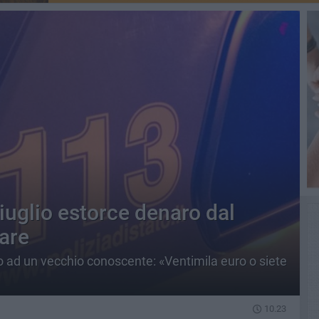
iuglio estorce denaro dal
lare
o ad un vecchio conoscente: «Ventimila euro o siete
10.23