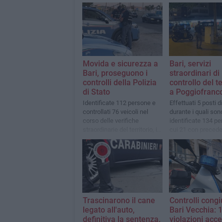
Movida e sicurezza a
Bari, servizi
Bari, proseguono i
straordinari di
controlli della Polizia
controllo del te
di Stato
a Poggiofranc
Identificate 112 persone e
Effettuati 5 posti d
controllati 76 veicoli nel
durante i quali son
corso delle verifiche
identificate 134 pe
straordinarie del territorio, in
cui 21 con preceden
particolare tra San Giorgio e
polizia e 17 minori
Torre a Mare
Trascinarono il cane
Controlli congi
legato all'auto,
Bari Vecchia: 
definitiva la sentenza.
violazioni acce