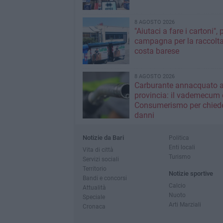
8 AGOSTO 2026
"Aiutaci a fare i cartoni", 
campagna per la raccolta
costa barese
8 AGOSTO 2026
Carburante annacquato a
provincia: il vademecum 
Consumerismo per chiede
danni
Notizie da Bari
Politica
Enti locali
Vita di città
Turismo
Servizi sociali
Territorio
Notizie sportive
Bandi e concorsi
Calcio
Attualità
Nuoto
Speciale
Arti Marziali
Cronaca