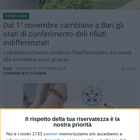
TERRITORIO
Dal 1° novembre cambiano a Bari gli
orari di conferimento deli rifiuti
indifferenziati
I cittadini potranno conferire l’indifferenziato dal lunedì
alla domenica: ecco gli orari
BARI -
VENERDÌ 31 OTTOBRE 2025
17.03
COMUNICATO STAMPA
Il rispetto della tua riservatezza è la
nostra priorità
Noi e i nostri 1733
partner
memorizziamo e/o accediamo a