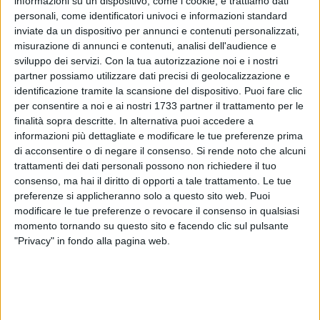
informazioni su un dispositivo, come i cookie, e trattiamo dati
personali, come identificatori univoci e informazioni standard
inviate da un dispositivo per annunci e contenuti personalizzati,
misurazione di annunci e contenuti, analisi dell'audience e
sviluppo dei servizi.
Con la tua autorizzazione noi e i nostri
partner possiamo utilizzare dati precisi di geolocalizzazione e
1
identificazione tramite la scansione del dispositivo. Puoi fare clic
per consentire a noi e ai nostri 1733 partner il trattamento per le
finalità sopra descritte. In alternativa puoi accedere a
Amiu Puglia ricorda che, a partire da domani, sabato 1°
informazioni più dettagliate e modificare le tue preferenze prima
di acconsentire o di negare il consenso.
Si rende noto che alcuni
novembre, cambiano gli orari di conferimento della frazione
trattamenti dei dati personali possono non richiedere il tuo
indifferenziata dei rifiuti (raccolta stradale).
consenso, ma hai il diritto di opporti a tale trattamento. Le tue
Pertanto dal 1° novembre al 31 marzo prossimo i cittadini
preferenze si applicheranno solo a questo sito web. Puoi
potranno conferire l'indifferenziato tutti i giorni, dal lunedì
modificare le tue preferenze o revocare il consenso in qualsiasi
alla domenica, dalle ore 12.30 alle 22.30.
momento tornando su questo sito e facendo clic sul pulsante
"Privacy" in fondo alla pagina web.
Con ordinanza sindacale, inoltre, è stata disposta la proroga
fino al 31 dicembre 2025 dei servizi di rinforzo della raccolta
porta a porta per le utenze non domestiche
food
presenti nei
quartieri San Nicola, Murat e Madonnella.