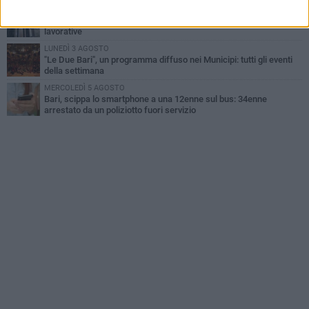
GIOVEDÌ 6 AGOSTO
Città Metropolitana di Bari, riaperti i termini per diverse posizioni
lavorative
LUNEDÌ 3 AGOSTO
"Le Due Bari", un programma diffuso nei Municipi: tutti gli eventi
della settimana
MERCOLEDÌ 5 AGOSTO
Bari, scippa lo smartphone a una 12enne sul bus: 34enne
arrestato da un poliziotto fuori servizio