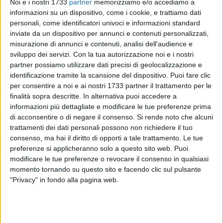
Noi e i nostri 1733
partner
memorizziamo e/o accediamo a
informazioni su un dispositivo, come i cookie, e trattiamo dati
personali, come identificatori univoci e informazioni standard
inviate da un dispositivo per annunci e contenuti personalizzati,
2
misurazione di annunci e contenuti, analisi dell'audience e
sviluppo dei servizi.
Con la tua autorizzazione noi e i nostri
partner possiamo utilizzare dati precisi di geolocalizzazione e
identificazione tramite la scansione del dispositivo. Puoi fare clic
Nella serata dello scorso 2 luglio a Noicattaro la Polizia di
per consentire a noi e ai nostri 1733 partner il trattamento per le
Stato ha tratto in arresto due giovani, di 21 e 29 anni,
finalità sopra descritte. In alternativa puoi accedere a
incensurati, ritenuti responsabili del reato di detenzione ai
informazioni più dettagliate e modificare le tue preferenze prima
fini di spaccio di sostanza stupefacente. Con la doverosa
di acconsentire o di negare il consenso.
Si rende noto che alcuni
precisazione che si tratta di accertamenti compiuti nella fase
trattamenti dei dati personali possono non richiedere il tuo
consenso, ma hai il diritto di opporti a tale trattamento. Le tue
delle indagini preliminari, che necessitano della successiva
preferenze si applicheranno solo a questo sito web. Puoi
verifica processuale nel contraddittorio con la difesa.
modificare le tue preferenze o revocare il consenso in qualsiasi
momento tornando su questo sito e facendo clic sul pulsante
L'operazione trae origine dall'azione di contrasto al
"Privacy" in fondo alla pagina web.
fenomeno del traffico e dello spaccio di sostanze
stupefacenti, svolta dalla Squadra Mobile della Questura a
Bari e provincia.