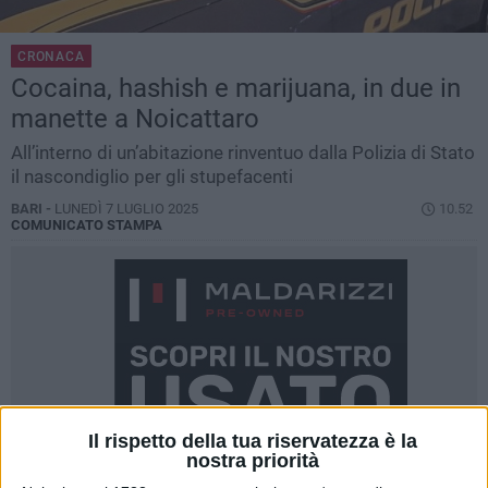
CRONACA
Cocaina, hashish e marijuana, in due in
manette a Noicattaro
All’interno di un’abitazione rinventuo dalla Polizia di Stato
il nascondiglio per gli stupefacenti
BARI -
LUNEDÌ 7 LUGLIO 2025
10.52
COMUNICATO STAMPA
Il rispetto della tua riservatezza è la
nostra priorità