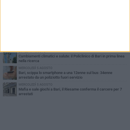
LUNEDÌ 3 AGOSTO
UEFA Euro 2032, formalizzata la disponibilità dello Stadio San
Nicola. Leccese: «Bari è pronta»
LUNEDÌ 3 AGOSTO
Continua la stagione dei mercati serali a Bari: il calendario di
agosto
LUNEDÌ 3 AGOSTO
"Le Due Bari", un programma diffuso nei Municipi: tutti gli eventi
della settimana
LUNEDÌ 3 AGOSTO
Cambiamenti climatici e salute: il Policlinico di Bari in prima linea
nella ricerca
MERCOLEDÌ 5 AGOSTO
Bari, scippa lo smartphone a una 12enne sul bus: 34enne
arrestato da un poliziotto fuori servizio
MERCOLEDÌ 5 AGOSTO
Mafia e sale giochi a Bari, il Riesame conferma il carcere per 7
arrestati