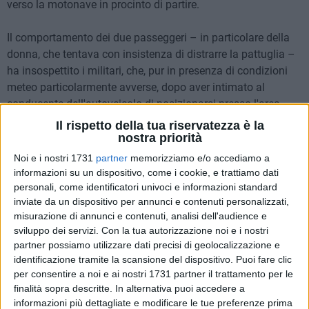
verso la motonave in procinto di partire.
Il comportamento dei due passeggeri – in particolare della
donna, che tentava con insistenza di distrarre la pattuglia –
ha insospettito i militari, che, pur in presenza di condizioni
meteo particolarmente avverse, dopo aver intimato al
conducente dell'autoveicolo di posizionarsi presso l'area
destinata ai controlli, hanno avviato la consueta ispezione
Il rispetto della tua riservatezza è la
approfondita dello stesso.
nostra priorità
Noi e i nostri 1731
partner
memorizziamo e/o accediamo a
L'esame dell'autoveicolo ha da subito evidenziato una
informazioni su un dispositivo, come i cookie, e trattiamo dati
possibile anomalia nel portabagagli, apparsa evidente agli
personali, come identificatori univoci e informazioni standard
inviate da un dispositivo per annunci e contenuti personalizzati,
occhi dei militari, da sempre impegnati in operazioni di
misurazione di annunci e contenuti, analisi dell'audience e
questo tipo e, quindi, dotati di una specifica esperienza
sviluppo dei servizi.
Con la tua autorizzazione noi e i nostri
maturata nell'individuare possibili modifiche tecniche
partner possiamo utilizzare dati precisi di geolocalizzazione e
apportate agli automezzi. Di seguito all'avvio di un
identificazione tramite la scansione del dispositivo. Puoi fare clic
complesso intervento di smontaggio, posto in essere
per consentire a noi e ai nostri 1731 partner il trattamento per le
attraverso l'asportazione del vano porta sci, i Finanzieri
finalità sopra descritte. In alternativa puoi accedere a
hanno individuato un doppiofondo abilmente occultato
informazioni più dettagliate e modificare le tue preferenze prima