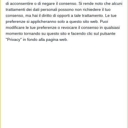
di acconsentire o di negare il consenso.
Si rende noto che alcuni
all'interno del quale sono stati rivenuti 26 panetti di sostanza
trattamenti dei dati personali possono non richiedere il tuo
stupefacente del tipo cocaina, accuratamente sigillati ed
consenso, ma hai il diritto di opporti a tale trattamento. Le tue
imballati, per un peso complessivo di circa 30 kg.
preferenze si applicheranno solo a questo sito web. Puoi
modificare le tue preferenze o revocare il consenso in qualsiasi
Particolarmente rilevante è risultato il sistema di
momento tornando su questo sito e facendo clic sul pulsante
occultamento: un meccanismo di apertura meccanico-
"Privacy" in fondo alla pagina web.
idraulico, progettato su misura per il veicolo e dotato di
attivazione da remoto, indice di un elevato livello di
organizzazione e competenze tecniche. A conclusione delle
operazioni, interessata la competente Autorità Giudiziaria
alla sede di Bari, i due soggetti sono stati tratti in arresto
poiché, in concorso tra loro, si sono resi responsabili dei reati
di cui agli artt. 73, comma 1, e 80, comma 2, del D.P.R. n.
309/1990, in relazione al traffico di sostanze stupefacenti
aggravato dall'ingente quantitativo trasportato.