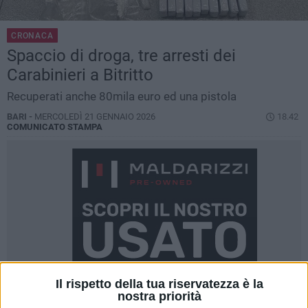
CRONACA
Spaccio di droga, tre arresti dei
Carabinieri a Bitritto
Recuperati anche 80mila euro ed una pistola
BARI -
MERCOLEDÌ 21 GENNAIO 2026
18.42
COMUNICATO STAMPA
Il rispetto della tua riservatezza è la
nostra priorità