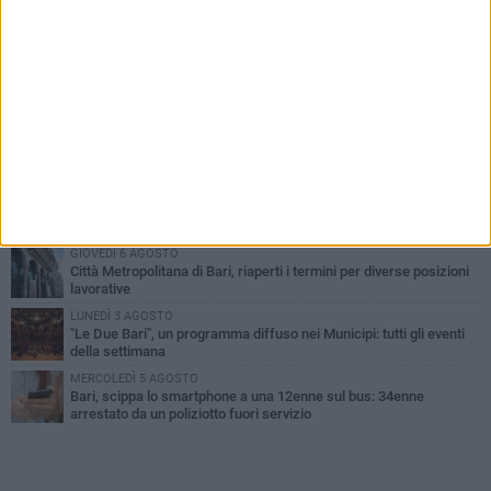
PIÙ LETTI QUESTA SETTIMANA
LUNEDÌ 3 AGOSTO
Continua la stagione dei mercati serali a Bari: il calendario di
agosto
LUNEDÌ 3 AGOSTO
UEFA Euro 2032, formalizzata la disponibilità dello Stadio San
Nicola. Leccese: «Bari è pronta»
VENERDÌ 7 AGOSTO
A S.Spirito il festival del parcheggio selvaggio sul lungomare
Cristoforo Colombo
GIOVEDÌ 6 AGOSTO
Città Metropolitana di Bari, riaperti i termini per diverse posizioni
lavorative
LUNEDÌ 3 AGOSTO
"Le Due Bari", un programma diffuso nei Municipi: tutti gli eventi
della settimana
MERCOLEDÌ 5 AGOSTO
Bari, scippa lo smartphone a una 12enne sul bus: 34enne
arrestato da un poliziotto fuori servizio