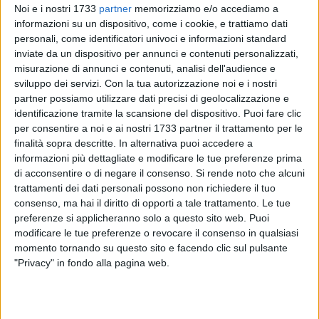
Noi e i nostri 1733
partner
memorizziamo e/o accediamo a
informazioni su un dispositivo, come i cookie, e trattiamo dati
personali, come identificatori univoci e informazioni standard
5
inviate da un dispositivo per annunci e contenuti personalizzati,
misurazione di annunci e contenuti, analisi dell'audience e
sviluppo dei servizi.
Con la tua autorizzazione noi e i nostri
Nelle scorse ore i Carabinieri del Comando Provinciale di
partner possiamo utilizzare dati precisi di geolocalizzazione e
identificazione tramite la scansione del dispositivo. Puoi fare clic
Bari, con l'ausilio del Nucleo Carabinieri Cinofili di Modugno,
per consentire a noi e ai nostri 1733 partner il trattamento per le
hanno tratto in arresto
in flagranza di reato tre persone (età
finalità sopra descritte. In alternativa puoi accedere a
compresa tra i 22 e i 37 anni)
ritenute responsabile,
informazioni più dettagliate e modificare le tue preferenze prima
ciascuno per la parte di competenza, (fatte salve le
di acconsentire o di negare il consenso.
Si rende noto che alcuni
valutazioni successive con il contributo della difesa), dei
trattamenti dei dati personali possono non richiedere il tuo
reati di detenzione ai fini di spaccio di sostanze
consenso, ma hai il diritto di opporti a tale trattamento. Le tue
stupefacenti.
preferenze si applicheranno solo a questo sito web. Puoi
modificare le tue preferenze o revocare il consenso in qualsiasi
momento tornando su questo sito e facendo clic sul pulsante
In particolare, i Carabinieri hanno sorpreso i tre uomini nelle
"Privacy" in fondo alla pagina web.
fasi di vendita/acquisto dello stupefacente, così da riuscire a
recuperare anche un ingente somma di denaro pari a
80.000
euro circa
. Inoltre è stata sequestrata anche una pistola