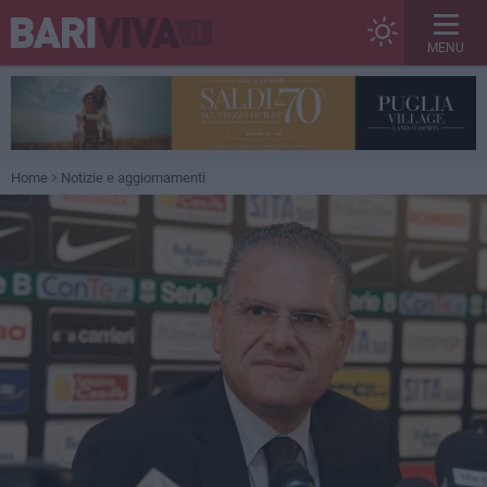
MENU
Home
Notizie e aggiornamenti