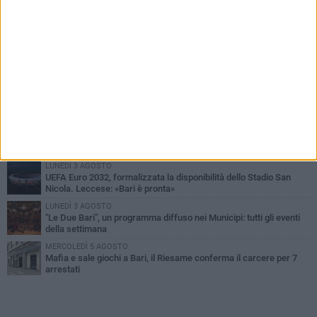
PIÙ LETTI QUESTA SETTIMANA
VENERDÌ 7 AGOSTO
A S.Spirito il festival del parcheggio selvaggio sul lungomare
Cristoforo Colombo
GIOVEDÌ 6 AGOSTO
Città Metropolitana di Bari, riaperti i termini per diverse posizioni
lavorative
LUNEDÌ 3 AGOSTO
Continua la stagione dei mercati serali a Bari: il calendario di
agosto
LUNEDÌ 3 AGOSTO
UEFA Euro 2032, formalizzata la disponibilità dello Stadio San
Nicola. Leccese: «Bari è pronta»
LUNEDÌ 3 AGOSTO
"Le Due Bari", un programma diffuso nei Municipi: tutti gli eventi
della settimana
MERCOLEDÌ 5 AGOSTO
Mafia e sale giochi a Bari, il Riesame conferma il carcere per 7
arrestati