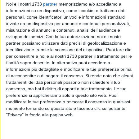
Noi e i nostri 1733
partner
memorizziamo e/o accediamo a
informazioni su un dispositivo, come i cookie, e trattiamo dati
personali, come identificatori univoci e informazioni standard
3
inviate da un dispositivo per annunci e contenuti personalizzati,
misurazione di annunci e contenuti, analisi dell'audience e
sviluppo dei servizi.
Con la tua autorizzazione noi e i nostri
partner possiamo utilizzare dati precisi di geolocalizzazione e
Torna in libertà Cosmo Giancaspro. L'ex patron della FC Bari
identificazione tramite la scansione del dispositivo. Puoi fare clic
1908 è accusato dalla Procura di Trani di essere il regista di
per consentire a noi e ai nostri 1733 partner il trattamento per le
un'associazione per delinquere finalizzata a i reati di
finalità sopra descritte. In alternativa puoi accedere a
riciclaggio, autoriciclaggio e bancarotta fraudolenta. Il gip
informazioni più dettagliate e modificare le tue preferenze prima
del Tribunale tranese Lucia Anna Altamura, ha accolto
di acconsentire o di negare il consenso.
Si rende noto che alcuni
l'istanza degli avvocati di Giancaspro, il professor Vito
trattamenti dei dati personali possono non richiedere il tuo
consenso, ma hai il diritto di opporti a tale trattamento. Le tue
Mormando e l'avvocato Raffaele Troiano, e ha considerato
preferenze si applicheranno solo a questo sito web. Puoi
cessate le esigenze cautelari. Il giudice, pertanto, ha revocato
modificare le tue preferenze o revocare il consenso in qualsiasi
gli arresti domiciliari disponendo però per Giancaspro il
momento tornando su questo sito e facendo clic sul pulsante
divieto di dimora nel Comune di Trani.
"Privacy" in fondo alla pagina web.
Secondolle indagini della magistratura di Trani, l'ex
presidente del Bari calcio, agendo da dirigente "ombra" della