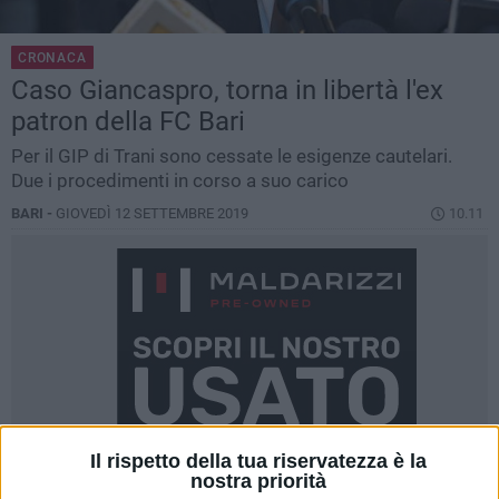
CRONACA
Caso Giancaspro, torna in libertà l'ex
patron della FC Bari
Per il GIP di Trani sono cessate le esigenze cautelari.
Due i procedimenti in corso a suo carico
BARI -
GIOVEDÌ 12 SETTEMBRE 2019
10.11
Il rispetto della tua riservatezza è la
nostra priorità