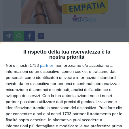
2
Il rispetto della tua riservatezza è la
nostra priorità
I finanzieri del Comando Provinciale di Bari stanno dando
Noi e i nostri 1733
partner
memorizziamo e/o accediamo a
esecuzione a un'ordinanza, emessa dal G.I.P. del Tribunale
informazioni su un dispositivo, come i cookie, e trattiamo dati
barese su richiesta della locale Direzione Distrettuale
personali, come identificatori univoci e informazioni standard
Antimafia, applicativa di misure cautelari personali nei
inviate da un dispositivo per annunci e contenuti personalizzati,
confronti di 8 soggetti (alcuni dei quali già detenuti per altra
misurazione di annunci e contenuti, analisi dell'audience e
causa) residenti nella provincia di Bari.
sviluppo dei servizi.
Con la tua autorizzazione noi e i nostri
partner possiamo utilizzare dati precisi di geolocalizzazione e
Le fonti di prova da cui sono stati desunti gli indizi di
identificazione tramite la scansione del dispositivo. Puoi fare clic
per consentire a noi e ai nostri 1733 partner il trattamento per le
colpevolezza sono rappresentate da: intercettazioni
finalità sopra descritte. In alternativa puoi accedere a
(telefoniche, ambientali e telematiche), dichiarazioni dei
informazioni più dettagliate e modificare le tue preferenze prima
collaboratori di giustizia (di cui ne è stata accertata la