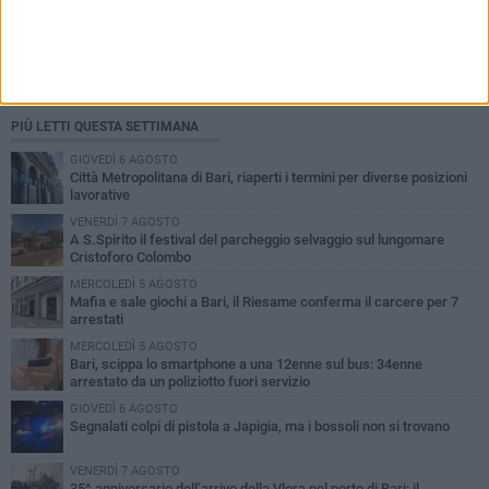
PIÙ LETTI QUESTA SETTIMANA
GIOVEDÌ 6 AGOSTO
Città Metropolitana di Bari, riaperti i termini per diverse posizioni
lavorative
VENERDÌ 7 AGOSTO
A S.Spirito il festival del parcheggio selvaggio sul lungomare
Cristoforo Colombo
MERCOLEDÌ 5 AGOSTO
Mafia e sale giochi a Bari, il Riesame conferma il carcere per 7
arrestati
MERCOLEDÌ 5 AGOSTO
Bari, scippa lo smartphone a una 12enne sul bus: 34enne
arrestato da un poliziotto fuori servizio
GIOVEDÌ 6 AGOSTO
Segnalati colpi di pistola a Japigia, ma i bossoli non si trovano
VENERDÌ 7 AGOSTO
35^ anniversario dell’arrivo della Vlora nel porto di Bari: il