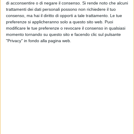
di acconsentire o di negare il consenso.
Si rende noto che alcuni
credibilità e l'attendibilità), monitoraggio delle aree di
trattamenti dei dati personali possono non richiedere il tuo
interesse operativo a mezzo di telecamere, servizi di
consenso, ma hai il diritto di opporti a tale trattamento. Le tue
osservazione e pedinamento, arresti e contestuali sequestri
preferenze si applicheranno solo a questo sito web. Puoi
di sostanze stupefacente a riscontro del contenuto delle
modificare le tue preferenze o revocare il consenso in qualsiasi
momento tornando su questo sito e facendo clic sul pulsante
conversazioni captate.
"Privacy" in fondo alla pagina web.
Più in dettaglio, le persone attinte dai provvedimenti
restrittivi (accertamento compiuto nella fase delle indagini
preliminari che necessita della successiva verifica
processuale nel contraddittorio con la difesa) sono state
ritenute gravemente indiziate del delitto di traffico e
detenzione di sostanze stupefacenti, all'esito
dell'interrogatorio preventivo di cui all'art. 291, comma 1-
quater, c.p.p. , nell'ambito dei quali la totalità degli odierni
arrestati si è avvalsa della facoltà di non rispondere davanti
al G.I.P.
Per completezza si rappresenta che la predetta A.G. ha