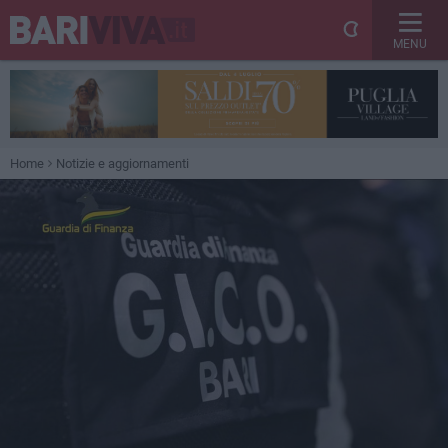
MENU
Home
Notizie e aggiornamenti