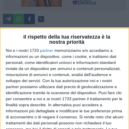
8
Il rispetto della tua riservatezza è la
nostra priorità
Il Campo di Accoglienza di via di Maratona cesserà la sua
attività a causa della fine della convenzione con il Comune
Noi e i nostri 1733
partner
memorizziamo e/o accediamo a
di Bari che permetteva di sostenere le spese di ordinaria
informazioni su un dispositivo, come i cookie, e trattiamo dati
gestione della struttura. L'annuncio arriva dalla Croce Rossa
personali, come identificatori univoci e informazioni standard
inviate da un dispositivo per annunci e contenuti personalizzati,
che parla di uno stop alle attività previsto per fine mese cioè
misurazione di annunci e contenuti, analisi dell'audience e
tra due giorni. "Più volte la nuova dirigenza della CRI Bari- si
sviluppo dei servizi.
Con la tua autorizzazione noi e i nostri
legge nella nota dell' associazione - al fine di migliorare e
partner possiamo utilizzare dati precisi di geolocalizzazione e
rinnovare la struttura, ha richiesto invano alle strutture
identificazione tramite la scansione del dispositivo. Puoi fare clic
comunali di variare la convenzione in essere.
per consentire a noi e ai nostri 1733 partner il trattamento per le
finalità sopra descritte. In alternativa puoi accedere a
La struttura, nata nel 2008 è diventata presto un punto di
informazioni più dettagliate e modificare le tue preferenze prima
di acconsentire o di negare il consenso.
Si rende noto che alcuni
riferimento per i senza dimora della città: 82 posti letto che
trattamenti dei dati personali possono non richiedere il tuo
nei momenti di emergenza freddo superavano i 100 grazie
consenso, ma hai il diritto di opporti a tale trattamento. Le tue