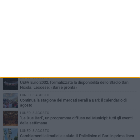
PIÙ LETTI QUESTA SETTIMANA
LUNEDÌ 3 AGOSTO
UEFA Euro 2032, formalizzata la disponibilità dello Stadio San
Nicola. Leccese: «Bari è pronta»
LUNEDÌ 3 AGOSTO
Continua la stagione dei mercati serali a Bari: il calendario di
agosto
LUNEDÌ 3 AGOSTO
"Le Due Bari", un programma diffuso nei Municipi: tutti gli eventi
della settimana
LUNEDÌ 3 AGOSTO
Cambiamenti climatici e salute: il Policlinico di Bari in prima linea