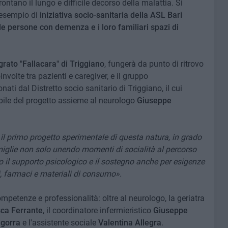
ntano il lungo e difficile decorso della malattia. Si
 esempio di
iniziativa socio-sanitaria della ASL Bari
e persone con demenza e i loro familiari spazi di
egrato "Fallacara" di Triggiano
, fungerà da punto di ritrovo
involte tra pazienti e caregiver, e il gruppo
nati dal Distretto socio sanitario di Triggiano, il cui
ile del progetto assieme al neurologo
Giuseppe
 il primo progetto sperimentale di questa natura, in grado
amiglie non solo unendo momenti di socialità al percorso
 il supporto psicologico e il sostegno anche per esigenze
i, farmaci e materiali di consumo».
ompetenze e professionalità: oltre al neurologo, la geriatra
ca Ferrante
, il coordinatore infermieristico
Giuseppe
gorra
e l'assistente sociale
Valentina Allegra
.