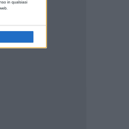
nso in qualsiasi
 web.