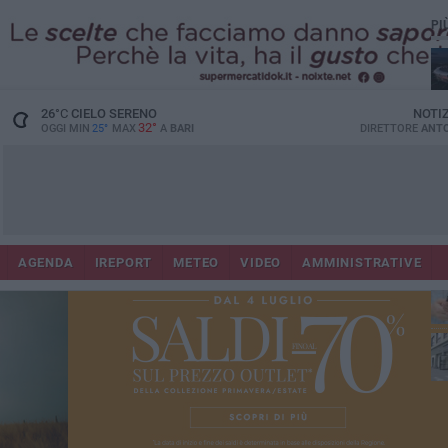
PI
Lec
26
°C
CIELO SERENO
NOTI
32°
OGGI MIN
25°
MAX
A
BARI
DIRETTORE
ANTO
AGENDA
IREPORT
METEO
VIDEO
AMMINISTRATIVE
ri
fuo