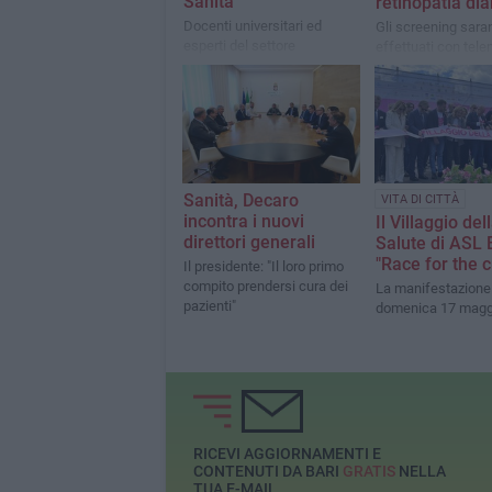
Sanità”
retinopatia dia
Docenti universitari ed
Gli screening sara
esperti del settore
effettuati con tel
provenienti da Regione
e intelligenza artifi
Puglia, AReSS Puglia,
Policlinico di Bari e Asl Bt
Sanità, Decaro
VITA DI CITTÀ
incontra i nuovi
Il Villaggio del
direttori generali
Salute di ASL B
"Race for the c
Il presidente: "Il loro primo
compito prendersi cura dei
La manifestazione 
pazienti"
domenica 17 magg
RICEVI AGGIORNAMENTI E
CONTENUTI DA BARI
GRATIS
NELLA
TUA E-MAIL