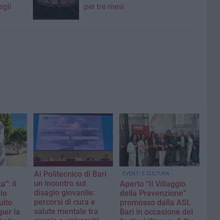
egli
per tre mesi
Al Politecnico di Bari
EVENTI E CULTURA
un incontro sul
a”: il
Aperto “Il Villaggio
disagio giovanile:
 lo
della Prevenzione”
percorsi di cura e
uito
promosso dalla ASL
salute mentale tra
per la
Bari in occasione del