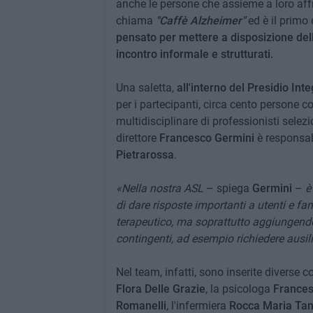
anche le persone che assieme a loro affro
chiama
"Caffè Alzheimer"
ed è il primo
pensato per mettere a disposizione dell
incontro informale e strutturati.
Una saletta,
all'interno del Presidio Int
per i partecipanti, circa cento persone co
multidisciplinare di professionisti selezio
direttore
Francesco Germini
è responsab
Pietrarossa
.
«Nella nostra ASL
– spiega
Germini
–
è
di dare risposte importanti a utenti e f
terapeutico, ma soprattutto aggiungendo
contingenti, ad esempio richiedere ausil
Nel team, infatti, sono inserite diverse c
Flora Delle Grazie
, la psicologa
Frances
Romanelli
, l'infermiera
Rocca Maria Tan