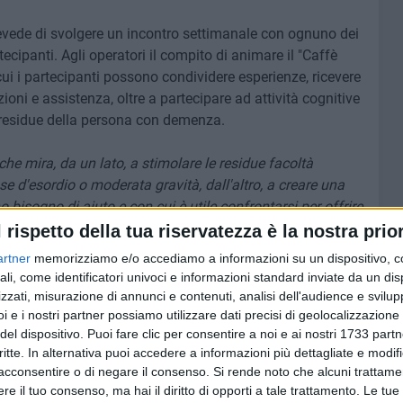
evede di svolgere un incontro settimanale con ognuno dei
ecipanti. Agli operatori il compito di animare il "Caffè
ui i partecipanti possono condividere esperienze, ricevere
ni e assistenza, oltre a partecipare ad attività cognitive
ni residue della persona con demenza.
che mira, da un lato, a stimolare le residue facoltà
se d'esordio o moderata gravità, dall'altro, a creare una
 bisogno di aiuto e con cui è utile confrontarsi per offrire
ò generare difficoltà e frustrazione. Demenza e Alzheimer
l rispetto della tua riservatezza è la nostra prior
e e per questo alle persone dobbiamo dire che non sono
artner
memorizziamo e/o accediamo a informazioni su un dispositivo, c
rto ancora più forte e articolato che abbraccia le tante
ali, come identificatori univoci e informazioni standard inviate da un di
re professionali».
zzati, misurazione di annunci e contenuti, analisi dell'audience e svilupp
i e i nostri partner possiamo utilizzare dati precisi di geolocalizzazione 
del dispositivo. Puoi fare clic per consentire a noi e ai nostri 1733 partn
o nell'approccio multidisciplinare e nella presa in carico
critte. In alternativa puoi accedere a informazioni più dettagliate e modif
anager"
che garantisce una gestione infermieristica di
acconsentire o di negare il consenso.
Si rende noto che alcuni trattamen
specialisti impegnati nel curare ogni aspetto.
e il tuo consenso, ma hai il diritto di opporti a tale trattamento. Le tue