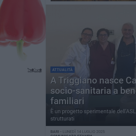
ATTUALITÀ
A Triggiano nasce Caf
socio-sanitaria a bene
familiari
È un progetto sperimentale dell'ASL 
strutturati
BARI -
LUNEDÌ 14 LUGLIO 2025