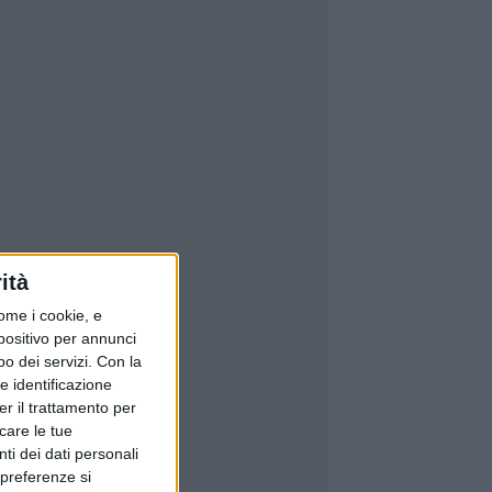
ità
ome i cookie, e
spositivo per annunci
o dei servizi.
Con la
e identificazione
er il trattamento per
icare le tue
ti dei dati personali
 preferenze si