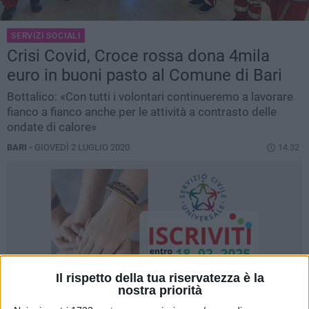
SERVIZI SOCIALI
Crisi Covid, Croce rossa dona 4mila
euro in buoni pasto al Comune di Bari
Bottalico: «Con tutti i volontari continueremo a lavorare
fianco a fianco anche per le attività a contrasto delle
ondate di calore»
BARI -
GIOVEDÌ 2 LUGLIO 2020
14.32
Il rispetto della tua riservatezza è la
nostra priorità