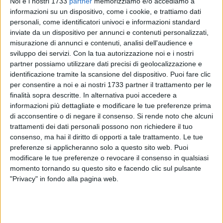
Noi e i nostri 1733
partner
memorizziamo e/o accediamo a
informazioni su un dispositivo, come i cookie, e trattiamo dati
personali, come identificatori univoci e informazioni standard
inviate da un dispositivo per annunci e contenuti personalizzati,
misurazione di annunci e contenuti, analisi dell'audience e
8
sviluppo dei servizi.
Con la tua autorizzazione noi e i nostri
partner possiamo utilizzare dati precisi di geolocalizzazione e
identificazione tramite la scansione del dispositivo. Puoi fare clic
Questa mattina l'assessore al Welfare Francesca Bottalico
per consentire a noi e ai nostri 1733 partner il trattamento per le
ha ricevuto, a Palazzo di Città, la presidente Consiglia
finalità sopra descritte. In alternativa puoi accedere a
informazioni più dettagliate e modificare le tue preferenze prima
Margiotta e una delegazione della Croce rossa italiana -
di acconsentire o di negare il consenso.
Si rende noto che alcuni
comitato di Bari, che ha voluto consegnare
trattamenti dei dati personali possono non richiedere il tuo
all'amministrazione comunale 4.320 euro in buoni pasto
consenso, ma hai il diritto di opporti a tale trattamento. Le tue
raccolti nell'ambito della campagna nazionale della Cri "Il
preferenze si applicheranno solo a questo sito web. Puoi
Tempo della gentilezza".
modificare le tue preferenze o revocare il consenso in qualsiasi
momento tornando su questo sito e facendo clic sul pulsante
Con questa iniziativa il comitato barese dell'associazione
"Privacy" in fondo alla pagina web.
intende sostenere quanti versano in gravi difficoltà a causa
dell'emergenza sanitaria.