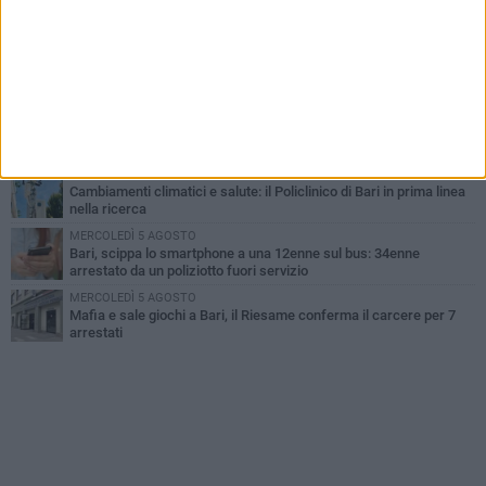
UEFA Euro 2032, formalizzata la disponibilità dello Stadio San
Nicola. Leccese: «Bari è pronta»
LUNEDÌ 3 AGOSTO
Continua la stagione dei mercati serali a Bari: il calendario di
agosto
LUNEDÌ 3 AGOSTO
"Le Due Bari", un programma diffuso nei Municipi: tutti gli eventi
della settimana
LUNEDÌ 3 AGOSTO
Cambiamenti climatici e salute: il Policlinico di Bari in prima linea
nella ricerca
MERCOLEDÌ 5 AGOSTO
Bari, scippa lo smartphone a una 12enne sul bus: 34enne
arrestato da un poliziotto fuori servizio
MERCOLEDÌ 5 AGOSTO
Mafia e sale giochi a Bari, il Riesame conferma il carcere per 7
arrestati