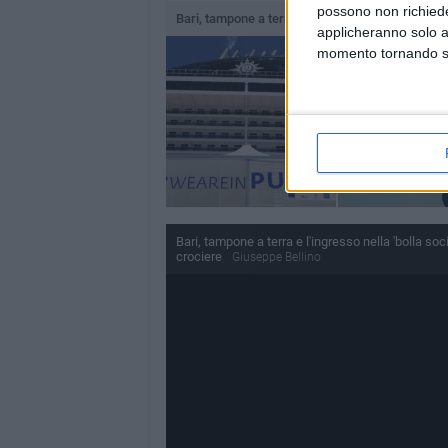
possono non richieder
Bari, tampone a terra e l'ingresso nella 'bolla so
applicheranno solo a
momento tornando su 
Bari, tampone a terra e l'ingresso nella 'bolla soc
crociere
Giuseppe Bellino