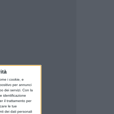
ità
ome i cookie, e
spositivo per annunci
o dei servizi.
Con la
e identificazione
er il trattamento per
icare le tue
ti dei dati personali