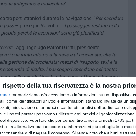
ampone antigenico e molecolare
".
 tre porti stranieri durante la navigazione: "
Per scendere
en pass
– prosegue Valentini -.
I passeggeri restano nella
 proprio perché le escursioni sono già pianificate
".
erenti
- aggiunge
Ugo Patroni Griffi,
presidente
rvizi che ruota intorno alla nave e al crocierista, che fa
della gestione del crocierista: mezzi di trasporto, taxi e la
un'economia di risulta: i passeggeri spendono nel nostro
 come villeggianti. Questa situazione rafforza il turismo e
l rispetto della tua riservatezza è la nostra prior
artner
memorizziamo e/o accediamo a informazioni su un dispositivo, c
 la Puglia, che diventa la prima metà dell'industria
ali, come identificatori univoci e informazioni standard inviate da un di
 settimana: "
Vogliamo trasmettere a tutti i nostri ospiti la
zzati, misurazione di annunci e contenuti, analisi dell'audience e svilupp
tore commerciale MSC -.
Tra i passeggeri c'è tanta voglia di
i e i nostri partner possiamo utilizzare dati precisi di geolocalizzazione 
rmalità, rispettando sempre tutte le misure di sicurezza
del dispositivo. Puoi fare clic per consentire a noi e ai nostri 1733 partn
critte. In alternativa puoi accedere a informazioni più dettagliate e modif
acconsentire o di negare il consenso.
Si rende noto che alcuni trattamen