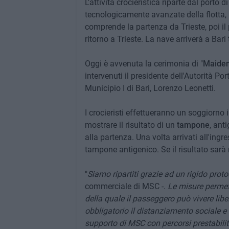
L'attività crocieristica riparte dal porto di
tecnologicamente avanzate della flotta, h
comprende la partenza da Trieste, poi il
ritorno a Trieste. La nave arriverà a Bari 
Oggi è avvenuta la cerimonia di "
Maiden
intervenuti il presidente dell'Autorità Port
Municipio I di Bari, Lorenzo Leonetti.
I crocieristi effettueranno un soggiorno 
mostrare il risultato di un
tampone
, ant
alla partenza. Una volta arrivati all'in
tampone antigenico. Se il risultato sarà
"
Siamo ripartiti grazie ad un rigido proto
commerciale di MSC -.
Le misure permett
della quale il passeggero può vivere lib
obbligatorio il distanziamento sociale e 
supporto di MSC con percorsi prestabiliti.