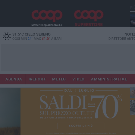
PI
Lec
31.5
°C
CIELO SERENO
NOTI
31.5°
OGGI MIN
24°
MAX
A
BARI
DIRETTORE
ANTO
AGENDA
IREPORT
METEO
VIDEO
AMMINISTRATIVE
ri
fuo