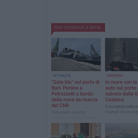
Altri contenuti a tema
ATTUALITÀ
CRONACA
“Gaia blu” nel porto di
In mare con la
Bari: Perlino e
auto nel porto 
Petruzzelli a bordo
salvato dalla 
della nave da ricerca
Costiera
del CNR
È accaduto nella se
martedì 18 novem
Petruzzelli: «Questo
progetto analizza il nostro
mare, gli effetti del
cambiamento climatico, le
temperature dell'acqua,la