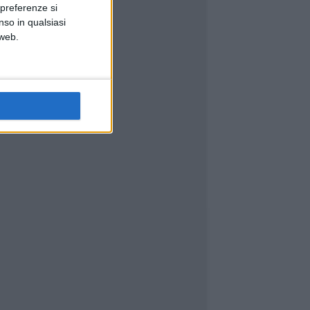
 preferenze si
nso in qualsiasi
 web.