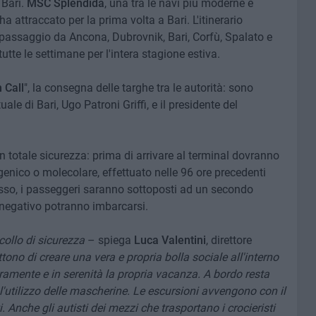
 Bari.
MSC Splendida
, una tra le navi più moderne e
a attraccato per la prima volta a Bari. L'itinerario
 passaggio da Ancona, Dubrovnik, Bari, Corfù, Spalato e
tutte le settimane per l'intera stagione estiva.
 Call
", la consegna delle targhe tra le autorità: sono
uale di Bari, Ugo Patroni Griffi, e il presidente del
in totale sicurezza: prima di arrivare al terminal dovranno
igenico o molecolare, effettuato nelle 96 ore precedenti
gresso, i passeggeri saranno sottoposti ad un secondo
 negativo potranno imbarcarsi.
collo di sicurezza
– spiega
Luca Valentini
, direttore
ono di creare una vera e propria bolla sociale all'interno
eramente e in serenità la propria vacanza. A bordo resta
l'utilizzo delle mascherine. Le escursioni avvengono con il
 Anche gli autisti dei mezzi che trasportano i crocieristi