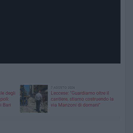
7 AGOSTO 2026
le degli
Leccese: "Guardiamo oltre il
poli:
cantiere, stiamo costruendo la
i Bari
via Manzoni di domani"