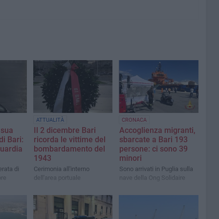
ATTUALITÀ
CRONACA
 sua
Il 2 dicembre Bari
Accoglienza migranti,
di Bari:
ricorda le vittime del
sbarcate a Bari 193
Guardia
bombardamento del
persone: ci sono 39
1943
minori
rata di
Cerimonia all'interno
Sono arrivati in Puglia sulla
bre
dell'area portuale
nave della Ong Solidaire