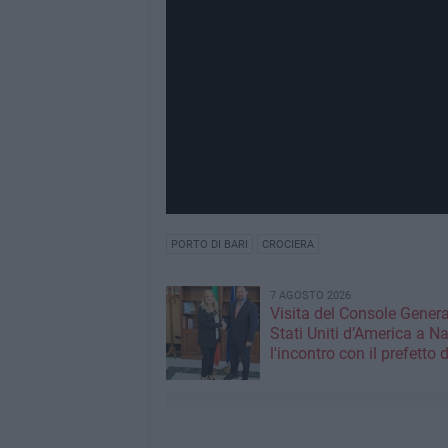
PORTO DI BARI
CROCIERA
7 AGOSTO 2026
Visita del Console Genera
Stati Uniti d’America a Na
l'incontro con il prefetto d