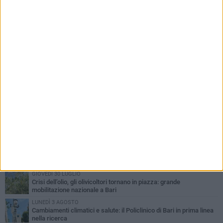
PIÙ LETTI QUESTA SETTIMANA
LUNEDÌ 3 AGOSTO
UEFA Euro 2032, formalizzata la disponibilità dello Stadio San
Nicola. Leccese: «Bari è pronta»
LUNEDÌ 3 AGOSTO
Continua la stagione dei mercati serali a Bari: il calendario di
agosto
LUNEDÌ 3 AGOSTO
"Le Due Bari", un programma diffuso nei Municipi: tutti gli eventi
della settimana
VENERDÌ 31 LUGLIO
Al via l'89ª Campionaria Internazionale della Fiera del Levante di
Bari: presente Giorgia Meloni
GIOVEDÌ 30 LUGLIO
Crisi dell’olio, gli olivicoltori tornano in piazza: grande
mobilitazione nazionale a Bari
LUNEDÌ 3 AGOSTO
Cambiamenti climatici e salute: il Policlinico di Bari in prima linea
nella ricerca