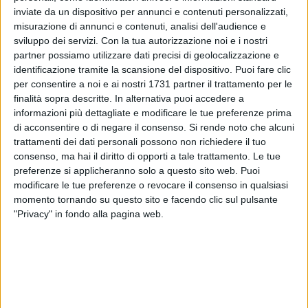
inviate da un dispositivo per annunci e contenuti personalizzati,
misurazione di annunci e contenuti, analisi dell'audience e
51
A cura di
sviluppo dei servizi.
Con la tua autorizzazione noi e i nostri
LA REDAZIONE
partner possiamo utilizzare dati precisi di geolocalizzazione e
identificazione tramite la scansione del dispositivo. Puoi fare clic
per consentire a noi e ai nostri 1731 partner il trattamento per le
La città di Bari si sveglia con le strade imbiancate, ma non è
finalità sopra descritte. In alternativa puoi accedere a
neve come potrebbe sembrare ad un occhio poco attento. Si
informazioni più dettagliate e modificare le tue preferenze prima
di acconsentire o di negare il consenso.
Si rende noto che alcuni
tratta di grandine.
trattamenti dei dati personali possono non richiedere il tuo
consenso, ma hai il diritto di opporti a tale trattamento. Le tue
Come comunicato anche dalla polizia locale attraverso il
preferenze si applicheranno solo a questo sito web. Puoi
suo canale Telegram infatti nelle prime ore del mattino
modificare le tue preferenze o revocare il consenso in qualsiasi
diverse zone della città sono state colpite da forti
momento tornando su questo sito e facendo clic sul pulsante
grandinate. Per tutta la giornata previsti venti forti e pioggia.
"Privacy" in fondo alla pagina web.
Imbiancata dalla grandine anche la Ss16. Al momento
purtroppo si segnala già un primo incidente all'altezza dello
svincolo per San Pasquale con sei veicoli coinvolti, ma
nessun ferito.