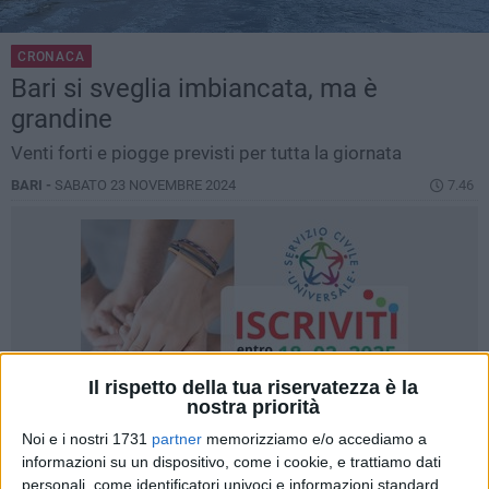
CRONACA
Bari si sveglia imbiancata, ma è
grandine
Venti forti e piogge previsti per tutta la giornata
BARI -
SABATO 23 NOVEMBRE 2024
7.46
Il rispetto della tua riservatezza è la
nostra priorità
Noi e i nostri 1731
partner
memorizziamo e/o accediamo a
informazioni su un dispositivo, come i cookie, e trattiamo dati
personali, come identificatori univoci e informazioni standard