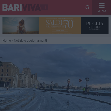
MENU
Home
Notizie e aggiornamenti