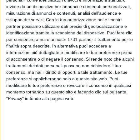
inviate da un dispositivo per annunci e contenuti personalizzati,
misurazione di annunci e contenuti, analisi dell'audience e
sviluppo dei servizi.
Con la tua autorizzazione noi e i nostri
23
A cura di
partner possiamo utilizzare dati precisi di geolocalizzazione e
LA REDAZIONE
identificazione tramite la scansione del dispositivo. Puoi fare clic
per consentire a noi e ai nostri 1731 partner il trattamento per le
finalità sopra descritte. In alternativa puoi accedere a
"Sposa bagnata, sposa fortunata" è un detto che speriamo
informazioni più dettagliate e modificare le tue preferenze prima
possa applicarsi alla RCU del quartiere Libertà che ieri è
di acconsentire o di negare il consenso.
Si rende noto che alcuni
stata inaugurata e ad un certo punto ha dovuto fare i conti
trattamenti dei dati personali possono non richiedere il tuo
consenso, ma hai il diritto di opporti a tale trattamento. Le tue
con il maltempo.
preferenze si applicheranno solo a questo sito web. Puoi
modificare le tue preferenze o revocare il consenso in qualsiasi
Appuntamento nel pomeriggio a partire dalle 15 alla
momento tornando su questo sito e facendo clic sul pulsante
Manifattura Tabacchi, dove Bass Culture, Tou Play, Help e
"Privacy" in fondo alla pagina web.
GEP hanno messo in scena giochi, laboratori di pittura e
laboratori di comunità e integrazione
«Un occasione per sognare insieme il volto che vogliamo
dare al nostro quartiere», scrivevano nella presentazione