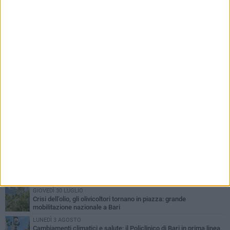
PIÙ LETTI QUESTA SETTIMANA
LUNEDÌ 3 AGOSTO
UEFA Euro 2032, formalizzata la disponibilità dello Stadio San
Nicola. Leccese: «Bari è pronta»
LUNEDÌ 3 AGOSTO
Continua la stagione dei mercati serali a Bari: il calendario di
agosto
LUNEDÌ 3 AGOSTO
"Le Due Bari", un programma diffuso nei Municipi: tutti gli eventi
della settimana
VENERDÌ 31 LUGLIO
Al via l'89ª Campionaria Internazionale della Fiera del Levante di
Bari: presente Giorgia Meloni
GIOVEDÌ 30 LUGLIO
Crisi dell’olio, gli olivicoltori tornano in piazza: grande
mobilitazione nazionale a Bari
LUNEDÌ 3 AGOSTO
Cambiamenti climatici e salute: il Policlinico di Bari in prima linea