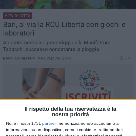
VITA DI CITTÀ
Bari, al via la RCU Libertà con giochi e
laboratori
Appuntamento ieri pomeriggio alla Manifattura
Tabacchi, successo nonostante la pioggia
BARI -
DOMENICA 10 NOVEMBRE 2019
8.11
Il rispetto della tua riservatezza è la
nostra priorità
Noi e i nostri 1731
partner
memorizziamo e/o accediamo a
informazioni su un dispositivo, come i cookie, e trattiamo dati
personali, come identificatori univoci e informazioni standard