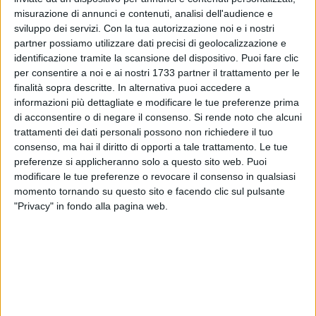
misurazione di annunci e contenuti, analisi dell'audience e
sviluppo dei servizi.
Con la tua autorizzazione noi e i nostri
2
partner possiamo utilizzare dati precisi di geolocalizzazione e
identificazione tramite la scansione del dispositivo. Puoi fare clic
per consentire a noi e ai nostri 1733 partner il trattamento per le
finalità sopra descritte. In alternativa puoi accedere a
Insolito incidente questa mattina sul lungomare di Bari:
informazioni più dettagliate e modificare le tue preferenze prima
danneggiate diverse auto parcheggiate dal passaggio di un
di acconsentire o di negare il consenso.
Si rende noto che alcuni
camion con relativa gru, con tutta probabilità non
trattamenti dei dati personali possono non richiedere il tuo
perfettamente agganciata al mezzo.
consenso, ma hai il diritto di opporti a tale trattamento. Le tue
preferenze si applicheranno solo a questo sito web. Puoi
Danni alle fiancate sinistre di diverse autovetture in sosta:
modificare le tue preferenze o revocare il consenso in qualsiasi
momento tornando su questo sito e facendo clic sul pulsante
sul posto è intervenuta una pattuglia della Polizia Locale per
"Privacy" in fondo alla pagina web.
gli accertamenti del caso.
8 AGOSTO 2026
Amichevole, Bari-Gravina finisce 2-0
8 AGOSTO 2026