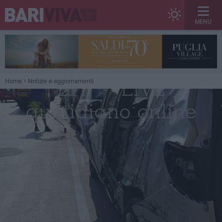
MENU
Home
Notizie e aggiornamenti