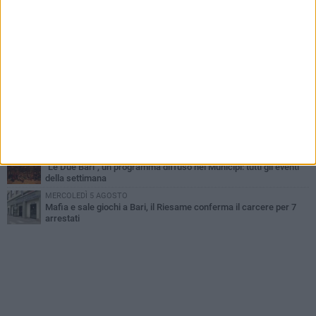
A S.Spirito il festival del parcheggio selvaggio sul lungomare
Cristoforo Colombo
GIOVEDÌ 6 AGOSTO
Città Metropolitana di Bari, riaperti i termini per diverse posizioni
lavorative
LUNEDÌ 3 AGOSTO
Continua la stagione dei mercati serali a Bari: il calendario di
agosto
LUNEDÌ 3 AGOSTO
UEFA Euro 2032, formalizzata la disponibilità dello Stadio San
Nicola. Leccese: «Bari è pronta»
LUNEDÌ 3 AGOSTO
"Le Due Bari", un programma diffuso nei Municipi: tutti gli eventi
della settimana
MERCOLEDÌ 5 AGOSTO
Mafia e sale giochi a Bari, il Riesame conferma il carcere per 7
arrestati