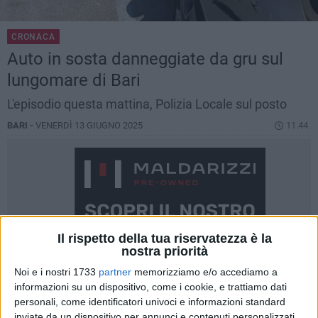
CRONACA
Auto in sosta danneggiate da gru sul
lungomare di Bari
L'episodio questa mattina, Polizia Locale sul posto
BARI -
VENERDÌ 13 GIUGNO 2025
11.44
Il rispetto della tua riservatezza è la
nostra priorità
Noi e i nostri 1733
partner
memorizziamo e/o accediamo a
informazioni su un dispositivo, come i cookie, e trattiamo dati
personali, come identificatori univoci e informazioni standard
inviate da un dispositivo per annunci e contenuti personalizzati,