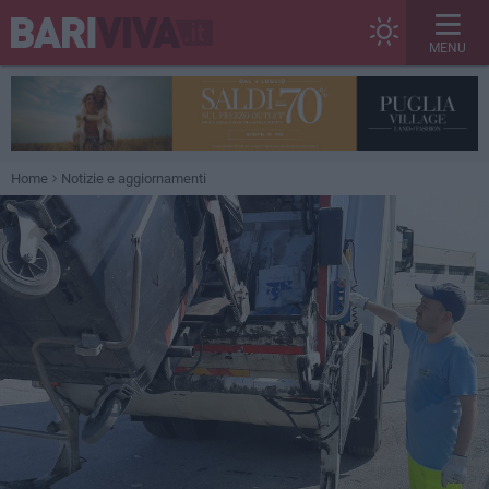
MENU
Home
Notizie e aggiornamenti