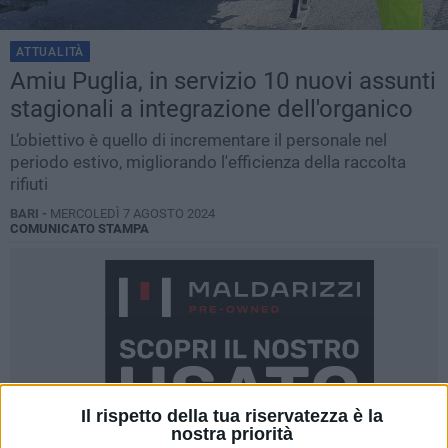
ATTUALITÀ
Amiu Puglia, in servizio 10 nuovi assunti
stagionali a integrazione dell'organico
L’obiettivo è quello di incrementare il personale nel
periodo estivo, migliorando l'efficienza della raccolta
rifiuti
BARI -
MERCOLEDÌ 7 AGOSTO 2024
COMUNICATO STAMPA
Il rispetto della tua riservatezza è la
nostra priorità