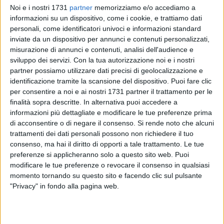
Noi e i nostri 1731
partner
memorizziamo e/o accediamo a
informazioni su un dispositivo, come i cookie, e trattiamo dati
personali, come identificatori univoci e informazioni standard
inviate da un dispositivo per annunci e contenuti personalizzati,
misurazione di annunci e contenuti, analisi dell'audience e
2
sviluppo dei servizi.
Con la tua autorizzazione noi e i nostri
partner possiamo utilizzare dati precisi di geolocalizzazione e
identificazione tramite la scansione del dispositivo. Puoi fare clic
Amiu Puglia rende noto che sono 19 i nuovi assunti
per consentire a noi e ai nostri 1731 partner il trattamento per le
finalità sopra descritte. In alternativa puoi accedere a
stagionali a integrazione dell'organico attualmente in
informazioni più dettagliate e modificare le tue preferenze prima
servizio, tutti attinti dalla graduatoria in essere.
di acconsentire o di negare il consenso.
Si rende noto che alcuni
trattamenti dei dati personali possono non richiedere il tuo
Nel dettaglio si tratta di 16 operatori manovali assunti a
consenso, ma hai il diritto di opporti a tale trattamento. Le tue
tempo determinato per 30 ore settimanali, operativi 6 giorni
preferenze si applicheranno solo a questo sito web. Puoi
su sette, e 3 autisti a tempo pieno. Dei manovali, 6 sono stati
modificare le tue preferenze o revocare il consenso in qualsiasi
assegnati alla raccolta e riordino delle postazioni in fascia
momento tornando su questo sito e facendo clic sul pulsante
"Privacy" in fondo alla pagina web.
diurna, 4 alla raccolta e riordino delle postazioni in fascia
notturna, 2 a supporto dello spazzamento meccanizzato
notturno, 2 a supporto dello spazzamento meccanizzato
diurno e 2, infine, a supporto delle attività di pulizia dei