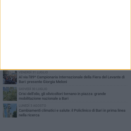
PIÙ LETTI QUESTA SETTIMANA
LUNEDÌ 3 AGOSTO
UEFA Euro 2032, formalizzata la disponibilità dello Stadio San
Nicola. Leccese: «Bari è pronta»
LUNEDÌ 3 AGOSTO
Continua la stagione dei mercati serali a Bari: il calendario di
agosto
LUNEDÌ 3 AGOSTO
"Le Due Bari", un programma diffuso nei Municipi: tutti gli eventi
della settimana
VENERDÌ 31 LUGLIO
Al via l'89ª Campionaria Internazionale della Fiera del Levante di
Bari: presente Giorgia Meloni
GIOVEDÌ 30 LUGLIO
Crisi dell’olio, gli olivicoltori tornano in piazza: grande
mobilitazione nazionale a Bari
LUNEDÌ 3 AGOSTO
Cambiamenti climatici e salute: il Policlinico di Bari in prima linea
nella ricerca