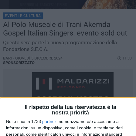
EVENTI E CULTURA
Al Polo Museale di Trani Akemda
Gospel Italian Singers: evento sold out
Questa sera parte la nuova programmazione della
Fondazione S.E.C.A.
BARI -
GIOVEDÌ 5 DICEMBRE 2024
11.33
SPONSORIZZATO
Il rispetto della tua riservatezza è la
nostra priorità
Noi e i nostri 1733
partner
memorizziamo e/o accediamo a
informazioni su un dispositivo, come i cookie, e trattiamo dati
personali, come identificatori univoci e informazioni standard