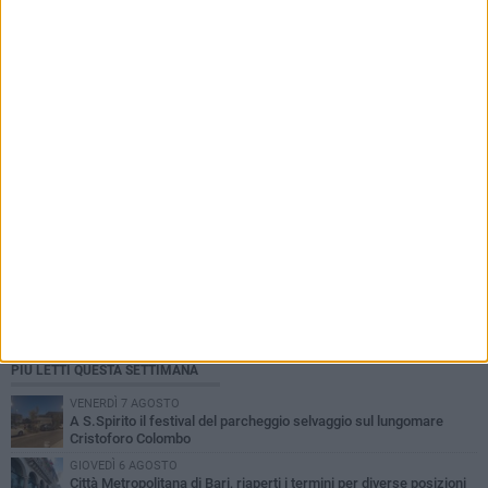
la penalizzazione
PIÙ LETTI QUESTA SETTIMANA
VENERDÌ 7 AGOSTO
A S.Spirito il festival del parcheggio selvaggio sul lungomare
Cristoforo Colombo
GIOVEDÌ 6 AGOSTO
Città Metropolitana di Bari, riaperti i termini per diverse posizioni