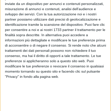
inviate da un dispositivo per annunci e contenuti personalizzati,
misurazione di annunci e contenuti, analisi dell'audience e
sviluppo dei servizi.
Con la tua autorizzazione noi e i nostri
partner possiamo utilizzare dati precisi di geolocalizzazione e
2
identificazione tramite la scansione del dispositivo. Puoi fare clic
Pronta per partire la nuova programmazione della
per consentire a noi e ai nostri 1733 partner il trattamento per le
finalità sopra descritte. In alternativa puoi accedere a
Fondazione S.E.C.A.
nel Polo Museale di Trani con un nuovo
informazioni più dettagliate e modificare le tue preferenze prima
calendario ricco di eventi e iniziative inseriti nella rassegna
di acconsentire o di negare il consenso.
Si rende noto che alcuni
"Sere d'Incanto 2024"
, giunta alla 10° edizione, che per tutto
trattamenti dei dati personali possono non richiedere il tuo
il periodo natalizio terrà compagnia agli amanti della storia,
consenso, ma hai il diritto di opporti a tale trattamento. Le tue
dell'arte, dello spettacolo e della musica.
preferenze si applicheranno solo a questo sito web. Puoi
modificare le tue preferenze o revocare il consenso in qualsiasi
Giovedì 5 dicembre alle ore 20:30
, come da tradizione, si
momento tornando su questo sito e facendo clic sul pulsante
"Privacy" in fondo alla pagina web.
terrà l'accensione delle luminarie natalizie sul fronte di
Palazzo Lodispoto, sede del
Polo Museale
in Piazza Duomo,
con il contributo della Città di Trani, momento che sancirà
l'inizio della Rassegna "Sere d'Incanto".
A seguire, l'immancabile appuntamento con la musica