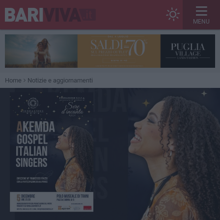
MENU
Home
Notizie e aggiornamenti