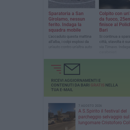
Sparatoria a San
Colpito con un
Girolamo, nessun
da fuoco, 25e
ferito. Indaga la
finisce al Polic
squadra mobile
Bari
L'accaduto questa mattina
Si continua a spara
all'alba, i colpi esplosi da
città, stavolta è s
un'auto contro un'altra auto
via Timavo. Indaga
carabinieri
RICEVI AGGIORNAMENTI E
CONTENUTI DA BARI
GRATIS
NELLA
TUA E-MAIL
7 AGOSTO 2026
A S.Spirito il festival del
parcheggio selvaggio sul
lungomare Cristoforo C