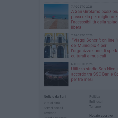
7 AGOSTO 2026
A San Girolamo posiziona
passerella per migliorare
l'accessibilità della spiag
libera
7 AGOSTO 2026
"Viaggi Sonori": on line l
del Municipio 4 per
l'organizzazione di spetta
culturali e musicali
6 AGOSTO 2026
Utilizzo stadio San Nicola
accordo tra SSC Bari e 
per tre mesi
Notizie da Bari
Politica
Enti locali
Vita di città
Turismo
Servizi sociali
Territorio
Notizie sportive
Bandi e concorsi