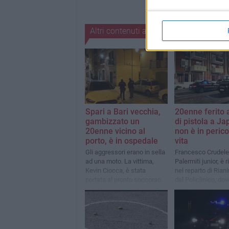
Altri contenuti a tema
Spari a Bari vecchia,
20enne ferito a
gambizzato un
di pistola a Jap
20enne vicino al
non è in perico
porto, è in ospedale
vita
Gli aggressori erano in sella
Francesco Crudele,
ad una moto. La vittima,
Palermiti junior, è 
Kevin Ciocca, è stata
nel reparto di Ria
portata al pronto soccorso
del Policlinico, dov
del Policlinico, ma non è
operato d’urgenza
grave