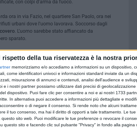
ificate, con colpi d'arma da fuoco.
rda ora in via Fazio, nel quartiere San Paolo, ora nei
 rifiuti urbani dove l'uomo lavorava. Soccorso dagli
icovero
. L'uomo sarebbe stato affiancato da
bero sparato.
nti della squadra mobile della questura di Bari.
l rispetto della tua riservatezza è la nostra prior
artner
memorizziamo e/o accediamo a informazioni su un dispositivo, c
ali, come identificatori univoci e informazioni standard inviate da un di
zzati, misurazione di annunci e contenuti, analisi dell'audience e svilupp
7 AGOSTO 2026
i e i nostri partner possiamo utilizzare dati precisi di geolocalizzazione 
le degli
Leccese: "Guardiamo oltre il
del dispositivo. Puoi fare clic per consentire a noi e ai nostri 1733 partn
poli:
cantiere, stiamo costruendo la
critte. In alternativa puoi accedere a informazioni più dettagliate e modif
i Bari
via Manzoni di domani"
acconsentire o di negare il consenso.
Si rende noto che alcuni trattamen
e il tuo consenso, ma hai il diritto di opporti a tale trattamento. Le tue
 questo sito web. Puoi modificare le tue preferenze o revocare il conse
questo sito e facendo clic sul pulsante "Privacy" in fondo alla pagina