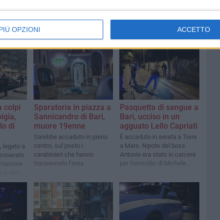
PIÙ OPZIONI
ACCETTO
 colpi
Sparatoria in piazza a
Pasquetta di sangue a
igia,
Sannicandro di Bari,
Bari, ucciso in un
lo di
muore 19enne
agguato Lello Capriati
Sarebbe accaduto in pieno
È accaduto in serata a Torre
centro, sul posto i
a Mare. Nipote del boss
 legato a
carabinieri che hanno
Antonio era stato in carcere
ricoverato
transennato l'area
per l'omicidio di Michele
nimazione
Fazio
e è stato