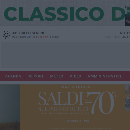
PI
Lec
33
°C
CIELO SERENO
NOTI
31.5°
OGGI MIN
24°
MAX
A
BARI
DIRETTORE
ANTO
AGENDA
IREPORT
METEO
VIDEO
AMMINISTRATIVE
ri
fuo