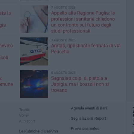
7 AGOSTO 2026
ta la
Appello alla Regione Puglia: le
professioni sanitarie chiedono
gia
un confronto sul futuro degli
studi professionali
7 AGOSTO 2026
'avviso
Amtab, ripristinata fermata di via
Peucetia
coli
6 AGOSTO 2026
:
Segnalati colpi di pistola a
Comune
Japigia, ma i bossoli non si
trovano
Agenda eventi di Bari
Tennis
Volley
Segnalazioni iReport
Altri sport
Previsioni meteo
Le Rubriche di BariViva
I