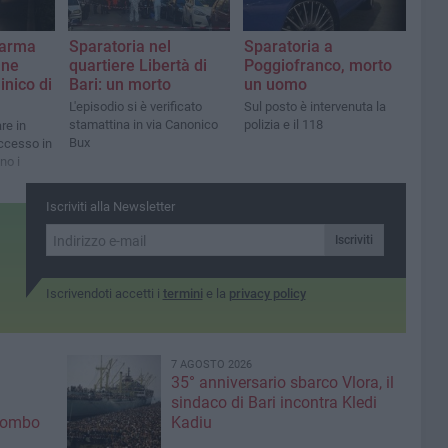
'arma
Sparatoria nel
Sparatoria a
nne
quartiere Libertà di
Poggiofranco, morto
linico di
Bari: un morto
un uomo
L'episodio si è verificato
Sul posto è intervenuta la
stamattina in via Canonico
polizia e il 118
re in
Bux
uccesso in
no i
Iscriviti alla Newsletter
Iscriviti
Iscrivendoti accetti i
termini
e la
privacy policy
7 AGOSTO 2026
35° anniversario sbarco Vlora, il
sindaco di Bari incontra Kledi
olombo
Kadiu