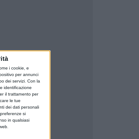
ità
ome i cookie, e
spositivo per annunci
o dei servizi.
Con la
e identificazione
er il trattamento per
icare le tue
ti dei dati personali
 preferenze si
nso in qualsiasi
 web.