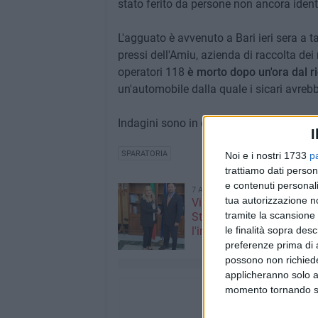
stato ferito da persone non ancora ident
L'agguato è avvenuto a Bari ieri sera a ta
pressi dell'Amiu, azienda di raccolta dei
operatori 118
è morto dopo un'ora dal r
un'automobile dalla quale i sicari avreb
Indagini sono in corso da parte degli age
I
SPARATORIA
Noi e i nostri 1733
p
trattiamo dati person
e contenuti personali
7 AGOSTO 2026
tua autorizzazione no
Visita del Console Genera
tramite la scansione 
Stati Uniti d’America a Na
le finalità sopra des
l'incontro con il prefetto d
preferenze prima di 
possono non richieder
applicheranno solo a
momento tornando su 