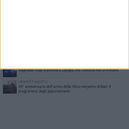
Città Metropolitana di Bari, riaperti i termini per diverse posizioni
lavorative
VENERDÌ 7 AGOSTO
A S.Spirito il festival del parcheggio selvaggio sul lungomare
Cristoforo Colombo
MERCOLEDÌ 5 AGOSTO
Mafia e sale giochi a Bari, il Riesame conferma il carcere per 7
arrestati
MERCOLEDÌ 5 AGOSTO
Bari, scippa lo smartphone a una 12enne sul bus: 34enne
arrestato da un poliziotto fuori servizio
GIOVEDÌ 6 AGOSTO
Segnalati colpi di pistola a Japigia, ma i bossoli non si trovano
VENERDÌ 7 AGOSTO
35^ anniversario dell’arrivo della Vlora nel porto di Bari: il
programma degli appuntamenti