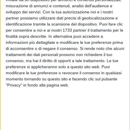
misurazione di annunci e contenuti, analisi dell'audience e
sviluppo dei servizi.
Con la tua autorizzazione noi e i nostri
partner possiamo utilizzare dati precisi di geolocalizzazione e
4
A cura di
identificazione tramite la scansione del dispositivo. Puoi fare clic
LA REDAZIONE
per consentire a noi e ai nostri 1733 partner il trattamento per le
finalità sopra descritte. In alternativa puoi accedere a
informazioni più dettagliate e modificare le tue preferenze prima
È giallo a Bari su alcuni colpi di arma da fuoco esplosi
di acconsentire o di negare il consenso.
Si rende noto che alcuni
questa mattina all'alba a San Girolamo. Stando a quanto si
trattamenti dei dati personali possono non richiedere il tuo
apprende qualcuno dall'interno di un'auto avrebbe sparato
consenso, ma hai il diritto di opporti a tale trattamento. Le tue
preferenze si applicheranno solo a questo sito web. Puoi
contro un'altra auto per poi scappare.
modificare le tue preferenze o revocare il consenso in qualsiasi
momento tornando su questo sito e facendo clic sul pulsante
Sull'accaduto sono in corso indagini da parte della squadra
"Privacy" in fondo alla pagina web.
mobile di Bari. Non si registrano feriti.
10 AGOSTO 2026
Riqualificazione spiaggia "Provolina" a San
Cataldo: rubato materiale dal cantiere
10 AGOSTO 2026