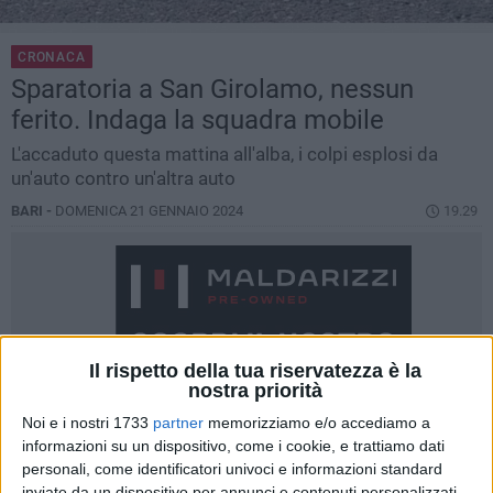
CRONACA
Sparatoria a San Girolamo, nessun
ferito. Indaga la squadra mobile
L'accaduto questa mattina all'alba, i colpi esplosi da
un'auto contro un'altra auto
BARI -
DOMENICA 21 GENNAIO 2024
19.29
Il rispetto della tua riservatezza è la
nostra priorità
Noi e i nostri 1733
partner
memorizziamo e/o accediamo a
informazioni su un dispositivo, come i cookie, e trattiamo dati
personali, come identificatori univoci e informazioni standard
inviate da un dispositivo per annunci e contenuti personalizzati,