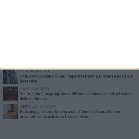
PIÙ LETTI QUESTA SETTIMANA
LUNEDÌ 3 AGOSTO
Continua la stagione dei mercati serali a Bari: il calendario di
agosto
LUNEDÌ 3 AGOSTO
UEFA Euro 2032, formalizzata la disponibilità dello Stadio San
Nicola. Leccese: «Bari è pronta»
VENERDÌ 7 AGOSTO
A S.Spirito il festival del parcheggio selvaggio sul lungomare
Cristoforo Colombo
GIOVEDÌ 6 AGOSTO
Città Metropolitana di Bari, riaperti i termini per diverse posizioni
lavorative
LUNEDÌ 3 AGOSTO
"Le Due Bari", un programma diffuso nei Municipi: tutti gli eventi
della settimana
MERCOLEDÌ 5 AGOSTO
Bari, scippa lo smartphone a una 12enne sul bus: 34enne
arrestato da un poliziotto fuori servizio