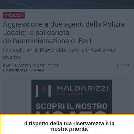
CRONACA
Aggressione a due agenti della Polizia
Locale: la solidarietà
dell'amministrazione di Bari
L'episodio ieri in Piazza Aldo Moro, per risolvere un
diverbio
BARI -
MARTEDÌ 15 APRILE 2025
12.27
COMUNICATO STAMPA
Il rispetto della tua riservatezza è la
nostra priorità