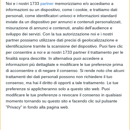
Noi e i nostri 1733
partner
memorizziamo e/o accediamo a
informazioni su un dispositivo, come i cookie, e trattiamo dati
personali, come identificatori univoci e informazioni standard
inviate da un dispositivo per annunci e contenuti personalizzati,
misurazione di annunci e contenuti, analisi dell'audience e
26
sviluppo dei servizi.
Con la tua autorizzazione noi e i nostri
partner possiamo utilizzare dati precisi di geolocalizzazione e
identificazione tramite la scansione del dispositivo. Puoi fare clic
per consentire a noi e ai nostri 1733 partner il trattamento per le
In merito all'aggressione avvenuta questa mattina ai danni
finalità sopra descritte. In alternativa puoi accedere a
di due agenti della Polizia locale intervenuti per risolvere un
informazioni più dettagliate e modificare le tue preferenze prima
diverbio in piazza Moro, l'
assessora alla Vivibilità urbana e
di acconsentire o di negare il consenso.
Si rende noto che alcuni
Polizia locale
rende noto di aver contattato telefonicamente
trattamenti dei dati personali possono non richiedere il tuo
la vigilessa ferita per conoscere le sue condizioni e quelle del
consenso, ma hai il diritto di opporti a tale trattamento. Le tue
preferenze si applicheranno solo a questo sito web. Puoi
collega sopraggiunto in suo aiuto:
modificare le tue preferenze o revocare il consenso in qualsiasi
"Ho sentito l'esigenza di testimoniare loro la vicinanza
momento tornando su questo sito e facendo clic sul pulsante
dell'amministrazione comunale. Quello degli agenti di
"Privacy" in fondo alla pagina web.
Polizia locale, infatti, è un lavoro delicato, spesso a contatto
con persone che, vivendo in condizioni di marginalità,
soffrono di dipendenze da alcol o da sostanze che ne