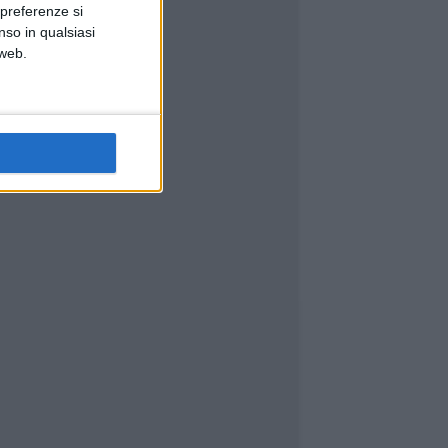
 preferenze si
nso in qualsiasi
 web.