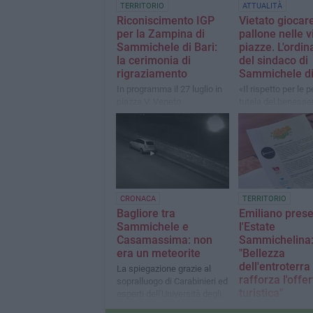
TERRITORIO
ATTUALITÀ
Riconiscimento IGP
Vietato giocar
per la Zampina di
pallone nelle vi
Sammichele di Bari:
piazze. L'ordi
la cerimonia di
del sindaco di
rigraziamento
Sammichele di
In programma il 27 luglio in
«Il rispetto per le 
piazza V. Veneto
tutela del benesser
beni pubblici non 
essere messi in
discussione»
CRONACA
TERRITORIO
Bagliore tra
Emiliano pres
Sammichele e
l'Estate
Casamassima: non
Sammichelina
era un meteorite
"Bellezza
dell'entroterra
La spiegazione grazie al
rafforza l'offer
sopralluogo di Carabinieri ed
turistica"
esperti dell'Università degli
Studi di Bari
Presentata oggi ne