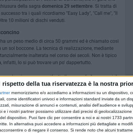
chiusura della sagra
domenica 29 settembre
. Si tratta di
uccesso tra i quali ricordiamo "Easy Lady", "Call me", "Il
tre 10 milioni di dischi venduti.
occoncino
la, ha un peso medio di circa 50 grammi ed è chiamato così
 un sol boccone. La tecnica di realizzazione, mediante
ostanzialmente inalterata nel corso dei secoli. Non è tipico
 infatti, lo si può trovare un po' dappertutto.
un po' curioso, ma, manifesti alla mano, fa "compagnia"
l rispetto della tua riservatezza è la nostra prior
nell'intento degli organizzatori, oltre che ad ampliare e
presenta una vetrina promozionale per le attività
artner
memorizziamo e/o accediamo a informazioni su un dispositivo, c
ali, come identificatori univoci e informazioni standard inviate da un di
zzati, misurazione di annunci e contenuti, analisi dell'audience e svilupp
i e i nostri partner possiamo utilizzare dati precisi di geolocalizzazione 
del dispositivo. Puoi fare clic per consentire a noi e ai nostri 1733 partn
critte. In alternativa puoi accedere a informazioni più dettagliate e modif
acconsentire o di negare il consenso.
Si rende noto che alcuni trattamen