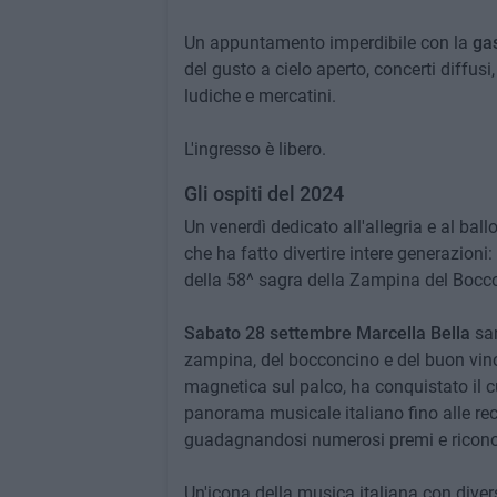
Un appuntamento imperdibile con la
ga
del gusto a cielo aperto, concerti diffusi, 
ludiche e mercatini.
L'ingresso è libero.
Gli ospiti del 2024
Un venerdì dedicato all'allegria e al bal
che ha fatto divertire intere generazioni: 
della 58^ sagra della Zampina del Bocco
Sabato 28 settembre
Marcella Bella
sar
zampina, del bocconcino e del buon vino
magnetica sul palco, ha conquistato il cu
panorama musicale italiano fino alle re
guadagnandosi numerosi premi e riconosc
Un'icona della musica italiana con diver