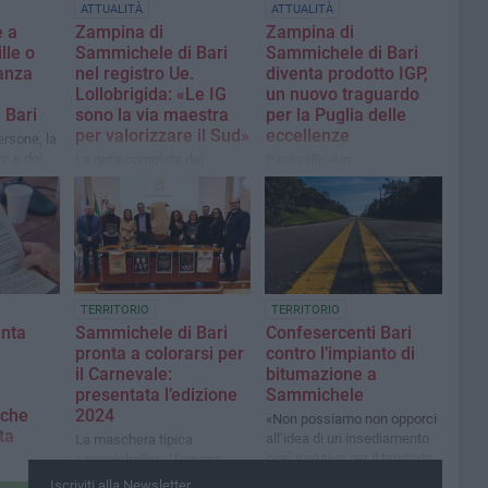
ATTUALITÀ
ATTUALITÀ
e a
Zampina di
Zampina di
lle o
Sammichele di Bari
Sammichele di Bari
nanza
nel registro Ue.
diventa prodotto IGP,
Lollobrigida: «Le IG
un nuovo traguardo
 Bari
sono la via maestra
per la Puglia delle
per valorizzare il Sud»
eccellenze
persone, la
e e dei
La nota completa del
Paolicelli: «Un
possono
Ministro dell'Agricoltura,
riconoscimento che tutela la
della Sovranità Alimentare e
nostra storia e rafforza il
delle Foreste
valore economico, culturale
e turistico dei territori»
TERRITORIO
TERRITORIO
enta
Sammichele di Bari
Confesercenti Bari
pronta a colorarsi per
contro l’impianto di
:
il Carnevale:
bitumazione a
presentata l’edizione
Sammichele
 che
2024
«Non possiamo non opporci
ta
all’idea di un insediamento
La maschera tipica
così invasivo per il territorio
sammichelina, “l’omene
stesso.», dichiara la
curte”, sfilerà a Venezia il 12
lla sala
Iscriviti alla Newsletter