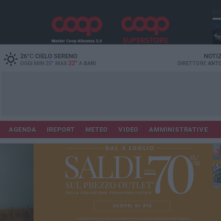
PI
Lec
26
°C
CIELO SERENO
NOTI
32°
OGGI MIN
25°
MAX
A
BARI
DIRETTORE
ANTO
AGENDA
IREPORT
METEO
VIDEO
AMMINISTRATIVE
ri
fuo