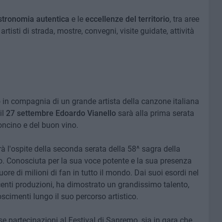
stronomia autentica
e le
eccellenze del territorio
, tra aree
artisti di strada, mostre, convegni, visite guidate, attività
lo in compagnia di un grande artista della canzone italiana
il
27 settembre
Edoardo Vianello
sarà alla prima serata
ncino e del buon vino.
à l'ospite della seconda serata della 58^ sagra della
. Conosciuta per la sua voce potente e la sua presenza
ore di milioni di fan in tutto il mondo. Dai suoi esordi nel
centi produzioni, ha dimostrato un grandissimo talento,
imenti lungo il suo percorso artistico.
se partecipazioni al Festival di Sanremo, sia in gara che