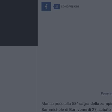
26
CONDIVISIONI
Powere
Manca poco alla
58^ sagra della zampi
Sammichele di Bari
venerdì 27, sabato