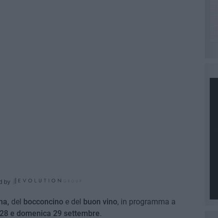
d by
na,
del
bocconcino
e del
buon vino
, in programma a
 28 e domenica 29 settembre
.