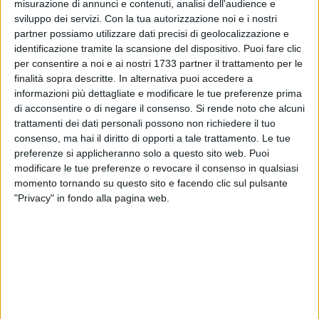
Parchitelli, il presidente dell'Unione delle Pro Loco Rocco
misurazione di annunci e contenuti, analisi dell'audience e
sviluppo dei servizi.
Con la tua autorizzazione noi e i nostri
Lauciello e il direttore del dipartimento Cultura e Turismo
partner possiamo utilizzare dati precisi di geolocalizzazione e
della Regione, Aldo Patruno.
identificazione tramite la scansione del dispositivo. Puoi fare clic
per consentire a noi e ai nostri 1733 partner il trattamento per le
Graditissimo ospite della conferenza stampa,
"l'omene
finalità sopra descritte. In alternativa puoi accedere a
curte", tradizionale maschera sammichelina.
informazioni più dettagliate e modificare le tue preferenze prima
di acconsentire o di negare il consenso.
Si rende noto che alcuni
Sammichele di Bari pronta a colorarsi per il Carnevale:
7 FOTO
trattamenti dei dati personali possono non richiedere il tuo
presentata l’edizione 2024
consenso, ma hai il diritto di opporti a tale trattamento. Le tue
preferenze si applicheranno solo a questo sito web. Puoi
modificare le tue preferenze o revocare il consenso in qualsiasi
momento tornando su questo sito e facendo clic sul pulsante
"Privacy" in fondo alla pagina web.