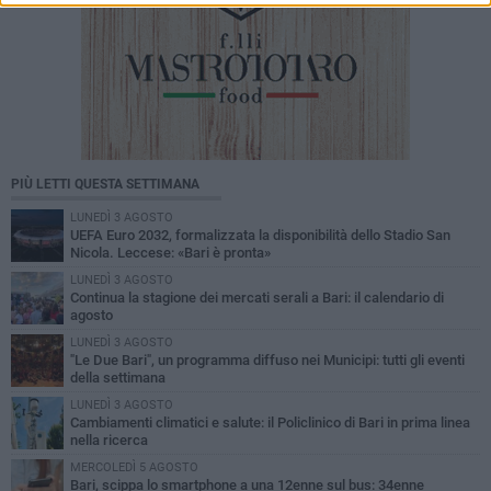
PIÙ LETTI QUESTA SETTIMANA
LUNEDÌ 3 AGOSTO
UEFA Euro 2032, formalizzata la disponibilità dello Stadio San
Nicola. Leccese: «Bari è pronta»
LUNEDÌ 3 AGOSTO
Continua la stagione dei mercati serali a Bari: il calendario di
agosto
LUNEDÌ 3 AGOSTO
"Le Due Bari", un programma diffuso nei Municipi: tutti gli eventi
della settimana
LUNEDÌ 3 AGOSTO
Cambiamenti climatici e salute: il Policlinico di Bari in prima linea
nella ricerca
MERCOLEDÌ 5 AGOSTO
Bari, scippa lo smartphone a una 12enne sul bus: 34enne