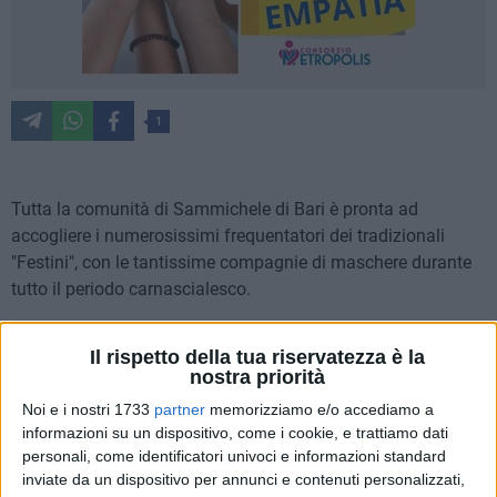
1
Tutta la comunità di Sammichele di Bari è pronta ad
accogliere i numerosissimi frequentatori dei tradizionali
"Festini", con le tantissime compagnie di maschere durante
tutto il periodo carnascialesco.
È stata presentata ieri nella Presidenza regionale l'
edizione
Il rispetto della tua riservatezza è la
2024 del Carnevale Sammichelino.
nostra priorità
Noi e i nostri 1733
partner
memorizziamo e/o accediamo a
Sono intervenuti: la consigliera delegata dal Presidente della
informazioni su un dispositivo, come i cookie, e trattiamo dati
Regione Puglia alla Cultura, Grazia Di Bari, il sindaco di
personali, come identificatori univoci e informazioni standard
Sammichele Lorenzo Netti, la consigliera regionale Lucia
inviate da un dispositivo per annunci e contenuti personalizzati,