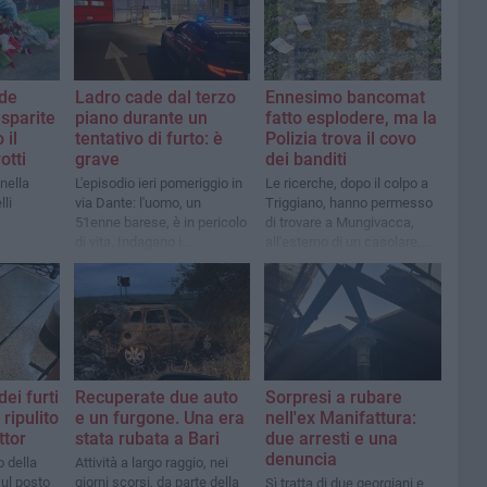
de
Ladro cade dal terzo
Ennesimo bancomat
 sparite
piano durante un
fatto esplodere, ma la
 il
tentativo di furto: è
Polizia trova il covo
otti
grave
dei banditi
nella
L'episodio ieri pomeriggio in
Le ricerche, dopo il colpo a
lli
via Dante: l'uomo, un
Triggiano, hanno permesso
51enne barese, è in pericolo
di trovare a Mungivacca,
di vita. Indagano i
all'esterno di un casolare,
Carabinieri
banconote, auto e targhe
clonate
dei furti
Recuperate due auto
Sorpresi a rubare
 ripulito
e un furgone. Una era
nell'ex Manifattura:
ttor
stata rubata a Bari
due arresti e una
denuncia
o della
Attività a largo raggio, nei
sul posto
giorni scorsi, da parte della
Sì tratta di due georgiani e