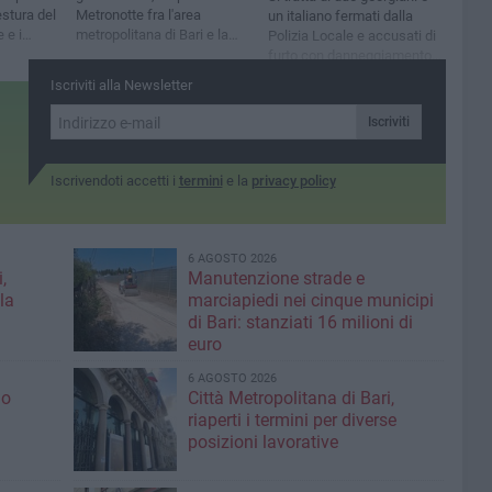
estura del
Metronotte fra l'area
un italiano fermati dalla
 e i
metropolitana di Bari e la
Polizia Locale e accusati di
tifica
sesta provincia
furto con danneggiamento e
resistenza
Iscriviti alla Newsletter
Iscriviti
Iscrivendoti accetti i
termini
e la
privacy policy
6 AGOSTO 2026
,
Manutenzione strade e
la
marciapiedi nei cinque municipi
di Bari: stanziati 16 milioni di
euro
6 AGOSTO 2026
io
Città Metropolitana di Bari,
riaperti i termini per diverse
posizioni lavorative