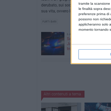
tramite la scansione 
derubato, sui social, è diventato virale: r
le finalità sopra des
sua vita, ovvero le foto della figlia.
preferenze prima di 
possono non richieder
FURTI BARI
applicheranno solo a
momento tornando su 
6 AGOSTO 2026
Segnalati colpi di pistola
Japigia, ma i bossoli non
trovano
Altri contenuti a tema