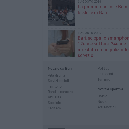
6 AGOSTO 2026
La parata musicale Bemb
le stelle di Bari
5 AGOSTO 2026
Bari, scippa lo smartpho
12enne sul bus: 34enne
arrestato da un poliziotto
servizio
Notizie da Bari
Politica
Enti locali
Vita di città
Turismo
Servizi sociali
Territorio
Notizie sportive
Bandi e concorsi
Calcio
Attualità
Nuoto
Speciale
Arti Marziali
Cronaca