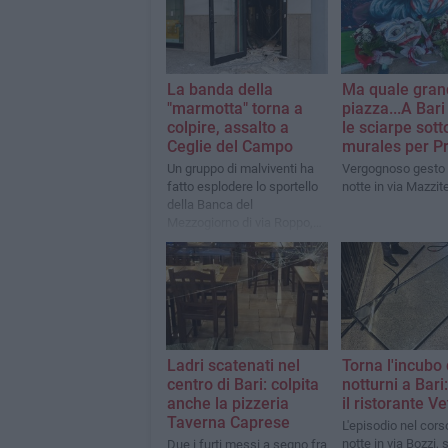
La banda della
Ma quale gran
"marmotta" torna a
piazza...A Bari
colpire, assalto a
le sciarpe sotto
Ceglie del Campo
murales per Pr
Un gruppo di malviventi ha
Vergognoso gesto 
fatto esplodere lo sportello
notte in via Mazzite
della Banca del
Mezzogiorno di via Roppo,
portate via poche migliaia di
euro. Ingenti i danni
Ladri scatenati nel
Torna l'incubo 
centro di Bari: colpita
notturni a Bari:
anche la pizzeria
il ristorante Ve
Taverna Caprese
L'episodio nel cors
notte in via Bozzi, 
Due i furti messi a segno fra