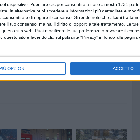
del dispositivo. Puoi fare clic per consentire a noi e ai nostri 1731 partn
estituite il cellulare perché al suo interno c'è un pezzo della
critte. In alternativa puoi accedere a informazioni più dettagliate e modif
acconsentire o di negare il consenso.
Si rende noto che alcuni trattamen
e il tuo consenso, ma hai il diritto di opporti a tale trattamento. Le tue
 questo sito web. Puoi modificare le tue preferenze o revocare il conse
questo sito e facendo clic sul pulsante "Privacy" in fondo alla pagina
6 AGOSTO 2026
 a
Bimba di 6 anni precipita dalla
 si
finestra di casa: è grave al
Policlinico di Bari
PIÙ OPZIONI
ACCETTO