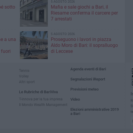
5 AGOSTO 2026
é sotto
Mafia e sale giochi a Bari, il
Riesame conferma il carcere per
7 arrestati
5 AGOSTO 2026
ne a una
Proseguono i lavori in piazza
Aldo Moro di Bari: il sopralluogo
 fuori
di Leccese
Agenda eventi di Bari
Tennis
Volley
Segnalazioni iReport
Altri sport
Previsioni meteo
Le Rubriche di BariViva
I
T-innova per la tua impresa
Video
R
Il Mondo Wealth Management
B
Elezioni amministrative 2019
t
a Bari