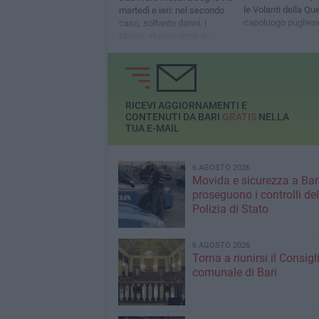
le Volanti della Qu
martedì e ieri: nel secondo
capoluogo pugliese
caso, soltanto danni. I
colleghi della Scien
titolari: «Speravamo di
iniziare diversamente
l’anno»
RICEVI AGGIORNAMENTI E
CONTENUTI DA BARI
GRATIS
NELLA
TUA E-MAIL
6 AGOSTO 2026
Movida e sicurezza a Bari
proseguono i controlli del
Polizia di Stato
6 AGOSTO 2026
Torna a riunirsi il Consigl
comunale di Bari