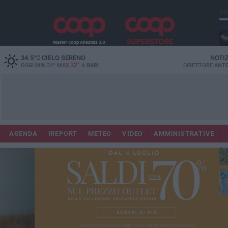
PI
Lec
34.5
°C
CIELO SERENO
NOTI
32°
OGGI MIN
24°
MAX
A
BARI
DIRETTORE
ANTO
AGENDA
IREPORT
METEO
VIDEO
AMMINISTRATIVE
Gi
Bar
ri