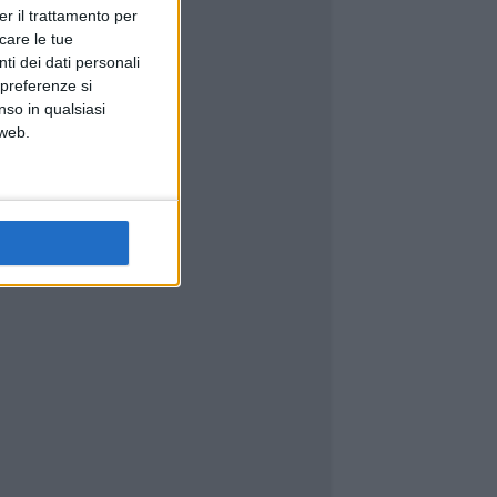
er il trattamento per
icare le tue
ti dei dati personali
 preferenze si
nso in qualsiasi
 web.