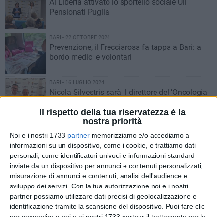
Al Libertà attivato lo sportello sociale Uil
Pensionati Puglia
BARI - 22 OTTOBRE 2024
Prevenzione, il Frecciarosa fa tappa a Bari: a
bordo medici e volontari
BARI - 16 LUGLIO 2024
Nicola Silvestris sarà il direttore dell’Oncologia
medica del “Giovanni Paolo II” di Bari
Il rispetto della tua riservatezza è la
nostra priorità
BARI - 4 MAGGIO 2024
Noi e i nostri 1733
partner
memorizziamo e/o accediamo a
Orizzonti solidali Fondazione Megamark: a
informazioni su un dispositivo, come i cookie, e trattiamo dati
Bari un ambulatorio gratuito per i bisognosi
personali, come identificatori univoci e informazioni standard
della Croce Rossa Italiana
inviate da un dispositivo per annunci e contenuti personalizzati,
BARI - 10 APRILE 2024
misurazione di annunci e contenuti, analisi dell'audience e
Approvata delibera per ampliamento posti
sviluppo dei servizi.
Con la tua autorizzazione noi e i nostri
negli asili nido comunali nella fascia
partner possiamo utilizzare dati precisi di geolocalizzazione e
pomeridiana
identificazione tramite la scansione del dispositivo. Puoi fare clic
per consentire a noi e ai nostri 1733 partner il trattamento per le