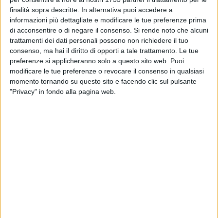
BARI - 29 MARZO 2024
finalità sopra descritte. In alternativa puoi accedere a
Bimbo palestinese con Sma di tipo 1 arriva al
"Giovanni XXIII" di Bari
informazioni più dettagliate e modificare le tue preferenze prima
di acconsentire o di negare il consenso.
Si rende noto che alcuni
trattamenti dei dati personali possono non richiedere il tuo
BARI - 27 MARZO 2024
consenso, ma hai il diritto di opporti a tale trattamento. Le tue
Endometriosi: innovativo intervento con laser a
preferenze si applicheranno solo a questo sito web. Puoi
diodi eseguito al Policlinico di Bari
modificare le tue preferenze o revocare il consenso in qualsiasi
momento tornando su questo sito e facendo clic sul pulsante
"Privacy" in fondo alla pagina web.
BARI - 14 MARZO 2024
Un robot per digitalizzare l’attività del
laboratorio di screening neonatale del Giovanni
XXIII di Bari
BARI - 4 MARZO 2024
Un nuovo centro Screening con mammografo
digitale 3D nel cuore di Bari
BARI - 27 FEBBRAIO 2024
Via i fibromi uterini senza bisturi, innovativa
procedura con microonde al Policlinico di Bari