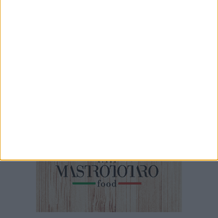
Grandine a Polignano
1 MINUTO
La sparatoria a Carbonara di Bari
53 SECONDI
Pedonalizzazione via Roberto da Bari