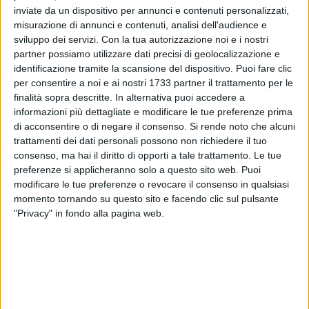
inviate da un dispositivo per annunci e contenuti personalizzati,
misurazione di annunci e contenuti, analisi dell'audience e
ALTRI VIDEO PUBBLICATI DI RECENTE
sviluppo dei servizi.
Con la tua autorizzazione noi e i nostri
partner possiamo utilizzare dati precisi di geolocalizzazione e
identificazione tramite la scansione del dispositivo. Puoi fare clic
per consentire a noi e ai nostri 1733 partner il trattamento per le
finalità sopra descritte. In alternativa puoi accedere a
informazioni più dettagliate e modificare le tue preferenze prima
di acconsentire o di negare il consenso.
Si rende noto che alcuni
trattamenti dei dati personali possono non richiedere il tuo
consenso, ma hai il diritto di opporti a tale trattamento. Le tue
SOCIAL VIDEO
1 MINUTO
SOCIAL VIDEO
52 SECONDI
preferenze si applicheranno solo a questo sito web. Puoi
Bari - Sagra di San Nicola, niente
Calcio e serie C, è polemica social
sorteggio: si presenta un solo
dopo le dichiarazioni del sindaco
modificare le tue preferenze o revocare il consenso in qualsiasi
peschereccio
di Barletta Cannito
momento tornando su questo sito e facendo clic sul pulsante
"Privacy" in fondo alla pagina web.
SOCIAL VIDEO
6 MINUTI
SOCIAL VIDEO
37 SECONDI