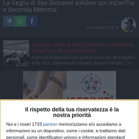
La Veglia di San Giovanni solidale con InConTra
e Seconda Mamma
A cura di
RICCARDO RESTA
A Bari la veglia di San Giovanni è solidale con
InConTra e Seconda Mamma
In piazza Balenzano una grande cena con gli indigenti
della città. Esperimento riuscito, Russo Frattasi: «Lo
rifaremo»
Il rispetto della tua riservatezza è la
nostra priorità
Noi e i nostri 1733
partner
memorizziamo e/o accediamo a
informazioni su un dispositivo, come i cookie, e trattiamo dati
personali, come identificatori univoci e informazioni standard