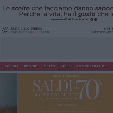
35.5
°C
CIELO SERENO
NOTI
33°
OGGI MIN
24°
MAX
A
BARI
DIRETTORE
ANTO
AGENDA
IREPORT
METEO
VIDEO
AMMINISTRATIVE