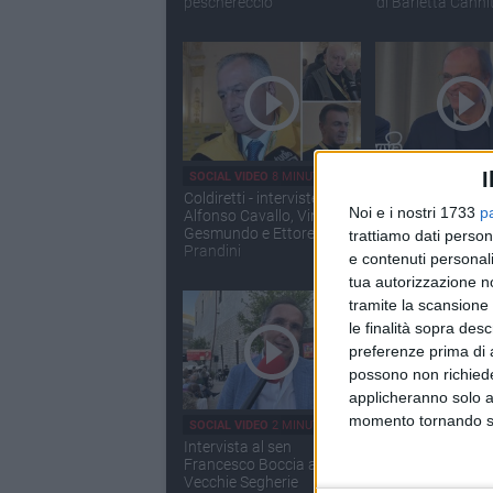
peschereccio
di Barletta Canni
I
SOCIAL VIDEO
8 MINUTI
SOCIAL VIDEO
3 MI
Coldiretti - interviste a
Presentazione di 
Noi e i nostri 1733
p
Alfonso Cavallo, Vincenzo
Lobuono, candida
Gesmundo e Ettore
centro destra a
trattiamo dati person
Prandini
Presidente della
e contenuti personali
Puglia
tua autorizzazione no
tramite la scansione 
le finalità sopra des
preferenze prima di 
possono non richieder
applicheranno solo a
momento tornando su 
SOCIAL VIDEO
2 MINUTI
SOCIAL VIDEO
2 MI
Intervista al sen
Tecnologia, inno
Francesco Boccia alle
opportunità: tap
Vecchie Segherie
progetto "Mind t