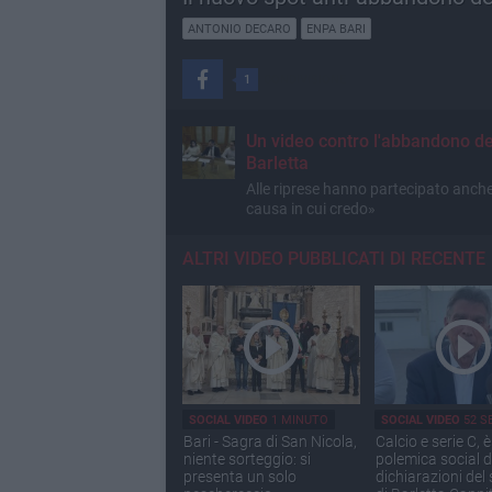
ANTONIO DECARO
ENPA BARI
1
CONDIVISIONE
Un video contro l'abbandono de
Barletta
Alle riprese hanno partecipato anche
causa in cui credo»
ALTRI VIDEO PUBBLICATI DI RECENTE
SOCIAL VIDEO
1 MINUTO
SOCIAL VIDEO
52 S
Bari - Sagra di San Nicola,
Calcio e serie C, è
niente sorteggio: si
polemica social d
presenta un solo
dichiarazioni del