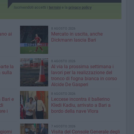
Iscrivendoti accetti i
termini
e la
privacy policy
8 AGOSTO 2026
ano ai
Mercato in uscita, anche
Dickmann lascia Bari
8 AGOSTO 2026
parte la
Al via la prossima settimana i
 sulla
lavori per la realizzazione del
tronco di fogna bianca in corso
Alcide De Gasperi
8 AGOSTO 2026
 Bari e
Leccese incontra il ballerino
di
Kledi Kadiu, arrivato a Bari a
re i
bordo della nave Vlora
7 AGOSTO 2026
giorni
Visita del Console Generale degli