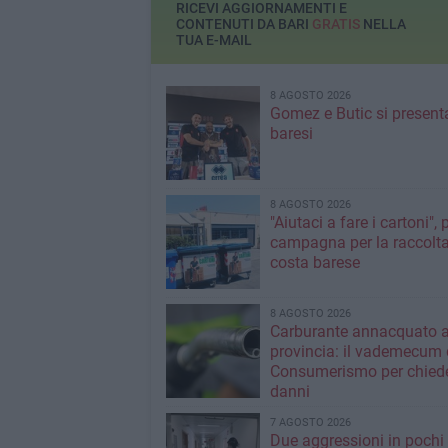
RICEVI AGGIORNAMENTI E
CONTENUTI DA BARI
GRATIS
NELLA
TUA E-MAIL
8 AGOSTO 2026
Gomez e Butic si present
baresi
8 AGOSTO 2026
"Aiutaci a fare i cartoni", 
campagna per la raccolta
costa barese
8 AGOSTO 2026
Carburante annacquato a
provincia: il vademecum 
Consumerismo per chiede
danni
7 AGOSTO 2026
Due aggressioni in pochi 