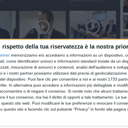
to
patrimonio unico al
mondo
l rispetto della tua riservatezza è la nostra prior
NUTI
SOCIAL VIDEO
2 MINUTI
SOCIAL VIDEO
2 MINUTI
Luigi
Francesco Cupertino,
Bari - La presentazione
artner
memorizziamo e/o accediamo a informazioni su un dispositivo, c
to del
conferenza di saluto da
del progetto "Gli
rettore
ScacciaRischi" alla Fiera
ali, come identificatori univoci e informazioni standard inviate da un di
 Regione
del Levante
zzati, misurazione di annunci e contenuti, analisi dell'audience e svilupp
i e i nostri partner possiamo utilizzare dati precisi di geolocalizzazione 
del dispositivo. Puoi fare clic per consentire a noi e ai nostri 1733 partn
critte. In alternativa puoi accedere a informazioni più dettagliate e modif
acconsentire o di negare il consenso.
Si rende noto che alcuni trattamen
e il tuo consenso, ma hai il diritto di opporti a tale trattamento. Le tue
 questo sito web. Puoi modificare le tue preferenze o revocare il conse
questo sito e facendo clic sul pulsante "Privacy" in fondo alla pagina
NUTI
SOCIAL VIDEO
2 MINUTI
SOCIAL VIDEO
1 MINUTO
vazione e
Nuove apparecchiature al
Intervista a Francesco
pa del
"Di Venere" grazie ai fondi
Rubini, aggredito a Bari
he gap"
PNRR: la presentazione
mentre guidava il suo taxi