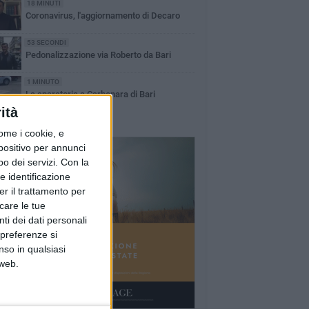
18 MINUTI
Coronavirus, l'aggiornamento di Decaro
53 SECONDI
Pedonalizzazione via Roberto da Bari
1 MINUTO
La sparatoria a Carbonara di Bari
ità
ome i cookie, e
spositivo per annunci
o dei servizi.
Con la
e identificazione
er il trattamento per
icare le tue
ti dei dati personali
 preferenze si
nso in qualsiasi
 web.