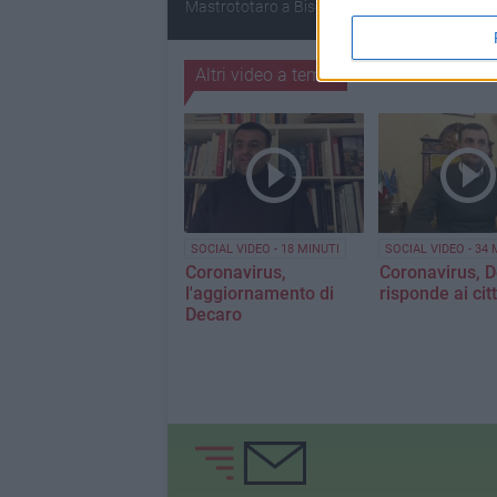
Mastrototaro a Bisceglie
Altri video a tema
SOCIAL VIDEO - 18 MINUTI
SOCIAL VIDEO - 34 
Coronavirus,
Coronavirus, 
l'aggiornamento di
risponde ai cit
Decaro