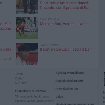
me
Stati Uniti d’America a Napoli:
l'incontro con il prefetto di Bari
7 AGOSTO 2026
ne C: il
Mercato Bari, Verreth all'addio
zazione
7 AGOSTO 2026
vo della
Il portiere De Lucci lascia il Bari
amenti
Agenda eventi di Bari
Tennis
Volley
Segnalazioni iReport
Altri sport
Previsioni meteo
Le Rubriche di BariViva
I
T-innova per la tua impresa
Video
R
Il Mondo Wealth Management
B
Elezioni amministrative 2019