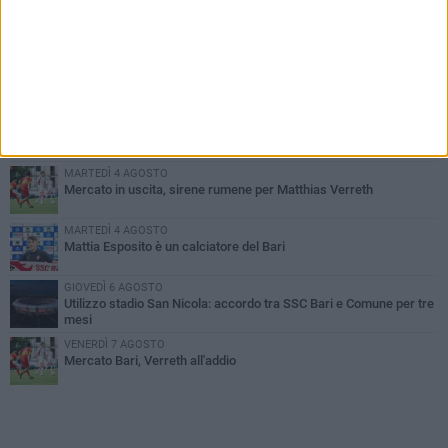
PIÙ LETTI QUESTA SETTIMANA
MARTEDÌ 4 AGOSTO
SSC Bari, scoppia definitivamente il caso Sibilli
MARTEDÌ 4 AGOSTO
Caso Sibilli, Marino risponde al procuratore
MARTEDÌ 4 AGOSTO
Mercato in uscita, sirene rumene per Matthias Verreth
MARTEDÌ 4 AGOSTO
Mattia Esposito è un calciatore del Bari
GIOVEDÌ 6 AGOSTO
Utilizzo stadio San Nicola: accordo tra SSC Bari e Comune per tre
mesi
VENERDÌ 7 AGOSTO
Mercato Bari, Verreth all'addio