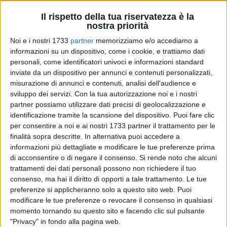
Il rispetto della tua riservatezza è la
nostra priorità
7
A cura di
Noi e i nostri 1733
partner
memorizziamo e/o accediamo a
GIANLUCA BATTISTA
informazioni su un dispositivo, come i cookie, e trattiamo dati
personali, come identificatori univoci e informazioni standard
inviate da un dispositivo per annunci e contenuti personalizzati,
Si è concluso nella serata di lunedì 13 gennaio il
misurazione di annunci e contenuti, analisi dell'audience e
ventunesimo turno di serie B. Nel posticipo serale, il Pisa si è
sviluppo dei servizi.
Con la tua autorizzazione noi e i nostri
partner possiamo utilizzare dati precisi di geolocalizzazione e
aggiudicato per 2-1 il derby con la Carrarese ed ha
identificazione tramite la scansione del dispositivo. Puoi fare clic
mantenuto la scia della capolista Sassuolo ed ha,
per consentire a noi e ai nostri 1733 partner il trattamento per le
soprattutto, allungato ulteriormente sui rivali dello Spezia,
finalità sopra descritte. In alternativa puoi accedere a
fermati sul pari in casa dalla Juve Stabia.
informazioni più dettagliate e modificare le tue preferenze prima
di acconsentire o di negare il consenso.
Si rende noto che alcuni
Il
Bari
resta, dopo il pareggio a reti inviolate di Reggio Emilia,
trattamenti dei dati personali possono non richiedere il tuo
resta pertanto settimo a quota 28 punti,
gli stessi del
consenso, ma hai il diritto di opporti a tale trattamento. Le tue
preferenze si applicheranno solo a questo sito web. Puoi
Catanzaro, con la stessa differenza reti, ma con meno gol
modificare le tue preferenze o revocare il consenso in qualsiasi
segnati. In zona playoff si affaccia nuovamente il Palermo
momento tornando su questo sito e facendo clic sul pulsante
che aveva battuto al "Barbera" per 2-0 il Modena.
"Privacy" in fondo alla pagina web.