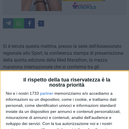
1
Si è tenuta questa mattina, presso la sede dell'Assessorato
regionale allo Sport, la conferenza stampa di presentazione
della quinta edizione della Med Marathon, la mezza
maratona internazionale che si conferma tra gli
appuntamenti sportivi più attrattivi del Sud Italia. Con 32
Il rispetto della tua riservatezza è la
Paesi rappresentati e un crescente interesse da parte di atleti
nostra priorità
stranieri, l'evento assume un ruolo strategico nelle politiche
Noi e i nostri 1733
partner
memorizziamo e/o accediamo a
regionali di promozione turistica, culturale e sportiva.
informazioni su un dispositivo, come i cookie, e trattiamo dati
Organizzata dall'associazione La Fabrica di Corsa con il
personali, come identificatori univoci e informazioni standard
patrocinio e il sostegno della Regione Puglia, la
inviate da un dispositivo per annunci e contenuti personalizzati,
manifestazione si svolgerà nel capoluogo pugliese IL
misurazione di annunci e contenuti, analisi dell'audience e
23,24,25 maggio con un ricco calendario di gare e
sviluppo dei servizi.
Con la tua autorizzazione noi e i nostri