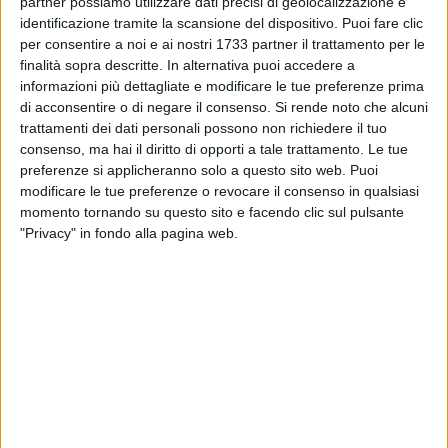
appuntamenti aperti a tutti. Dopo il successo della scorsa
partner possiamo utilizzare dati precisi di geolocalizzazione e
edizione che vide la partecipazione di atleti provenienti da 19
identificazione tramite la scansione del dispositivo. Puoi fare clic
per consentire a noi e ai nostri 1733 partner il trattamento per le
nazioni, l'edizione 2025 registra un vero e proprio salto di
finalità sopra descritte. In alternativa puoi accedere a
qualità, con runner iscritti da 32 Paesi: tra questi Grecia e
informazioni più dettagliate e modificare le tue preferenze prima
Francia guidano la classifica per numero di partecipanti, ma
di acconsentire o di negare il consenso.
Si rende noto che alcuni
ci saranno anche atleti da Stati Uniti, Germania, Iran, Brasile,
trattamenti dei dati personali possono non richiedere il tuo
Argentina, Marocco, Turchia, Sudafrica e molti altri.
consenso, ma hai il diritto di opporti a tale trattamento. Le tue
Quest'anno la manifestazione è dedicata alla Grecia, culla
preferenze si applicheranno solo a questo sito web. Puoi
della civiltà occidentale e patria della maratona, rafforzando
modificare le tue preferenze o revocare il consenso in qualsiasi
momento tornando su questo sito e facendo clic sul pulsante
il legame simbolico e culturale tra i Paesi del Mediterraneo.
"Privacy" in fondo alla pagina web.
La corsa che fa della Puglia una vetrina
internazionale
Durante la conferenza stampa, alla presenza dell'assessore
regionale allo Sport
Raffaele Piemontese
, del presidente
della Commissione Sviluppo Economico Francesco
Paolo
Paolicelli
, del direttore del Master in diritto sportivo e
management dello sport dell'Università di Bari
Domenico