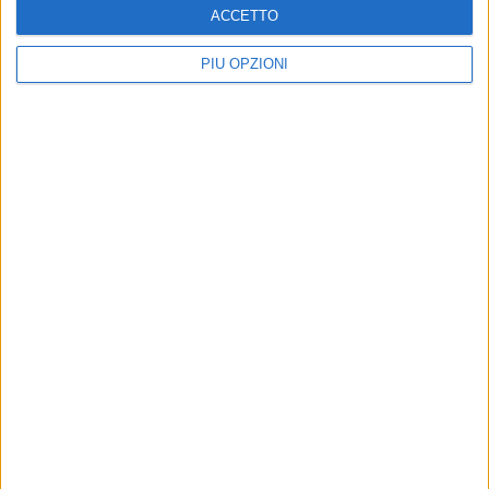
ACCETTO
PIÙ OPZIONI
Altri contenuti a tema