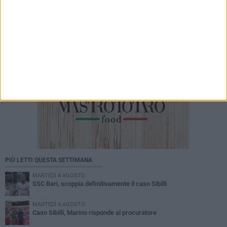
PIÙ LETTI QUESTA SETTIMANA
MARTEDÌ 4 AGOSTO
SSC Bari, scoppia definitivamente il caso Sibilli
MARTEDÌ 4 AGOSTO
Caso Sibilli, Marino risponde al procuratore