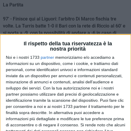
La Partita
97' - Finisce qui al Liguori: l'arbitro Di Marco fischia tre
volte. La Turris batte 1-0 il Bari con la rete di Riccio al 60' e
si porta a -9, con la possibilità di andare a -6 in caso di
vittoria nel recupero contro il Rotonda
Il rispetto della tua riservatezza è la
nostra priorità
97' - Pozzebon fermato in area
Noi e i nostri 1733
partner
memorizziamo e/o accediamo a
informazioni su un dispositivo, come i cookie, e trattiamo dati
95' - Casolare anticipa Di Cesare in area
personali, come identificatori univoci e informazioni standard
inviate da un dispositivo per annunci e contenuti personalizzati,
93' - Intervento di Piovanello su Formisano; giallo per il 2000
misurazione di annunci e contenuti, analisi dell'audience e
sviluppo dei servizi.
Con la tua autorizzazione noi e i nostri
del Bari
partner possiamo utilizzare dati precisi di geolocalizzazione e
identificazione tramite la scansione del dispositivo. Puoi fare clic
92' - Occasionissima per il Bari: sponda di Iadaresta per
per consentire a noi e ai nostri 1733 partner il trattamento per le
Pozzebon, che da due metri spara di testa fra le braccia di
finalità sopra descritte. In alternativa puoi accedere a
Casolare
informazioni più dettagliate e modificare le tue preferenze prima
di acconsentire o di negare il consenso.
Si rende noto che alcuni
trattamenti dei dati personali possono non richiedere il tuo