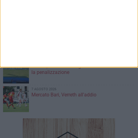
7 AGOSTO 2026
Due aggressioni in pochi giorni tra Bari e
Corato: le vittime hanno 17 anni
7 AGOSTO 2026
Visita del Console Generale degli Stati Uniti
d’America a Napoli: l'incontro con il prefetto di
Bari
7 AGOSTO 2026
Serie C, scossone nel girone C: il Catania verso
la penalizzazione
7 AGOSTO 2026
Mercato Bari, Verreth all'addio