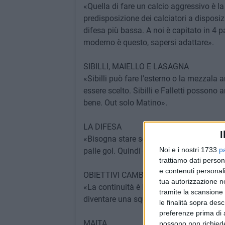
«Quella di fare un calcio aggressivo è la
predisposizione dei calciatori a disposi
difesa più bassa. A noi è capitato in 4 p
moderno è questo, sapersi adattare».
SIBILLI, MAIELLO E LASAGNA
«Sibilli può fare l'esterno o la mezzala 
essere scelto. Sibilli e Falletti posson
bene. Out solo Matino».
LA DIFESA
I
«Bisogna stare sempre con guardia alta
Noi e i nostri 1733
p
palle gol. Quindi è sempre questione di
trattiamo dati person
e contenuti personali
OBIETTIVI CAMBIATI?
tua autorizzazione no
«La continuità è il fattore da ricercare
tramite la scansione 
diventare una squadra che sposterà l'asti
le finalità sopra des
preferenze prima di 
MAITA
possono non richieder