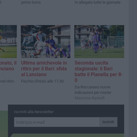
l
primo turno
In allegato tutte le giornate
nato, il
Ultima amichevole in
Seconda uscita
anciano
ritiro per il Bari: sfida
stagionale: il Bari
al Lanciano
batte il Pianella per 8-
0
el ritiro
Fischio d'inizio alle 17.30
Da Roccaraso nuove
indicazioni per mister
Massimo Rastelli
Iscriviti alla Newsletter
Iscriviti