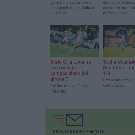
galletti in vista del primo
esclusivamente co
impegno in Coppa Italia del
calciatore rapporto
16 agosto
professionale"
Serie C, la Lega ha
Test precampio
reso nota la
Bari batte il L
composizione del
1-0
girone C
Ultima amichevole n
di Roccaraso
Col Bari anche il Foggia
ripescato
RICEVI AGGIORNAMENTI E