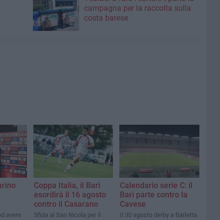
campagna per la raccolta sulla
costa barese
arino
Coppa Italia, il Bari
Calendario serie C: il
esordirà il 16 agosto
Bari parte contro la
contro il Casarano
Cavese
ad avere
Sfida al San Nicola per il
Il 30 agosto derby a Barletta.