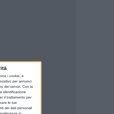
ità
ome i cookie, e
spositivo per annunci
o dei servizi.
Con la
e identificazione
er il trattamento per
icare le tue
ti dei dati personali
 preferenze si