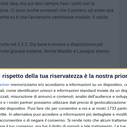
 mia idea, ma poi devi sempre fare i conti con la
zione. Ci sono anche avversari che ti portano ad avere una
artite su 6 che l'avversario cambiasse modulo. Il calcio
anche nel 3 5 2. Sta bene e rimane a disposizione per
o anche giocare insieme. Anche Maiello e Lasagna stanno
l rispetto della tua riservatezza è la nostra prior
. A Frosinone quando siamo calati abbiamo concesso tre
artner
memorizziamo e/o accediamo a informazioni su un dispositivo, c
 atteggiamento».
ali, come identificatori univoci e informazioni standard inviate da un di
zzati, misurazione di annunci e contenuti, analisi dell'audience e svilupp
i e i nostri partner possiamo utilizzare dati precisi di geolocalizzazione 
. Come percorso di cresciya stiamo ancora lavorando per
del dispositivo. Puoi fare clic per consentire a noi e ai nostri 1733 partn
cella verso l'alto».
critte. In alternativa puoi accedere a informazioni più dettagliate e modif
acconsentire o di negare il consenso.
Si rende noto che alcuni trattamen
e il tuo consenso, ma hai il diritto di opporti a tale trattamento. Le tue