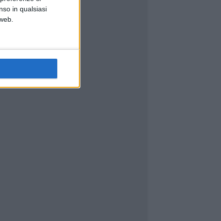
nso in qualsiasi
 web.