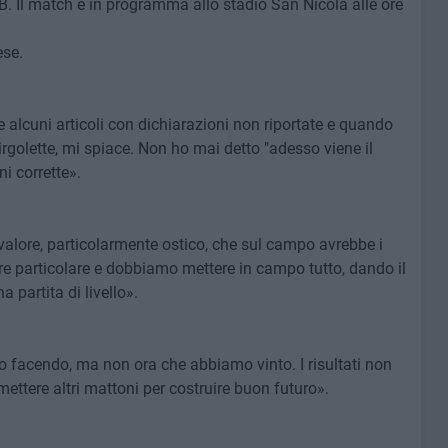
 B. Il match è in programma allo stadio San Nicola alle ore
ese.
 alcuni articoli con dichiarazioni non riportate e quando
rgolette, mi spiace. Non ho mai detto "adesso viene il
ni corrette».
valore, particolarmente ostico, che sul campo avrebbe i
re particolare e dobbiamo mettere in campo tutto, dando il
 partita di livello».
o facendo, ma non ora che abbiamo vinto. I risultati non
ettere altri mattoni per costruire buon futuro».