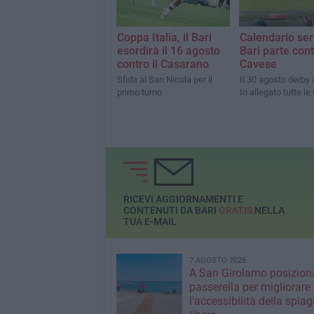
Coppa Italia, il Bari
Calendario seri
esordirà il 16 agosto
Bari parte cont
contro il Casarano
Cavese
Sfida al San Nicola per il
Il 30 agosto derby 
primo turno
In allegato tutte le
RICEVI AGGIORNAMENTI E
CONTENUTI DA BARI
GRATIS
NELLA
TUA E-MAIL
7 AGOSTO 2026
A San Girolamo posiziona
passerella per migliorare
l'accessibilità della spiag