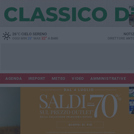
PI
26
°C
CIELO SERENO
NOTI
32°
OGGI MIN
25°
MAX
A
BARI
DIRETTORE
ANTO
AGENDA
IREPORT
METEO
VIDEO
AMMINISTRATIVE