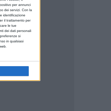
spositivo per annunci
o dei servizi.
Con la
e identificazione
er il trattamento per
icare le tue
ti dei dati personali
 preferenze si
nso in qualsiasi
 web.