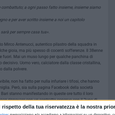
 e combattuto; a ogni passo fatto insieme, insieme siamo
egno e per aver scritto insieme a noi un capitolo
a sarà per sempre casa tua».
o Mirco Antenucci, autentico pilastro della squadra in
qualche gioia, ma più spesso di cocenti sofferenze. Il 38enne
e fuori. Mai un muso lungo per qualche panchina di
 decisivo. Uomo vero, calciatore dalla classe cristallina,
o dalla polvere.
ivibile, non ha fatto per nulla infuriare i tifosi, che hanno
miglia. Però, sia sulla pagina Facebook della società
l Bari stanno manifestando in queste ore tutto il loro
 non rinnovare con un contratto congruo con il "lupo di
l rispetto della tua riservatezza è la nostra prior
artner
memorizziamo e/o accediamo a informazioni su un dispositivo, c