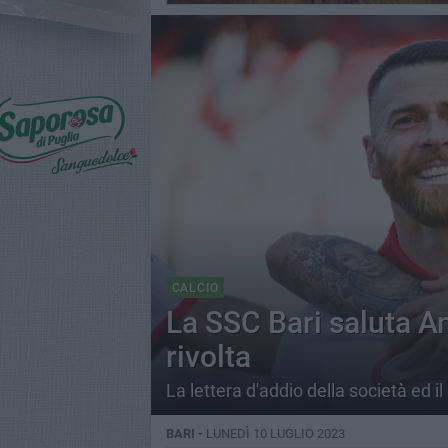
CALCIO
La SSC Bari saluta An
rivolta
La lettera d'addio della società ed il
BARI -
LUNEDÌ 10 LUGLIO 2023