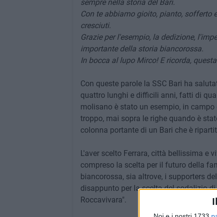
sempre nella storia del Bari.
Con te abbiamo gioito, pianto, sofferto
cresciuti.
Grazie per l'esempio, la dedizione, l'imp
importante della storia biancorossa.
In bocca al lupo Mirco! E ricorda, quest
Con queste parole la SSC Bari ha salutat
quattro lunghi e difficili anni, fatti di 
molisano è stato un esempio, in campo 
troppo, mai sopra le righe quando è stato
colonna portante di un Bari che è ripartit
L'aver scelto Ferrara, città bellissima e v
compreso la scelta per il futuro della fa
biancorossa, sia altrove, i supporters de
disappunto per la scelta del sodalizio di
Roccavivara".
I
Noi e i nostri 1733
p