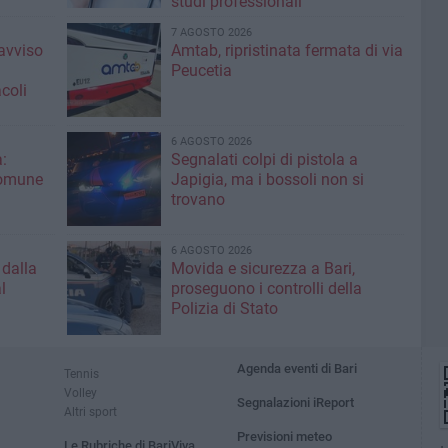
studi professionali
7 AGOSTO 2026
'avviso
Amtab, ripristinata fermata di via
Peucetia
coli
6 AGOSTO 2026
:
Segnalati colpi di pistola a
Comune
Japigia, ma i bossoli non si
trovano
6 AGOSTO 2026
 dalla
Movida e sicurezza a Bari,
l
proseguono i controlli della
Polizia di Stato
Agenda eventi di Bari
Tennis
Volley
Segnalazioni iReport
Altri sport
Previsioni meteo
Le Rubriche di BariViva