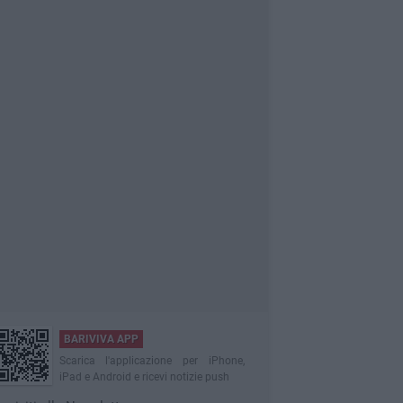
BARIVIVA APP
Scarica l'applicazione per iPhone,
iPad e Android e ricevi notizie push