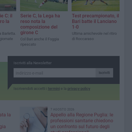
e C: il
Serie C, la Lega ha
Test precampionato, il
ro la
reso nota la
Bari batte il Lanciano
composizione del
1-0
girone C
a Barletta.
Ultima amichevole nel ritiro
 giornate
di Roccaraso
Col Bari anche il Foggia
ripescato
Iscriviti alla Newsletter
Iscriviti
Iscrivendoti accetti i
termini
e la
privacy policy
7 AGOSTO 2026
ta la
Appello alla Regione Puglia: le
professioni sanitarie chiedono
gia
un confronto sul futuro degli