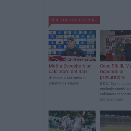
Altri contenuti a tema
Mattia Esposito è un
Caso Sibilli, M
calciatore del Bari
risponde al
procuratore
Il classe 2008 arriva in
prestito dal Napoli
Il DS: "Continuerò 
esclusivamente co
calciatore rapporto
professionale"