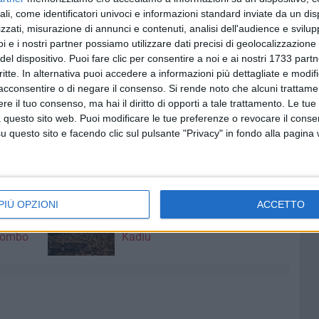
 questi giorni, che lasciano nello perplesso più d'uno.
ali, come identificatori univoci e informazioni standard inviate da un di
zzati, misurazione di annunci e contenuti, analisi dell'audience e svilupp
enza stampa frizzante del direttore Ciro Polito, alla
i e i nostri partner possiamo utilizzare dati precisi di geolocalizzazione 
del dispositivo. Puoi fare clic per consentire a noi e ai nostri 1733 partn
caraso, possa fugare i dubbi di più di un addetto ai lavori
critte. In alternativa puoi accedere a informazioni più dettagliate e modif
o, davvero troppo presto per parlare di questi aspetti, con
acconsentire o di negare il consenso.
Si rende noto che alcuni trattamen
rvono però chiarezza e meno silenzi, questo sì, per ridare
e il tuo consenso, ma hai il diritto di opporti a tale trattamento. Le tue
pugnalata di Pavoletti ed ora dall'addio di un idolo
 questo sito web. Puoi modificare le tue preferenze o revocare il conse
questo sito e facendo clic sul pulsante "Privacy" in fondo alla pagina
7 AGOSTO 2026
PIÙ OPZIONI
ACCETTO
35° anniversario sbarco Vlora, il
sindaco di Bari incontra Kledi
olombo
Kadiu