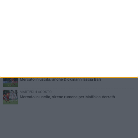
SABATO 8 AGOSTO
Amichevole, Bari-Gravina finisce 2-0
MARTEDÌ 4 AGOSTO
SSC Bari, scoppia definitivamente il caso Sibilli
VENERDÌ 7 AGOSTO
Sabato 8 agosto amichevole tra Bari e Gravina
VENERDÌ 7 AGOSTO
Serie C, scossone nel girone C: il Catania verso la penalizzazione
SABATO 8 AGOSTO
Mercato in uscita, anche Dickmann lascia Bari
MARTEDÌ 4 AGOSTO
Mercato in uscita, sirene rumene per Matthias Verreth