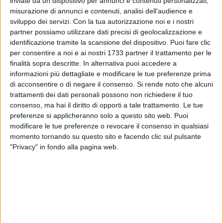
inviate da un dispositivo per annunci e contenuti personalizzati,
misurazione di annunci e contenuti, analisi dell'audience e
sviluppo dei servizi.
Con la tua autorizzazione noi e i nostri
300
A cura di
partner possiamo utilizzare dati precisi di geolocalizzazione e
GIANLUCA BATTISTA
identificazione tramite la scansione del dispositivo. Puoi fare clic
per consentire a noi e ai nostri 1733 partner il trattamento per le
finalità sopra descritte. In alternativa puoi accedere a
Se a Bari dici
Sérgio Luís Donizetti,
in pochissimi capiranno
informazioni più dettagliate e modificare le tue preferenze prima
di chi si sta parlando; ma se dici
Joao Paulo
, ecco che in
di acconsentire o di negare il consenso.
Si rende noto che alcuni
tanti over 40 si aprirà il cassetto dei ricordi, belli e brutti, e
trattamenti dei dati personali possono non richiedere il tuo
sarà emozione vera.
consenso, ma hai il diritto di opporti a tale trattamento. Le tue
preferenze si applicheranno solo a questo sito web. Puoi
modificare le tue preferenze o revocare il consenso in qualsiasi
Joao Paulo è atterrato ieri sera, 6 marzo, all'aeroporto di
momento tornando su questo sito e facendo clic sul pulsante
Bari-Palese e resterà in Puglia per un paio di settimane.
"Privacy" in fondo alla pagina web.
Stasera primo incontro con i tifosi nel punto CasaBari del
centro commerciale Mongolfiera di Japigia, incontro che
sarà poi replicato altrove. Intanto appare quasi certa la sua
presenza al San Nicola sabato 15 marzo per il gemellaggio
con la Salernitana.