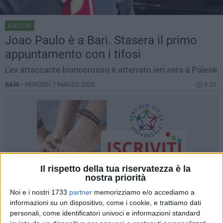
CALCIO
Joao Paulo è a Bari. Stasera il primo
appuntamento con i tifosi
L'ex attaccante biancorosso è atterrato ieri sera a Palese
BARI -
VENERDÌ 7 MARZO 2025
9.05
Il rispetto della tua riservatezza è la
nostra priorità
Noi e i nostri 1733
partner
memorizziamo e/o accediamo a
informazioni su un dispositivo, come i cookie, e trattiamo dati
personali, come identificatori univoci e informazioni standard