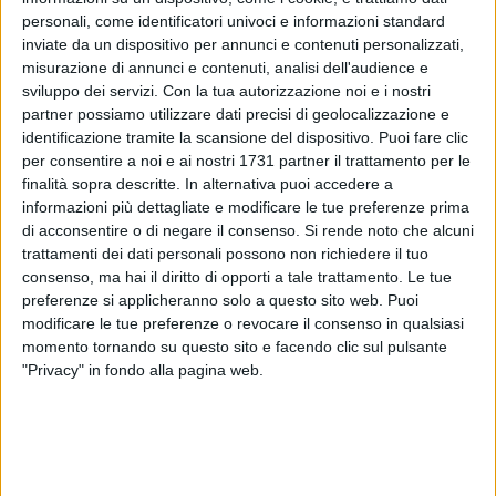
personali, come identificatori univoci e informazioni standard
inviate da un dispositivo per annunci e contenuti personalizzati,
18
misurazione di annunci e contenuti, analisi dell'audience e
sviluppo dei servizi.
Con la tua autorizzazione noi e i nostri
partner possiamo utilizzare dati precisi di geolocalizzazione e
Dopo la domenica di riposo la squadra ha ripreso quest'oggi
identificazione tramite la scansione del dispositivo. Puoi fare clic
per consentire a noi e ai nostri 1731 partner il trattamento per le
gli allenamenti dando di fatto inizio alla settimana di lavoro
finalità sopra descritte. In alternativa puoi accedere a
tipo in vista della sfida contro il Cesena in programma
informazioni più dettagliate e modificare le tue preferenze prima
sabato 7 dicembre, a partire dalle ore 15:00, sul terreno del
di acconsentire o di negare il consenso.
Si rende noto che alcuni
San Nicola.
trattamenti dei dati personali possono non richiedere il tuo
consenso, ma hai il diritto di opporti a tale trattamento. Le tue
Dopo un prologo di attivazione muscolare in palestra, il
preferenze si applicheranno solo a questo sito web. Puoi
gruppo ha lavorato sul terreno dell'Antistadio (lavoro
modificare le tue preferenze o revocare il consenso in qualsiasi
momento tornando su questo sito e facendo clic sul pulsante
modulato in intensità per alcuni elementi della rosa che
"Privacy" in fondo alla pagina web.
hanno accumulato un importante minutaggio nell'ultima
gara), alternando lavoro metabolico ad alta intensità,
esercitazioni tecniche finalizzate alla circolazione palla,
quindi chiusura con sfida a ranghi misti su porzione di
campo. Aggregato il giovane difensore Pinto; lavoro