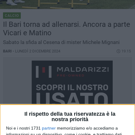
CALCIO
Il Bari torna ad allenarsi. Ancora a parte
Vicari e Matino
Sabato la sfida al Cesena di mister Michele Mignani
BARI -
LUNEDÌ 2 DICEMBRE 2024
19.15
Il rispetto della tua riservatezza è la
nostra priorità
Noi e i nostri 1731
partner
memorizziamo e/o accediamo a
informazioni su un dispositivo, come i cookie, e trattiamo dati