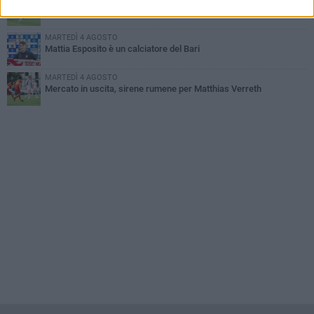
Coppa Italia, il Bari esordirà il 16 agosto contro il Casarano
MARTEDÌ 4 AGOSTO
Mattia Esposito è un calciatore del Bari
MARTEDÌ 4 AGOSTO
Mercato in uscita, sirene rumene per Matthias Verreth