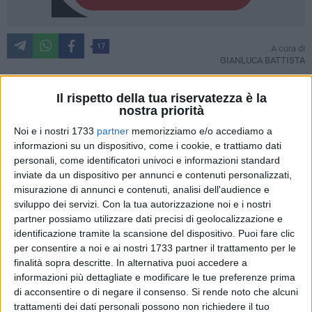
17
A cura di
GIANLUCA BATTISTA
Il rispetto della tua riservatezza è la
nostra priorità
Il Bari gioca meglio del Palermo, ma perde comunque.
È questa la sintesi dell'ultima gara di andata dell'undici
Noi e i nostri 1733
partner
memorizziamo e/o accediamo a
allenato da Moreno Longo, incapace di risalire la corrente
informazioni su un dispositivo, come i cookie, e trattiamo dati
personali, come identificatori univoci e informazioni standard
dopo la rete in mischia di
Le Douaron
che lo condanna al
inviate da un dispositivo per annunci e contenuti personalizzati,
terzo stop consecutivo in campionato.
misurazione di annunci e contenuti, analisi dell'audience e
Quella biancorossa appare una involuzione di risultati
sviluppo dei servizi.
Con la tua autorizzazione noi e i nostri
preoccupante e se a Pisa ed in casa con il Sudtirol i galletti
partner possiamo utilizzare dati precisi di geolocalizzazione e
avevano offerto una prestazione assai deludenti, al "Barbera"
identificazione tramite la scansione del dispositivo. Puoi fare clic
hanno dato battaglia, tenendo in mano a lungo il gioco,
per consentire a noi e ai nostri 1733 partner il trattamento per le
contro un avversario contestato dai suoi tifosi ed in evidente
finalità sopra descritte. In alternativa puoi accedere a
informazioni più dettagliate e modificare le tue preferenze prima
crisi. Eppure non è bastato ed il malcontento nei confronti
di acconsentire o di negare il consenso.
Si rende noto che alcuni
della Filmauro e della famiglia De Laurentiis monta sempre
trattamenti dei dati personali possono non richiedere il tuo