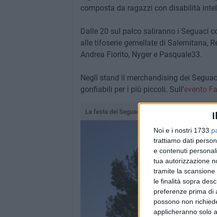
composta da ragazzi con disabilità intelle
Dalle 20 sul palco saliranno i Seguaci co
alle tifoserie gemellate di Salernitana, 
Andrea Fiorito, Nyger e Pasquale33.
Negli stand il merchandising dei Seguaci 
gonfiabili per i più piccoli. Sull'
evento F
La festa dei Seguaci della Nord
I
Noi e i nostri 1733
p
trattiamo dati person
e contenuti personali
tua autorizzazione no
tramite la scansione 
le finalità sopra des
preferenze prima di 
possono non richieder
applicheranno solo a