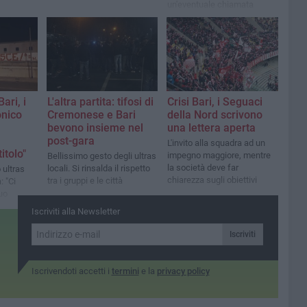
un'eventuale chiamata
risponderei presente»
ari, i
L'altra partita: tifosi di
Crisi Bari, i Seguaci
onico
Cremonese e Bari
della Nord scrivono
bevono insieme nel
una lettera aperta
post-gara
L'invito alla squadra ad un
itolo"
impegno maggiore, mentre
Bellissimo gesto degli ultras
la società deve far
locali. Si rinsalda il rispetto
 ultras
chiarezza sugli obiettivi
tra i gruppi e le città
Ci
uo
Iscriviti alla Newsletter
Iscriviti
Iscrivendoti accetti i
termini
e la
privacy policy