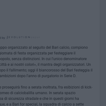
d by
uppo organizzato al seguito del Bari calcio, compiono
iornata di festa organizzata per festeggiare il
polo, senza distinzioni. In cui l'unico denominatore
ttà e ai nostri colori», il mantra degli organizzatori. Un
opo il fallimento; oggi il biancorosso del Bari festeggia il
e ambizioni dopo l'anno di purgatorio in Serie D.
 proseguirà fino a serata inoltrata, fra esibizioni di kick-
orneo di calciobalilla umano. In serata spazio
a di sicurezza stradale e che in questi giorni ha
, e a Bari for special, la squadra di calcio a sette