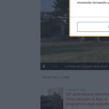
momento tornando su 
La festa dei Seguaci della Nord
1
/
35
SEGUACI DELLA NORD
7 AGOSTO 2026
35^ anniversario dell’arri
Vlora nel porto di Bari: il
programma degli appunt