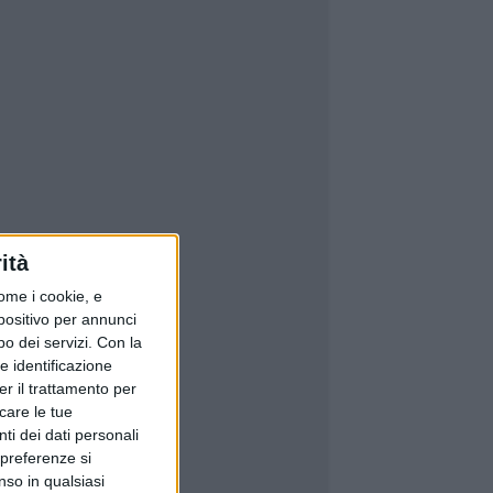
ità
ome i cookie, e
spositivo per annunci
o dei servizi.
Con la
e identificazione
er il trattamento per
icare le tue
ti dei dati personali
 preferenze si
nso in qualsiasi