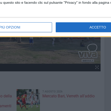
questo sito e facendo clic sul pulsante "Privacy" in fondo alla pagina
PIÙ OPZIONI
ACCETTO
7 AGOSTO 2026
vo della
Mercato Bari, Verreth all'addio
amenti