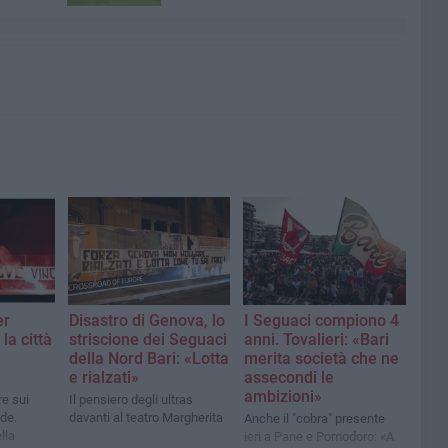
er
Disastro di Genova, lo
I Seguaci compiono 4
la città
striscione dei Seguaci
anni. Tovalieri: «Bari
della Nord Bari: «Lotta
merita società che ne
e rialzati»
assecondi le
ambizioni»
re sui
Il pensiero degli ultras
ade.
davanti al teatro Margherita
Anche il "cobra" presente
lla
ieri a Pane e Pomodoro: «A