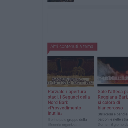
Altri contenuti a tema
Parziale riapertura
Sale l'attesa p
stadi, i Seguaci della
Reggiana-Bari, 
Nord Bari:
si colora di
«Provvedimento
biancorosso
inutile»
Striscioni e bandie
balconi e nelle str
Il principale gruppo della
Domani il giorno de
tifoseria organizzata