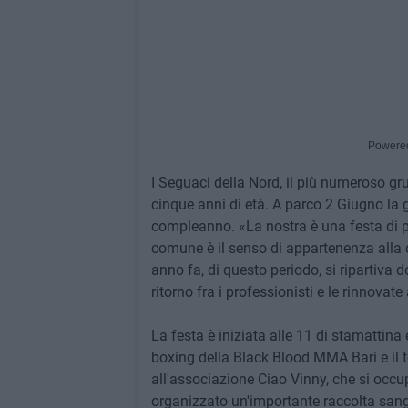
Powere
I Seguaci della Nord, il più numeroso gr
cinque anni di età. A parco 2 Giugno la g
compleanno. «La nostra è una festa di po
comune è il senso di appartenenza alla ci
anno fa, di questo periodo, si ripartiva d
ritorno fra i professionisti e le rinnovat
La festa è iniziata alle 11 di stamattina e
boxing della Black Blood MMA Bari e il t
all'associazione Ciao Vinny, che si occup
organizzato un'importante raccolta sangue