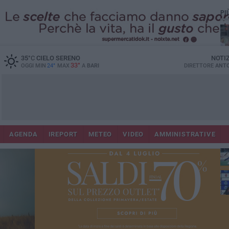
PI
35
°C
CIELO SERENO
NOTI
33°
OGGI MIN
24°
MAX
A
BARI
DIRETTORE
ANTO
AGENDA
IREPORT
METEO
VIDEO
AMMINISTRATIVE