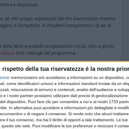
ttive e relazionali.
n gli altri gruppi organizzati del tifo biancorosso insieme
Reggina e Sampdoria. A chiudere il programma i dj set di
della Nord e prodotti enogastromici locali, oltre a giochi
acebook
tutti i dettagli del programma.
35 FOTO
l rispetto della tua riservatezza è la nostra prior
artner
memorizziamo e/o accediamo a informazioni su un dispositivo, c
ali, come identificatori univoci e informazioni standard inviate da un di
zzati, misurazione di annunci e contenuti, analisi dell'audience e svilupp
i e i nostri partner possiamo utilizzare dati precisi di geolocalizzazione 
del dispositivo. Puoi fare clic per consentire a noi e ai nostri 1733 partn
critte. In alternativa puoi accedere a informazioni più dettagliate e modif
acconsentire o di negare il consenso.
Si rende noto che alcuni trattamen
e il tuo consenso, ma hai il diritto di opporti a tale trattamento. Le tue
 questo sito web. Puoi modificare le tue preferenze o revocare il conse