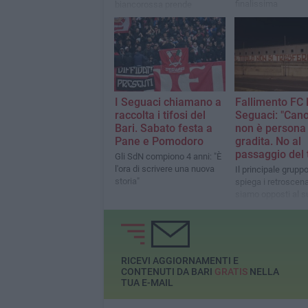
finalissima
biancorossa prende
posizione con uno
striscione esposto
all'esterno del San Nicola
I Seguaci chiamano a
Fallimento FC B
raccolta i tifosi del
Seguaci: "Can
Bari. Sabato festa a
non è persona
Pane e Pomodoro
gradita. No al
passaggio del t
Gli SdN compiono 4 anni: "È
l'ora di scrivere una nuova
Il principale gruppo
storia"
spiega i retroscena: "
siamo opposti al s
disegno diabolico"
RICEVI AGGIORNAMENTI E
CONTENUTI DA BARI
GRATIS
NELLA
TUA E-MAIL