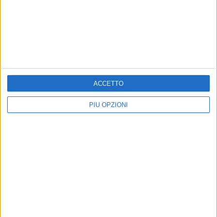
ACCETTO
PIÙ OPZIONI
Altri contenuti a tema
Caso Sibilli, Marino risponde
ATTUALITÀ
al procuratore
Leccese incontra la prefetta