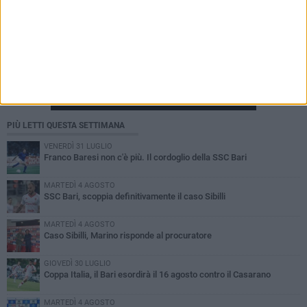
PIÙ LETTI QUESTA SETTIMANA
VENERDÌ 31 LUGLIO
Franco Baresi non c'è più. Il cordoglio della SSC Bari
MARTEDÌ 4 AGOSTO
SSC Bari, scoppia definitivamente il caso Sibilli
MARTEDÌ 4 AGOSTO
Caso Sibilli, Marino risponde al procuratore
GIOVEDÌ 30 LUGLIO
Coppa Italia, il Bari esordirà il 16 agosto contro il Casarano
MARTEDÌ 4 AGOSTO