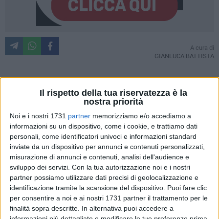
A cura di
GIANLUCA BATTISTA
Il rispetto della tua riservatezza è la
Non è più solo calcio. Di mezzo c'è politica, futuro
nostra priorità
dell'impiantistica sportiva cittadina, indotto e finanche
ordine pubblico.
Noi e i nostri 1731
partner
memorizziamo e/o accediamo a
informazioni su un dispositivo, come i cookie, e trattiamo dati
La diatriba tra Comune di Bari e Filmauro (si scrive così, si
personali, come identificatori univoci e informazioni standard
legge famiglia De Laurentiis) si arricchisce questo
inviate da un dispositivo per annunci e contenuti personalizzati,
pomeriggio di un nuovo capitolo. Dopo la richiesta del
misurazione di annunci e contenuti, analisi dell'audience e
sindaco di chiarimenti e di un incontro per poter dirimere
sviluppo dei servizi.
Con la tua autorizzazione noi e i nostri
dubbi sul futuro del club di calcio, il cui titolo nel 2018 era
partner possiamo utilizzare dati precisi di geolocalizzazione e
stato assegnato da Antonio Decaro ai proprietari del Napoli,
identificazione tramite la scansione del dispositivo. Puoi fare clic
nella serata era arrivata una risposta di Luigi De Laurentiis,
per consentire a noi e ai nostri 1731 partner il trattamento per le
finalità sopra descritte. In alternativa puoi accedere a
di cui si conosce solo parte del contenuto ed in cui il
informazioni più dettagliate e modificare le tue preferenze prima