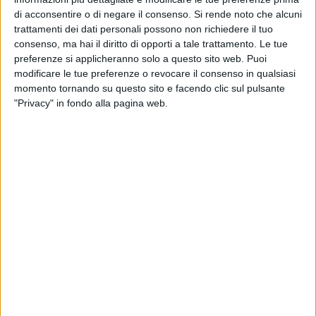
presidente del Bari rilanciava il progetto e annunciava
di acconsentire o di negare il consenso.
Si rende noto che alcuni
cambiamenti ed un nuovo staff, non di certo la presa in
trattamenti dei dati personali possono non richiedere il tuo
considerazione di un addio.
consenso, ma hai il diritto di opporti a tale trattamento. Le tue
Vito Leccese
ha quindi controreplicato e questa è la sua
preferenze si applicheranno solo a questo sito web. Puoi
missiva completa giuntaci dal suo staff.
modificare le tue preferenze o revocare il consenso in qualsiasi
momento tornando su questo sito e facendo clic sul pulsante
"Privacy" in fondo alla pagina web.
LA CONTROREPLICA DI VITO LECCESE
Presidente,
mi spiace molto trovare, nei modi e nei toni
della Sua risposta, conferma di ciò che molti
sospettavano, ossia la Sua totale estraneità
rispetto alla Città e la Sua completa
indisponibilità a un confronto con la stessa
amministrazione comunale, proprietaria
dell'impianto sportivo. Questo, mi consenta, è
inaccettabile.
Come Lei sa bene, non Le scrivo da tifoso
deluso per una retrocessione, ma nella mia
duplice veste di rappresentante della