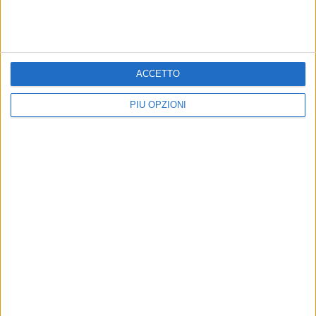
7 AGOSTO 2026
35° anniversario sbarco Vlora, il sindaco di Bari
incontra Kledi Kadiu
ACCETTO
PIÙ OPZIONI
PIÙ LETTI QUESTA SETTIMANA
MARTEDÌ 4 AGOSTO
SSC Bari, scoppia definitivamente il caso Sibilli