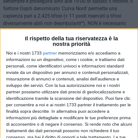
settembre e proseguirà sino alle 19:00 di sabato 5 ottobre. Il
Settore Ospiti denominato 'Curva Nord' permette una
capienza pari a 2.425 tifosi (+ 11 posti riservati a tifosi
diversamente abili non deambulanti*). NON è necessario
alcuno strumento di fidelizzazione.
Il rispetto della tua riservatezza è la
nostra priorità
PREZZO SETTORE OSPITI 'Curva Nord'
INTERO: € 15,00 + prevendita e commissioni società
Noi e i nostri 1733
partner
memorizziamo e/o accediamo a
informazioni su un dispositivo, come i cookie, e trattiamo dati
emittente
personali, come identificatori univoci e informazioni standard
GIOVANE: € 10,00 (riservato a ragazzi/e dai 14 anni
inviate da un dispositivo per annunci e contenuti personalizzati,
COMPIUTI ai 18 anni non compiuti al giorno gara) +
misurazione di annunci e contenuti, analisi dell'audience e
commissioni società emittente
sviluppo dei servizi.
Con la tua autorizzazione noi e i nostri
UNDER 14: € 5,00 (ragazzi/e di età INFERIORE ai 14 anni al
partner possiamo utilizzare dati precisi di geolocalizzazione e
giorno gara) + commissioni società emittente
identificazione tramite la scansione del dispositivo. Puoi fare clic
per consentire a noi e ai nostri 1733 partner il trattamento per le
finalità sopra descritte. In alternativa puoi accedere a
informazioni più dettagliate e modificare le tue preferenze prima
MODALITA' D'ACQUISTO
di acconsentire o di negare il consenso.
Si rende noto che alcuni
Sarà possibile acquistare i tagliandi per l'incontro con le
trattamenti dei dati personali possono non richiedere il tuo
seguenti modalità:
consenso, ma hai il diritto di opporti a tale trattamento. Le tue