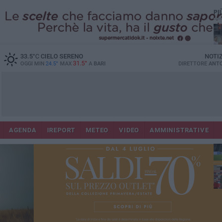
PI
33.5
°C
CIELO SERENO
NOTI
31.5°
OGGI MIN
24.5°
MAX
A
BARI
DIRETTORE
ANTO
AGENDA
IREPORT
METEO
VIDEO
AMMINISTRATIVE