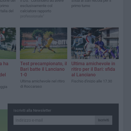
azione dei
Il DS: "Continuerò ad avere
Sfida al San Nicola per il
 primo
esclusivamente col
primo turno
talia del
calciatore rapporto
professionale"
ga ha
Test precampionato, il
Ultima amichevole in
Bari batte il Lanciano
ritiro per il Bari: sfida
del
1-0
al Lanciano
Ultima amichevole nel ritiro
Fischio d'inizio alle 17.30
di Roccaraso
oggia
Iscriviti alla Newsletter
Iscriviti