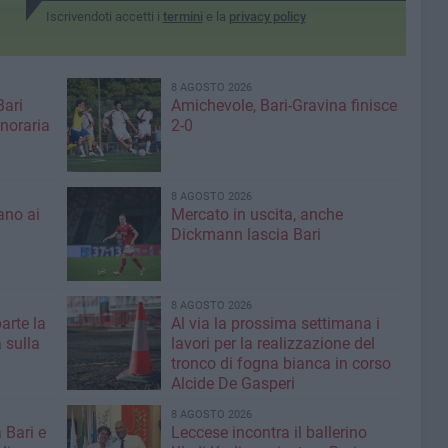
Iscrivendoti accetti i
termini
e la
privacy policy
8 AGOSTO 2026
Bari
Amichevole, Bari-Gravina finisce
noraria
2-0
8 AGOSTO 2026
ano ai
Mercato in uscita, anche
Dickmann lascia Bari
8 AGOSTO 2026
parte la
Al via la prossima settimana i
 sulla
lavori per la realizzazione del
tronco di fogna bianca in corso
Alcide De Gasperi
8 AGOSTO 2026
 Bari e
Leccese incontra il ballerino