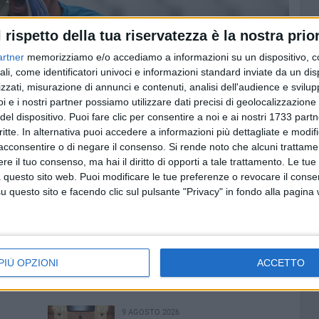
l rispetto della tua riservatezza è la nostra prior
artner
memorizziamo e/o accediamo a informazioni su un dispositivo, c
ali, come identificatori univoci e informazioni standard inviate da un di
zzati, misurazione di annunci e contenuti, analisi dell'audience e svilupp
i e i nostri partner possiamo utilizzare dati precisi di geolocalizzazione 
del dispositivo. Puoi fare clic per consentire a noi e ai nostri 1733 partn
critte. In alternativa puoi accedere a informazioni più dettagliate e modif
acconsentire o di negare il consenso.
Si rende noto che alcuni trattamen
e il tuo consenso, ma hai il diritto di opporti a tale trattamento. Le tue
 questo sito web. Puoi modificare le tue preferenze o revocare il conse
questo sito e facendo clic sul pulsante "Privacy" in fondo alla pagina
PIÙ OPZIONI
ACCETTO
9 AGOSTO 2026