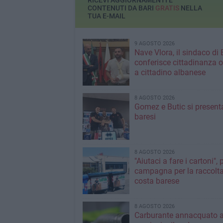
RICEVI AGGIORNAMENTI E
CONTENUTI DA BARI
GRATIS
NELLA
TUA E-MAIL
9 AGOSTO 2026
Nave Vlora, il sindaco di 
conferisce cittadinanza o
a cittadino albanese
8 AGOSTO 2026
Gomez e Butic si present
baresi
8 AGOSTO 2026
"Aiutaci a fare i cartoni", 
campagna per la raccolta
costa barese
8 AGOSTO 2026
Carburante annacquato a