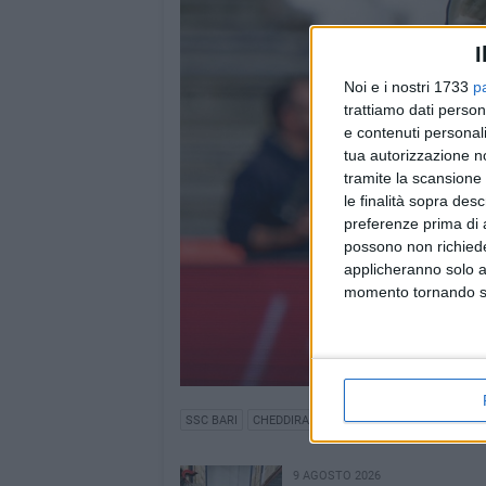
I
Noi e i nostri 1733
p
trattiamo dati person
e contenuti personali
tua autorizzazione no
tramite la scansione 
le finalità sopra des
preferenze prima di 
possono non richieder
applicheranno solo a
momento tornando su 
SSC BARI
CHEDDIRA
ELIA CAPRILE
9 AGOSTO 2026