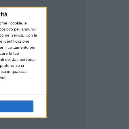
ità
ome i cookie, e
spositivo per annunci
o dei servizi.
Con la
e identificazione
er il trattamento per
icare le tue
ti dei dati personali
 preferenze si
nso in qualsiasi
 web.