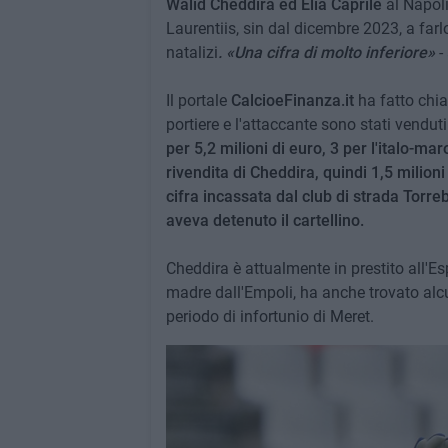
Walid Cheddira ed Elia Caprile
al Napoli
Laurentiis, sin dal dicembre 2023, a farlo
natalizi
. «Una cifra di molto inferiore»
-
Il portale
CalcioeFinanza.it
ha fatto chiar
portiere e l'attaccante sono stati venduti
per 5,2 milioni di euro, 3 per l'italo-ma
rivendita di Cheddira, quindi 1,5 milion
cifra incassata dal club di strada Torre
aveva detenuto il cartellino.
Cheddira è attualmente in prestito all'Es
madre dall'Empoli, ha anche trovato alc
periodo di infortunio di Meret.