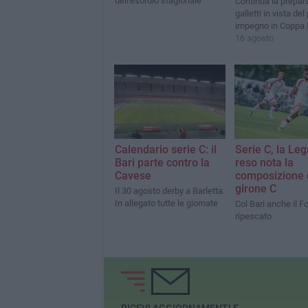
dell'esordio stagionale
Continua la prepar
galletti in vista del
impegno in Coppa I
16 agosto
Calendario serie C: il
Serie C, la Le
Bari parte contro la
reso nota la
Cavese
composizione 
girone C
Il 30 agosto derby a Barletta.
In allegato tutte le giornate
Col Bari anche il F
ripescato