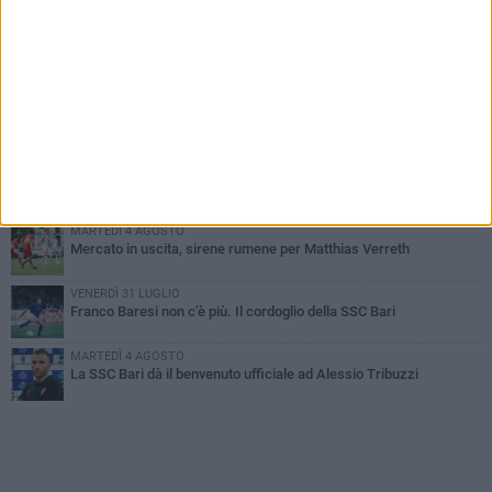
PIÙ LETTI QUESTA SETTIMANA
MARTEDÌ 4 AGOSTO
SSC Bari, scoppia definitivamente il caso Sibilli
MARTEDÌ 4 AGOSTO
Caso Sibilli, Marino risponde al procuratore
MARTEDÌ 4 AGOSTO
Mattia Esposito è un calciatore del Bari
MARTEDÌ 4 AGOSTO
Mercato in uscita, sirene rumene per Matthias Verreth
VENERDÌ 31 LUGLIO
Franco Baresi non c'è più. Il cordoglio della SSC Bari
MARTEDÌ 4 AGOSTO
La SSC Bari dà il benvenuto ufficiale ad Alessio Tribuzzi