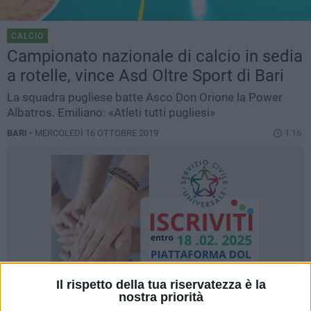
CALCIO
Campionato nazionale di calcio in sedia
a rotelle, vince Asd Oltre Sport di Bari
La squadra pugliese batte Asco Don Orione la Power
Albatros. Emiliano: «Atleti tutti pugliesi»
BARI -
MERCOLEDÌ 16 OTTOBRE 2019
1.16
Il rispetto della tua riservatezza è la
nostra priorità