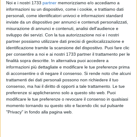
Noi e i nostri 1733
partner
memorizziamo e/o accediamo a
informazioni su un dispositivo, come i cookie, e trattiamo dati
personali, come identificatori univoci e informazioni standard
21
inviate da un dispositivo per annunci e contenuti personalizzati,
misurazione di annunci e contenuti, analisi dell'audience e
sviluppo dei servizi.
Con la tua autorizzazione noi e i nostri
partner possiamo utilizzare dati precisi di geolocalizzazione e
Bari sul tetto d'Italia nella disciplina paralimpica del
identificazione tramite la scansione del dispositivo. Puoi fare clic
powerchair football, il calcio in carrozzina elettrica. Il
per consentire a noi e ai nostri 1733 partner il trattamento per le
campionato nazionale se lo aggiudica la Asd Oltre Sport di
finalità sopra descritte. In alternativa puoi accedere a
Bari. La squadra pugliese ha battuto la Asco Don Orione
informazioni più dettagliate e modificare le tue preferenze prima
della Campania e la Power Albatros - Aias Matera della
di acconsentire o di negare il consenso.
Si rende noto che alcuni
trattamenti dei dati personali possono non richiedere il tuo
Basilicata nel primo triangolare nazionale che si tenuto oggi
consenso, ma hai il diritto di opporti a tale trattamento. Le tue
15 ottobre 2019 a Torre del Greco (NA).
preferenze si applicheranno solo a questo sito web. Puoi
modificare le tue preferenze o revocare il consenso in qualsiasi
«I Campioni della Oltre Sport Puglia sono tutti pugliesi»,
momento tornando su questo sito e facendo clic sul pulsante
gioisce il presidente della regione Puglia Michele Emiliano. I
"Privacy" in fondo alla pagina web.
campioni sono:
Donato Grande